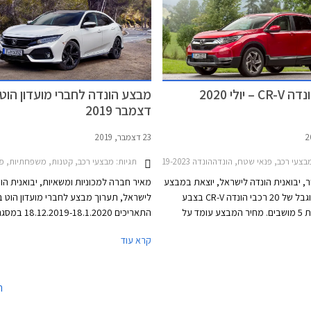
אל את הג'אז הקטנה ואת גרסת
 הסיוויק שתוחלף בקרוב גם היא. עתה
מצטרף אליהן הונדה CR-V הייבריד שיחליף את
זין ששיווקן הופסק בסוף השנה שעברה.
 יולי 2020
מבצע הונדה לחברי מועדון הוט 
דצמבר 2019
23 דצמבר, 2019
בצעי רכב, פנאי שטח, הונדההונדה CR-V 2019-2023
תגיות:
מבצעי רכב, קטנות, משפחתיות, פנאי שטח, הונדה, הונדה CR-V 2019-2023, הונדה 018-2021
, יבואנית הונדה לישראל, יוצאת במבצע
מאיר חברה למכוניות ומשאיות, יבואנית הו
על מלאי מוגבל של 20 רכבי הונדה CR-V בצבע
לישראל, תערוך מבצע לחברי מועדון הוט בי
אדום בגרסת 5 מושבים. מחיר המבצע עומד על
התאריכים -18.1.2020
199,900 ₪ ומגלם הנחה של 12,000 ₪ ממחיר
הנחות על מגוון דגמי הונדה, אפשרות לתשל
קרא עוד
הנחה ברכישת אביזרים בהתקנה מקומית.
יתקיים ב- 16 אולמות התצוגה של הונדה 
ה
הארץ.