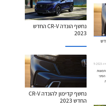
נחשף הונדה CR-V החדש
2023
דה CR-V החדש
CR-V
תמונות
ד לשוק הסיני
הזנב של
נחשף קדימון להונדה CR-V
עיצוב
 צפויה
החדש 2023
ת עונת