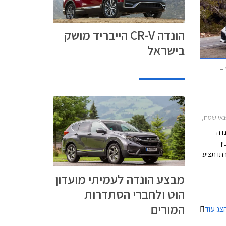
הונדה CR-V הייבריד מושק
בישראל
-
HR-V 2, הונדה סיוויק 5 דלתות 2017-2022הונדה ג'אז 2015-2020
נדה
ן
18.12.2019 במסגרתו תציע
ום
מבצע הונדה לעמיתי מועדון
30,000 ₪ בכרטיס האשראי של המועדון, ו- 30%
 המבצע
הוט ולחברי הסתדרות
ברחבי
המורים
צג עוד