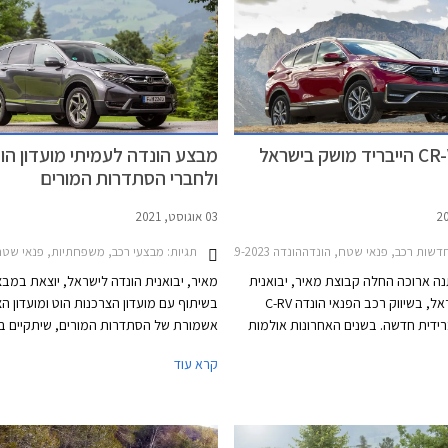
הסתיו.
מבצע הונדה לעמיתי מועדון הו
ולחברי הסתדרות המורים
03 אוגוסט, 2021
דשות רכב, פנאי שטח, הונדההונדה CR-V 2019-2023
תגיות:
מבצעי רכב, משפחתיות, פנאי שטח, הונדה, הונדה CR-V 2019-2023, הונדה 018-2021
 ארוכה החלה קבוצת מאיר, יבואנית
מאיר, יבואנית הונדה לישראל, יוצאת במב
הונדה לישראל, בשיווק רכב הפנאי הונדה C-RV
בשיתוף עם מועדון הצרכנות הוט ומועדון ה
ידית חדשה. בשנים האחרונות אולמות
אשמורת של הסתדרות המורים, שיתקיים בי
הונדה בישראל הלכו והתרוקנו. הונדה
התאריכים -31.08.2021
קרא עוד
שווקת במחוזותינו כבר שנים ארוכות,
המבצע יוצעו לרוכשים הנחות ממחיר המחיר
 של הונדה סיוויק נטשה את אולמות
הטבות אבזור, והנחות על אבזור נוסף ברכי
התצוגה אף היא, וגם שיווקו של הונדה HR-V הופסק
הונדה המשתתפים במבצע.
ר הבא שכבר נחשף. היום משווקת