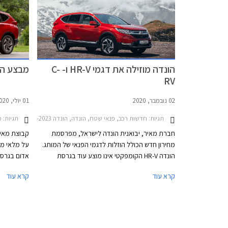
הונדה בישר
ההאצ'בק של
גרסאות הבנ
הונדה מוזילה את דגמי HR-V ו- C-
מבצע הונדה CR-V –
RV
02 נובמבר, 2020
01 יולי, 2020
תגיות:
חדשות רכב, פנאי שטח, הונדה, הונדה CR-V 2019-2023, הונדה HR-V 2018-2021מחירון רכב
תגיות:
מ
חברת מאיר, יבואנית הונדה לישראל, מפרסמת
קבוצת מאיר
מחירון חדש הכולל הוזלות לדגמי הפנאי של המותג.
הונדה HR-V הקומפקטי אינו מוצע עוד בגרסת
קומפורט הבסיסית אך גרסת אלגנס תוצע במחיר
קרא עוד
קרא עוד
מוזל. מחירו של הונדה CR-V מוזל ב- 13,000 ₪
המחירון.
ופוחת מרף ה- 200,000 ₪, המהווה חסם פסיכולגי
לחלק מהרוכשים.