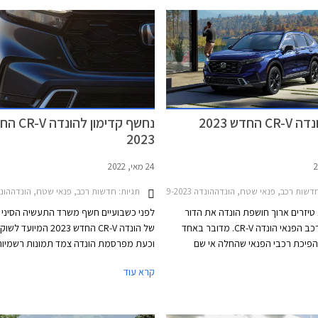
החדש 2023
נחשף קדימון להונ
2023
24 מאי, 2022
דשות רכב, פנאי שטח, הונדההונדה CR-V 2019-2023
תגיות:
חדשות רכב, פנאי שטח, הונדההונדה  2019-2023
יזרים ארוך חושפת הונדה את הדור
לפני כשבועיים חשף משרד התעשיה הסיני 
השישי של רכב הפנאי הונדה CR-V. מדובר באחד
של הונדה CR-V החדש 2023 המיוע
פיכת רכבי הפנאי שהחלה אי שם
וכעת מפרסמת הונדה צמד תמונות רשמיות
באמצע שנות ה- 90. הדור הראשון הושק בארה"ב
ראשונות המציגות באופן חלקי את החזית ו
קרא עוד
בשנת 1996 ושם הפך מאז לאחד הדגמים המובילים
רכב הפנאי ומאשרות שגם בשאר השווקים ה
שראל מחירו היקר הציב אותו הרחק
זהה ונועז מהדור ההנוכחי. החשיפה המלאה
ופולריים.
בקיץ הקרוב והתחלת המכירות צפויה לקרא