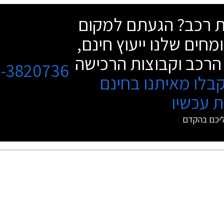
שת רכב? הגעתם למקום
מחים שלנו ייעוץ חינם,
הרכב וקבוצות הרכישה
3-3820736
בלו מאיתנו בחינם
 עכשיו
ליכם בהקדם