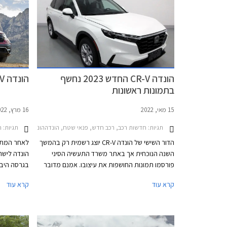
האירופאים בגרסה היברידית נטענת חדשה לצד
הגרסה ההיברידית הסטנדרטית.
הונדה CR-V החדש 2023 נחשף
הונדה CR-V הייבריד מושק בישראל
בתמונות ראשונות
15 מאי, 2022
16 מרץ, 2022
תגיות:
חדשות רכב, רכב חדש, פנאי שטח, הונדההונדה CR-V 2019-2023
תגיות:
ח
הדור השישי של הונדה CR-V יוצג רשמית רק בהמשך
לאחר המתנה
השנה הנוכחית אך באתר משרד התעשיה הסיני
פורסמו תמונות החושפות את עיצובו. אמנם מדובר
בגרסה היבר
ברכב המיוצר בסין ומיועד לשוק הסיני אך סביר מאד
התצוגה של 
קרא עוד
קרא עוד
להניח כי כך יראה הדגם בכל השווקים.
אקורד לא מ
גרסת הסדאן
בהמתנה לדו