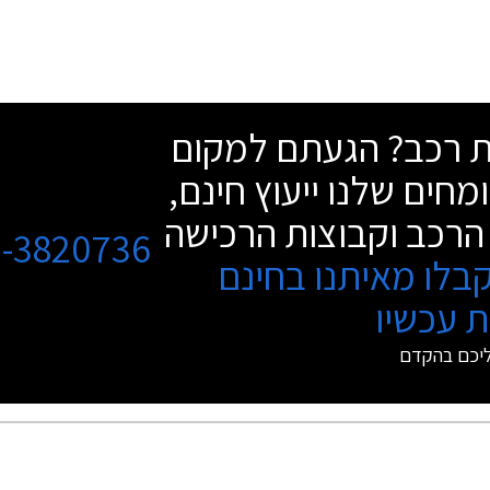
שת רכב? הגעתם למקום
מחים שלנו ייעוץ חינם,
הרכב וקבוצות הרכישה
3-3820736
בלו מאיתנו בחינם
 עכשיו
ליכם בהקדם