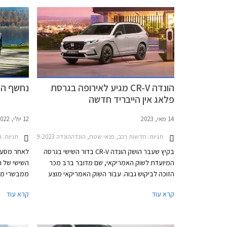
הונדה CR-V מגיע לאירופה בגרסת
נחשף הונדה CR-V 
פלאג אין הייבריד חדשה
14 מאי, 2023
12 יולי, 2022
תגיות:
חדשות רכב, פנאי שטח, הונדההונדה CR-V 2019-2023
תגיות:
ח
בקיץ שעבר הושק הונדה CR-V בדור השישי בגרסה
לאחר מסע ט
המיועדת לשוק האמריקאי, שם מדובר ברב מכר
הזוכה לביקוש גבוה. עבור השוק האמריקאי מוצע
ממבשרי מה
הונדה CR-V עם מנוע טורבו בנזין בנפח 1.5 ליטרים,
קרא עוד
קרא עוד
וגם בגרסה היברידית שקיבלה את יחידת ההנעה
שלה מהדור היוצא. לשוק האירופאי דרישות מעט
בסגמנט. בי
שונות ועל כן הונדה CR-V החדש יוצע עבור
מהדגמים הפ