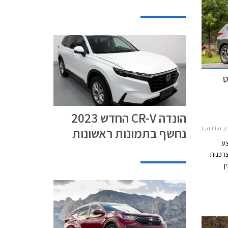
ט
הונדה CR-V החדש 2023
HR-V 2הונדה סיוויק 5 דלתות 2017-2022
נחשף בתמונות ראשונות
צע
צרכנות
ן
01.08.2021. במסגרת
ון,
שת דגמי