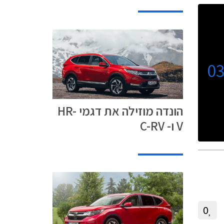
0
הונדה מוזילה את דגמי HR-
V ו- C-RV
0