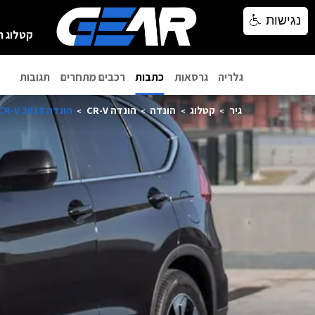
נגישות
נגישות
קטלוג ר
גלריה
גרסאות
כתבות
רכבים מתחרים
תגובות
גיר
קטלוג
הונדה
הונדה CR-V
הונדה CR-V 2018