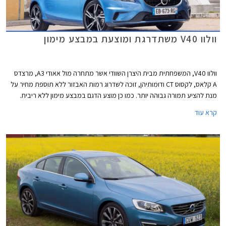
וולוו V40 משתדרגת ומוצעת במבצע מימון
וולוו V40, המשפחתית מבית היצרן השוודי אשר מתחרה מול אאודי A3, מרצדס
A קלאס, לקסוס CT ודומותיהן, זוכה לשדרוג רמות האבזור ללא תוספת מחיר על
מנת להציע תמורה גבוהה יותר. כמו כן מוצע הדגם במבצע מימון ללא ריבית.
קרא עוד