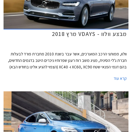
מבצע וולוו - VDAYS מרץ 2018
וולוו, ממותגי הרכב המוערכים, אשר עבר בשנת 2010 מחברת פורד לבעלות
חברת ג'לי הסינית, מציג משב רוח רענן שפרותיו ניכרים היטב בדגמים החדשים,
בהם דגמי הפנאי שטח XC60, XC90 ו- XC40 (הצפוי להגיע אלינו בחודש הבא)
וכן הרכבים הפרטיים בארסנל הדגמים, בהם S90 ו- V60 החדש עליו סיפרנו לכם
קרא עוד
לפני מספר ימים. בהמשך צפויה היצרנית להציג את מחליפת S60 המזדקנת
ומחליפת V40. ללא ספק עובר היצרן שינוי מהותי ומוצלח בתקופה קצרה ומציג
דגמים ההופכים למובילים בקטגוריות הרכב השונות. ניתן לייחס חלק מההצלחה
לעובדה שבעלת הבית החדשה השאירה לוולוו עצמאות בתכנון דגמים חדשים
תוך סיוע במימון פרויקטים המצריכים השקעות הון גדולות.