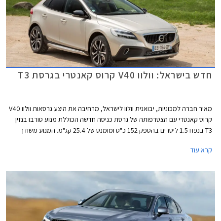
חדש בישראל: וולוו V40 קרוס קאנטרי בגרסת T3
מאיר חברה למכוניות, יבואנית וולוו לישראל, מרחיבה את היצע גרסאות וולוו V40
קרוס קאנטרי עם הצטרפותה של גרסת כניסה חדשה הכוללת מנוע טורבו בנזין
T3 בנפח 1.5 ליטרים בהספק 152 כ"ס ומומנט של 25.4 קג"מ. המנוע משודך
לתיבת 6 הילוכים אוטומטית ומערכת הנעה קדמית, ומספק תאוצה 0-100
קרא עוד
קמ"ש תוך 8.5 שניות ומהירות מירבית של 210 קמ"ש.