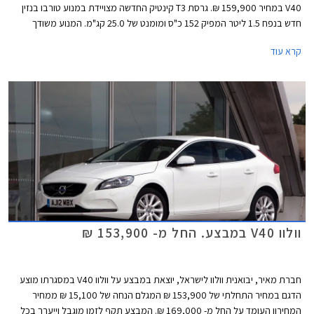
V40 במחיר 159,900 ₪. גרסת T3 קינטיק החדשה מצויידת במנוע טורבו בנזין
חדש בנפח 1.5 ליטר המפיק 152 כ"ס ומומנט של 25.0 קג"מ. המנוע משודך
לתיבת הילוכים אוטומטית פלנטרית בת 6 מהירויות ומאיץ את הרכב מ- 0 ל-
קרא עוד
100 קמ"ש תוך 8.3 שניות. צריכת הדלק בנסיעה משולבת עומדת על 18.1 ק"מ
לליטר לפי נתוני היצרן.
וולוו V40 במבצע. החל מ- 153,900 ₪
חברת מאיר, יבואנית וולוו לישראל, יוצאת במבצע על וולוו V40 במסגרתו מוצע
הדגם במחיר התחלתי של 153,900 ₪ המגלם הנחה של 15,100 ₪ ממחיר
המחירון העומד על החל מ- 169,000 ₪. המבצע תקף לזמן מוגבל וייערך בכל