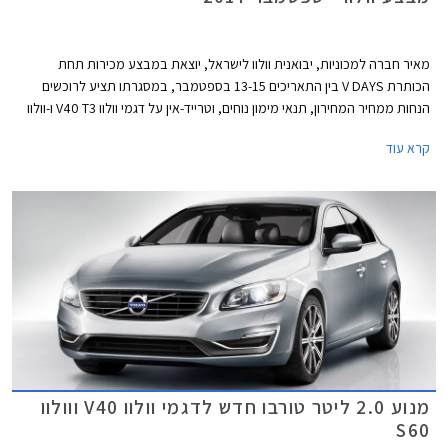
מאיר חברה למכוניות, יבואנית וולוו לישראל, יוצאת במבצע מכירות תחת
הכותרת V DAYS בין התאריכים 13-15 בספטמבר, במסגרתו תציע לרוכשים
הנחות ממחיר המחירון, תנאי מימון נוחים, וטרייד-אין על דגמי וולוו V40 T3 ו-וולוו
S60 KINETIC T5.
קרא עוד
מנוע 2.0 ליטר טורבו חדש לדגמי וולוו V40 ווולוו
S60