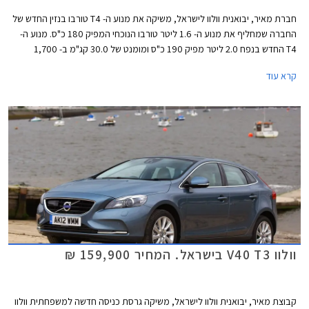
חברת מאיר, יבואנית וולוו לישראל, משיקה את מנוע ה- T4 טורבו בנזין החדש של
החברה שמחליף את מנוע ה- 1.6 ליטר טורבו הנוכחי המפיק 180 כ"ס. מנוע ה-
T4 החדש בנפח 2.0 ליטר מפיק 190 כ"ס ומומנט של 30.0 קג"מ ב- 1,700
סל"ד. המנוע החדש משודך לתיבת 6 הילוכים אוטומטית פלנטרית בניגוד לתיבת
קרא עוד
הילוכים רובוטית כפולת מצמדים ששודכה למנוע ה- 1.6 ליטר היוצא.
וולוו V40 T3 בישראל. המחיר 159,900 ₪
קבוצת מאיר, יבואנית וולוו לישראל, משיקה גרסת כניסה חדשה למשפחתית וולוו