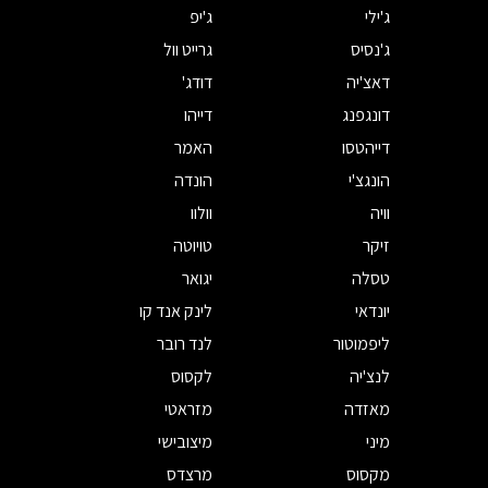
ג'ילי
ג'יפ
ג'נסיס
גרייט וול
דאצ'יה
דודג'
דונגפנג
דייהו
דייהטסו
האמר
הונגצ'י
הונדה
וויה
וולוו
זיקר
טויוטה
טסלה
יגואר
יונדאי
לינק אנד קו
ליפמוטור
לנד רובר
לנצ'יה
לקסוס
מאזדה
מזראטי
מיני
מיצובישי
מקסוס
מרצדס