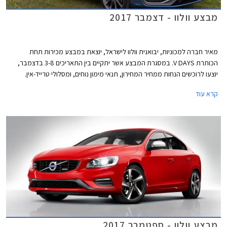
מבצע וולוו - דצמבר 2017
מאיר חברה למכוניות, יבואנית וולוו לישראל, יוצאת במבצע מכירות תחת
הכותרת V DAYS. במסגרת המבצע אשר יתקיים בין התאריכים 3-8 בדצמבר,
יוצעו לרוכשים הנחות ממחיר המחירון, תנאי מימון נוחים, ומסלולי טרייד-אין.
המבצע חל על דגמי וולוו V40 T3 ו-וולוו S60 KINETIC T5.
קרא עוד
מבצע וולוו - ספטמבר 2017