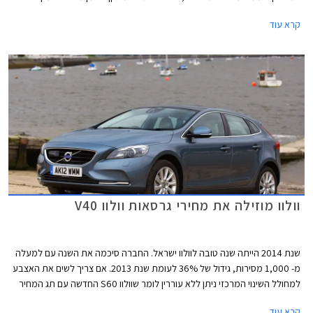
אולמות התצוגה של וולוו בישראל.
קרא עוד
וולוו מוזילה את מחירי גרסאות וולוו V40
שנת 2014 הייתה שנה טובה לוולוו ישראל. החברה סיכמה את השנה עם למעלה
מ- 1,000 מסירות, גידול של 36% לעומת שנת 2013. אם צריך לשים את האצבע
למחולל השינוי המרכזי ניתן ללא עוררין לומר שוולוו S60 החדשה עם תג המחיר
האטרקטיבי הובילה את וולוו לתוצאות המעודדות. במהלך שנת 2014 מסרה וולוו
קרא עוד