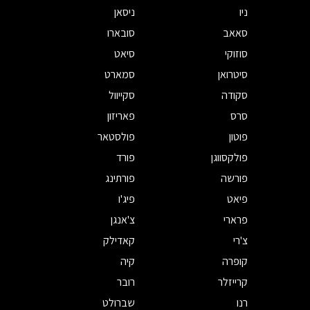
ניו
ניסאן
סאאב
סובארו
סוזוקי
סיאט
סיטרואן
סמארט
סקודה
סקייוול
סרס
פאריזון
פוטון
פולסטאר
פולקסווגן
פורד
פורשה
פורתינג
פיאט
פיג'ו
פרארי
צ'אנגן
צ'רי
קאדילק
קופרה
קיה
קרייזלר
רובר
רנו
שברולט