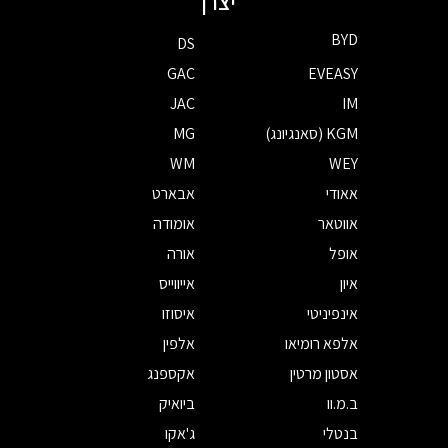
יצרן
BYD
DS
GAC
EVEASY
JAC
IM
KGM (סאנגיונג)
MG
WM
WEY
אאודי
אבארט
אווטאר
אומודה
אופל
אורה
איון
אייווייס
אינפיניטי
איסוזו
אלפא רומיאו
אלפין
אסטון מרטין
אקספנג
ב.מ.וו
ביואיק
בנטלי
ג'אקו