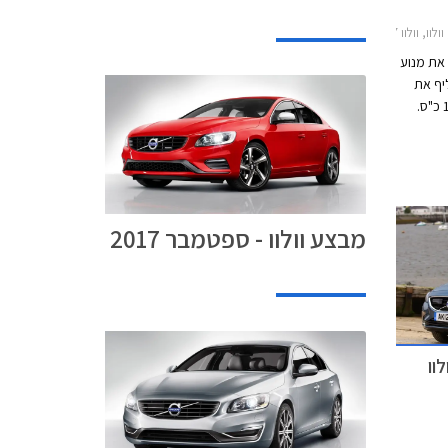
לוו S60 2014-2019
 את מנוע
ליף את
מנוע ה- 1.6 ליטר טורבו הנוכחי המפיק 180 כ"ס.
מנוע ה- T4 החדש בנפח 2.0 ליטר מפיק 190 כ"ס
ל"ד. המנוע
טומטית פלנטרית
דים
מבצע וולוו - ספטמבר 2017
וו