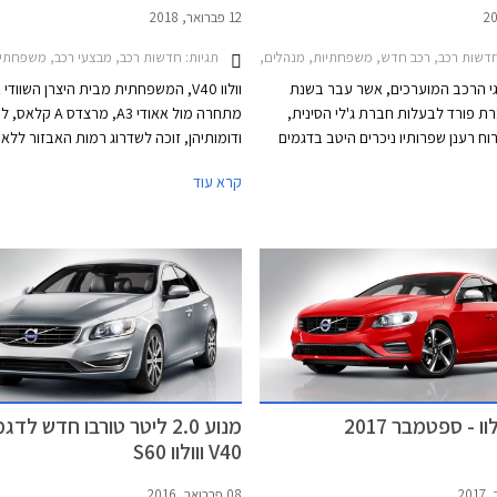
12 פברואר, 2018
תגיות:
שות רכב, רכב חדש, משפחתיות, מנהלים, יוקרה, פנאי שטח, וולוו, וולוו V40 2017-2019, וולוו S60 2014-2019, וולוו XC60 2017-2021, וולוו XC90 2015-2025וולוו S90 2016-2024
חדשות רכב, מבצעי רכב, משפחתיות, וולוווולוו
תגי הרכב המוערכים, אשר עבר בשנת
וולוו V40, המשפחתית מבית היצרן השוודי
מחברת פורד לבעלות חברת ג'לי הסינית,
וח רענן שפרותיו ניכרים היטב בדגמים
ודומותיהן, זוכה לשדרוג רמות האבזור ללא
החדשים, בהם דגמי הפנאי שטח XC60, XC90 ו-
מחיר על מנת להציע תמורה גבוהה יותר. כמ
קרא עוד
הצפוי להגיע אלינו בחודש הבא) וכן הרכבים
מוצע הדגם במבצע מימון ללא ריבית.
הפרטיים בארסנל הדגמים, בהם S90 ו- V60 החדש
ו לכם לפני מספר ימים. בהמשך צפויה
היצרנית להציג את מחליפת S60 המזדקנת
ומחליפת V40. ללא ספק עובר היצרן שינוי מהותי
ופה קצרה ומציג דגמים ההופכים
קטגוריות הרכב השונות. ניתן לייחס חלק
עובדה שבעלת הבית החדשה השאירה
ות בתכנון דגמים חדשים תוך סיוע במימון
מצריכים השקעות הון גדולות.
ו - ספטמבר 2017
מנוע 2.0 ליטר טורבו חדש לדגמ
V40 ווולוו S60
08 פברואר, 2016