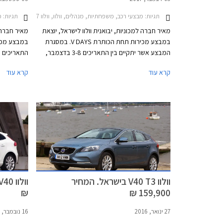
תגיות:
מבצעי רכב, משפחתיות, מנהלים, וולוו, וולוו V40 2013-2017, וולוו S60 2014-2019מבצע וולבו דצמבר 2017
תגיות:
מב
מאיר חברה למכוניות, יבואנית וולוו לישראל, יוצאת
מאיר חברה ל
במבצע מכירות תחת הכותרת V DAYS. במסגרת
המבצע אשר יתקיים בין התאריכים 3-8 בדצמבר,
יוצעו לרוכשים הנחות ממחיר המחירון, תנאי מימון
לרוכשים הנח
קרא עוד
קרא עוד
נוחים, ומסלולי טרייד-אין. המבצע חל על דגמי וולוו
V40 T3 ו-וולוו S60 KINETIC T5.
T5.
וולוו V40 T3 בישראל. המחיר
₪
159,900 ₪
27 ינואר, 2016
16 נובמבר, 2015