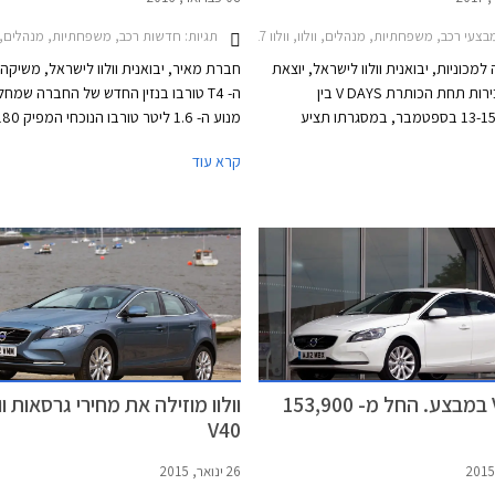
צעי רכב, משפחתיות, מנהלים, וולוו, וולוו V40 2013-2017, וולוו S60 2014-2019מבצע וולוו ספטמבר 2017
תגיות:
חדשות רכב, משפחתיות, מנהלים, וולוו, וולוו V40 2013-2017וו
מכוניות, יבואנית וולוו לישראל, יוצאת
חברת מאיר, יבואנית וולוו לישראל, משיקה
במבצע מכירות תחת הכותרת V DAYS בין
ה- T4 טורבו בנזין החדש של החברה שמח
התאריכים 13-15 בספטמבר, במסגרתו תציע
ות ממחיר המחירון, תנאי מימון נוחים,
קרא עוד
וטרייד-אין על דגמי וולוו V40 T3 ו-וולוו S60 KINETIC
ומומנט של 30.0 קג"מ ב- 1,700 ס
החדש משודך לתיבת 6 הילוכים או
בניגוד לתיבת הילוכים רובוטית כפולת מצמ
ששודכה למנוע ה- 1.6 ליטר היוצא.
וולוו V40 במבצע. החל מ- 153,900
וולוו מוזילה את מחירי גרסאות וול
V40
26 ינואר, 2015