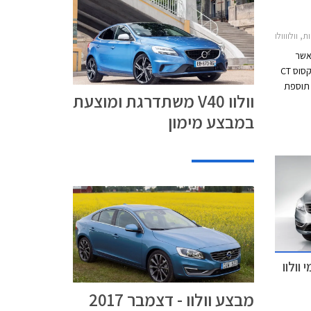
 V40 2017-2019
 אשר
מתחרה מול אאודי A3, מרצדס A קלאס, לקסוס CT
 תוספת
וולוו V40 משתדרגת ומוצעת
ו כן
במבצע מימון
י וולוו
מבצע וולוו - דצמבר 2017