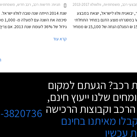
בצעי רכב, משפחתיות, וולוווולוו V40 2013-2017
תגיות:
חדשות רכב, רכב חדש, משפחתיות, וולוו, וולוו V40 2013-2017וולוו V40
 יבואנית וולוו לישראל, יוצאת במבצע
שנת 2014 הייתה שנה טובה לוולוו ישרא
על וולוו V40 במסגרתו מוצע הדגם במחיר התחלתי
סיכמה את השנה 
של 153,900 ₪ המגלם הנחה של 15,100 ₪ ממחיר
גידול של 36% לעומת שנת
המחירון העומד על החל מ- 169,000 ₪. המבצע
האצבע למחולל השינוי המרכזי ניתן ללא עור
קרא עוד
וגבל וייערך בכל אולמות התצוגה של
שוולוו S60 החדשה עם תג המחיר האטרקט
.
הובילה את וולוו לתוצאות המעודדות. במה
2014 מסרה וולוו 513 רכבים מהגרס
ה
מציב את וולוו S60 במקום השני בטבל
בקטגורייה שרק 37 רכבים מפרידים בינה
שת רכב? הגעתם למקום
סדרה 3 
מחים שלנו ייעוץ חינם,
גידול של 71% לעומת שנת 3
וולוו XC60 במקום השני בטבלת המסירות
הרכב וקבוצות הרכישה
שהמובילה בה היא אאודי Q5.
3-3820736
בלו מאיתנו בחינם
 עכשיו