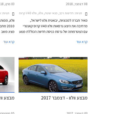
08 דצמבר, 2018
03 מרץ, 2018
תגיות:
חדשות רכב, פנאי שטח, וולוו, וולוו V40 קרוס קאנטרי 2017-2019מחירון רכב
תגיות:
חד
מאיר חברה למכוניות, יבואנית וולוו לישראל,
וולוו, ממו
מרחיבה את היצע גרסאות וולוו V40 קרוס קאנטרי
2010 
עם הצטרפותה של גרסת כניסה חדשה הכוללת מנוע
מציג משב ר
טורבו בנזין T3 בנפח 1.5 ליטרים בהספק 152 כ"ס
קרא עוד
קרא עוד
ומומנט של 25.4 קג"מ. המנוע משודך לתיבת 6
XC40 (
הילוכים אוטומטית ומערכת הנעה קדמית, ומספק
תאוצה 0-100 קמ"ש תוך 8.5 שניות ומהירות מירבית
עליו סיפרנ
של 210 קמ"ש.
ומוצלח בתק
למובילים ב
מההצלחה ל
לוולוו עצמא
פרויקטים ה
מבצע וולוו - דצמבר 2017
מבצע וולו
03 דצמבר, 2017
05 ספטמבר, 2017