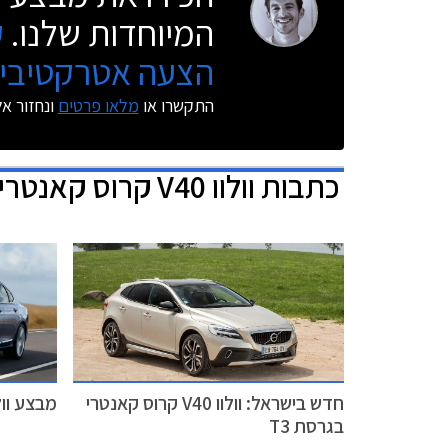
המיוחדות שלנו.
ק
הצעה אטרקטיבית
התקשרו או
מלאו פרטים
ונחזור א
כתבות
וולוו V40 קרוס קאנטרי
חדש בישראל: וולוו V40 קרוס קאנטרי
מבצע וולוו - VDAYS
בגרסת T3