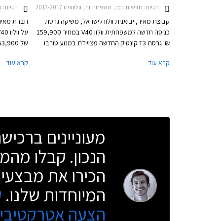
תגיות:
חדשות רכב, משפחתיות, וולוווולוו V40 2013-2017
תגיות:
מ
קבוצת מאיר, יבואנית וולוו לישראל, משיקה גרסת
חברת מאיר,
כניסה חדשה למשפחתית וולוו V40 במחיר 159,900
₪. גרסת T3 קינטיק החדשה מצויידת במנוע טורבו
בנזין חדש בנפח 1.5 ליטר המפיק 152 כ"ס ומומנט
קרא עוד
קרא עוד
של 25.0 קג"מ. המנוע משודך לתיבת הילוכים
תקף לזמן מ
אוטומטית פלנטרית בת 6 מהירויות ומאיץ את הרכב
וולוו בישראל
מ- 0 ל- 100 קמ"ש תוך 8.3 שניות. צריכת הדלק
בנסיעה משולבת עומדת על 18.1 ק"מ לליטר לפי
נתוני היצרן.
מעוניינים ברכי
הנכון. קבלו מהמו
הכירו את מבצעי 
המיוחדות שלנו.
ק
הצעה אטרקטיבית