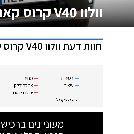
וולוו V40 קרוס קאנטרי
חוות דעת
וולוו V40 קרוס קאנטרי
בטיחות
מחיר
עיצוב
צריכת דלק
יכולות שטח
״
טובה ויקרה
״
מעוניינים ברכי