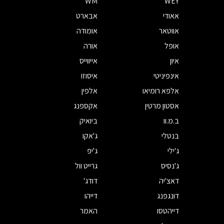
WM
WEY
אאודי
אבארט
אווטאר
אומודה
אופל
אורה
איון
אייווייס
אינפיניטי
איסוזו
אלפא רומיאו
אלפין
אסטון מרטין
אקספנג
ב.מ.וו
ביואיק
בנטלי
ג'אקו
ג'ילי
ג'יפ
ג'נסיס
גרייט וול
דאצ'יה
דודג'
דונגפנג
דייהו
דייהטסו
האמר