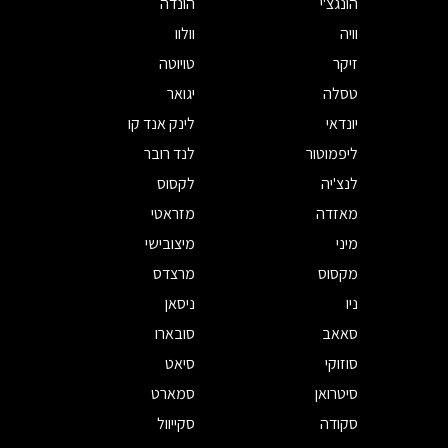
הונגצ'י
הונדה
וויה
וולוו
זיקר
טויוטה
טסלה
יגואר
יונדאי
לינק אנד קו
ליפמוטור
לנד רובר
לנצ'יה
לקסוס
מאזדה
מזראטי
מיני
מיצובישי
מקסוס
מרצדס
ניו
ניסאן
סאאב
סובארו
סוזוקי
סיאט
סיטרואן
סמארט
סקודה
סקייוול