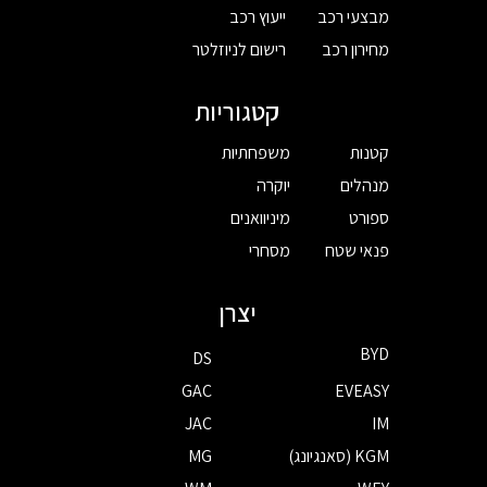
מבצעי רכב
ייעוץ רכב
מחירון רכב
רישום לניוזלטר
קטגוריות
קטנות
משפחתיות
מנהלים
יוקרה
ספורט
מיניוואנים
פנאי שטח
מסחרי
יצרן
BYD
DS
GAC
EVEASY
JAC
IM
KGM (סאנגיונג)
MG