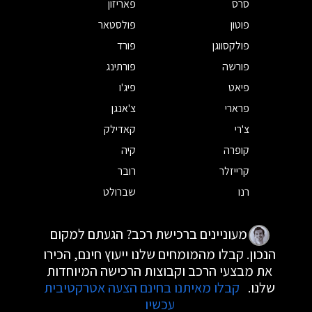
סרס
פאריזון
פוטון
פולסטאר
פולקסווגן
פורד
פורשה
פורתינג
פיאט
פיג'ו
פרארי
צ'אנגן
צ'רי
קאדילק
קופרה
קיה
קרייזלר
רובר
רנו
שברולט
מעוניינים ברכישת רכב? הגעתם למקום
הנכון. קבלו מהמומחים שלנו ייעוץ חינם, הכירו
את מבצעי הרכב וקבוצות הרכישה המיוחדות
שלנו.
קבלו מאיתנו בחינם הצעה אטרקטיבית
עכשיו