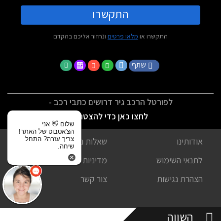
התקשרו
התקשרו או
מלאו פרטים
ונחזור אליכם בהקדם
שתף
לפורטל הרכב גיר דרושים כתבי רכב -
לחצו כאן כדי להצטרף
שלום 👋 אני
הצ'אטבוט של האתר!
צריך עזרה? התחל
אודותינו
שאלות נפוצות
שיחה.
לתנאי השימוש
מדיניות פרטיות
הצהרת נגישות
צור קשר
השווה