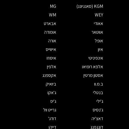
KGM (סאנגיונג)
MG
WM
WEY
אאודי
אבארט
אווטאר
אומודה
אופל
אורה
איון
אייווייס
אינפיניטי
איסוזו
אלפא רומיאו
אלפין
אסטון מרטין
אקספנג
ב.מ.וו
ביואיק
בנטלי
ג'אקו
ג'ילי
ג'יפ
ג'נסיס
גרייט וול
דאצ'יה
דודג'
דונגפנג
דייהו