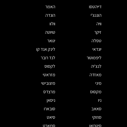
דייהטסו
האמר
הונגצ'י
הונדה
וויה
וולוו
זיקר
טויוטה
טסלה
יגואר
יונדאי
לינק אנד קו
ליפמוטור
לנד רובר
לנצ'יה
לקסוס
מאזדה
מזראטי
מיני
מיצובישי
מקסוס
מרצדס
ניו
ניסאן
סאאב
סובארו
סוזוקי
סיאט
סיטרואן
סמארט