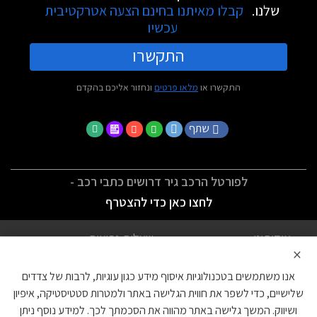
שלנו.
קבלו מאיתנו בחינם הצעה אטרקטיבית
עכשיו
התקשרו
התקשרו או
מלאו פרטים
ונחזור אליכם בהקדם
שתף
לפורטל הרכב גיר דרושים כתבי רכב -
לחצו כאן כדי להצטרף
אודותינו
שאלות נפוצות
×
לתנאי השימוש
מדיניות פרטיות
אנו משתמשים בטכנולוגיות איסוף מידע כגון עוגיות, לרבות של צדדים
הצהרת נגישות
צור קשר
שלישיים, כדי לשפר את חווית הגלישה באתר ולמטרות סטטיסטיקה, איפיון
ושיווק. המשך גלישה באתר מהווה את הסכמתך לכך. למידע נוסף ניתן