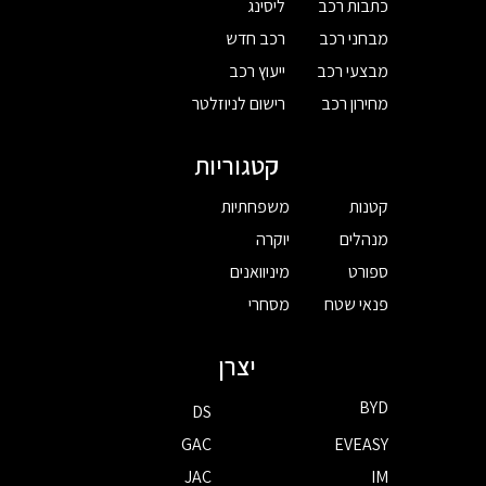
כתבות רכב
ליסינג
מבחני רכב
רכב חדש
מבצעי רכב
ייעוץ רכב
מחירון רכב
רישום לניוזלטר
קטגוריות
קטנות
משפחתיות
מנהלים
יוקרה
ספורט
מיניוואנים
פנאי שטח
מסחרי
יצרן
BYD
DS
GAC
EVEASY
JAC
IM