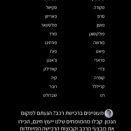
סקודה
סקייוול
סרס
פאריזון
פוטון
פולסטאר
פולקסווגן
פורד
פורשה
פורתינג
פיאט
פיג'ו
פרארי
צ'אנגן
צ'רי
קאדילק
קופרה
קיה
קרייזלר
רובר
רנו
שברולט
מעוניינים ברכישת רכב? הגעתם למקום
הנכון. קבלו מהמומחים שלנו ייעוץ חינם, הכירו
את מבצעי הרכב וקבוצות הרכישה המיוחדות