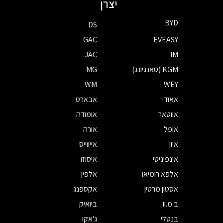
יצרן
BYD
DS
GAC
EVEASY
JAC
IM
KGM (סאנגיונג)
MG
WM
WEY
אאודי
אבארט
אווטאר
אומודה
אופל
אורה
איון
אייווייס
אינפיניטי
איסוזו
אלפא רומיאו
אלפין
אסטון מרטין
אקספנג
ב.מ.וו
ביואיק
בנטלי
ג'אקו