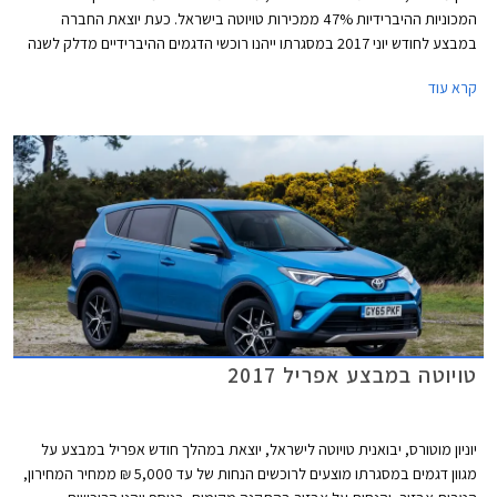
המכוניות ההיברידיות 47% ממכירות טויוטה בישראל. כעת יוצאת החברה
במבצע לחודש יוני 2017 במסגרתו ייהנו רוכשי הדגמים ההיברידיים מדלק לשנה
במתנה, לא כולל טויוטה CH-R. ההטבה תינתן באמצעות כרטיסי תדלוק של רשת
קרא עוד
פז בשווי 4,000-5,000 ₪ בהתאם לדגם. בנוסף יוצעו לרוכשים הנחות ממחירי
המחירון ומימון בריבית שנתית של 2.05%. המבצע תקף עד 30.06.2017.
טויוטה במבצע אפריל 2017
יוניון מוטורס, יבואנית טויוטה לישראל, יוצאת במהלך חודש אפריל במבצע על
מגוון דגמים במסגרתו מוצעים לרוכשים הנחות של עד 5,000 ₪ ממחיר המחירון,