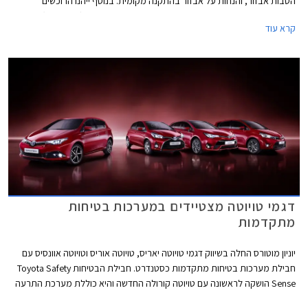
הטבות אבזור, והנחות על אבזור בהתקנה מקומית. בנוסף ייהנו הרוכשים
ממסלול מימון Toyota EasyWay בריבית שנתית של 1.95% (P+0.35%) על כל
קרא עוד
הדגמים המשתתפים במבצע.
דגמי טויוטה מצטיידים במערכות בטיחות
מתקדמות
יוניון מוטורס החלה בשיווק דגמי טויוטה יאריס, טויוטה אוריס וטויוטה אוונסיס עם
חבילת מערכות בטיחות מתקדמות כסטנדרט. חבילת הבטיחות Toyota Safety
Sense הושקה לראשונה עם טויוטה קורולה החדשה והיא כוללת מערכת התרעה
ובלימה אוטונומית הפועלת עד 80 קמ"ש, התרעה על סטייה מנתיב, ומעבר