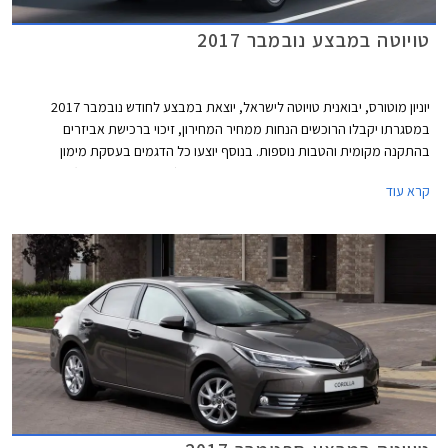
טויוטה במבצע נובמבר 2017
יוניון מוטורס, יבואנית טויוטה לישראל, יוצאת במבצע לחודש נובמבר 2017
במסגרתו יקבלו הרוכשים הנחות ממחיר המחירון, זיכוי ברכישת אביזרים
בהתקנה מקומית והטבות נוספות. בנוסף יוצעו כל הדגמים בעסקת מימון
TOYOTA EASY WAY בריבית שנתית של 1.95% (פריים פלוס 0.35%). המבצע
קרא עוד
תקף עד 30.11.2017.