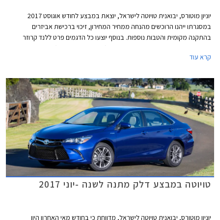
יוניון מוטורס, יבואנית טויוטה לישראל, יוצאת במבצע לחודש אוגוסט 2017
במסגרתו ייהנו הרוכשים מהנחה ממחיר המחירון, זיכוי ברכישת אביזרים
בהתקנה מקומית והטבות נוספות. בנוסף יוצעו כל הדגמים פרט ללנד קרוזר
בעסקת מימון בריבית שנתית של 2.05% (פריים פלוס 0.45%). המבצע תקף עד
קרא עוד
31.08.2017.
טויוטה במבצע דלק מתנה לשנה -יוני 2017
יוניון מוטורס, יבואנית טויוטה לישראל, מדווחת כי בחודש מאי האחרון היוו