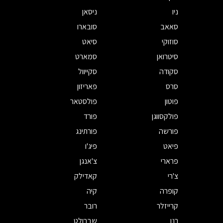
ניו
ניסאן
סאאב
סובארו
סוזוקי
סיאט
סיטרואן
סמארט
סקודה
סקייוול
סרס
פאריזון
פוטון
פולסטאר
פולקסווגן
פורד
פורשה
פורתינג
פיאט
פיג'ו
פרארי
צ'אנגן
צ'רי
קאדילק
קופרה
קיה
קרייזלר
רובר
רנו
שברולט