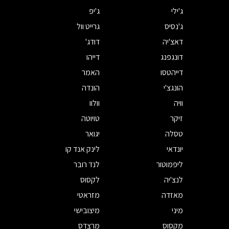
ג'ילי
ג'יפ
ג'נסיס
גרייט וול
דאצ'יה
דודג'
דונגפנג
דייהו
דייהטסו
האמר
הונגצ'י
הונדה
וויה
וולוו
זיקר
טויוטה
טסלה
יגואר
יונדאי
לינק אנד קו
ליפמוטור
לנד רובר
לנצ'יה
לקסוס
מאזדה
מזראטי
מיני
מיצובישי
מקסוס
מרצדס