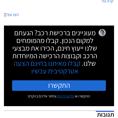
קרא עוד
אוטומטי בין תאורת מעבר לתאורת דרך למניעת סינוור נהגים אחרים. האוריס
והאוונסיס מצויידות גם במערכת לזיהוי תמרורים. כמו כן, טויוטה יאריס תשווק
מעתה עם חיישני גשם וטויוטה אוריס מקבלת שמשות אחוריות כהות ומושבים
הצג עוד
בריפוד עור משולב בד.
מעוניינים ברכישת רכב? הגעתם
למקום הנכון. קבלו מהמומחים
שלנו ייעוץ חינם, הכירו את מבצעי
הרכב וקבוצות הרכישה המיוחדות
שלנו.
קבלו מאיתנו בחינם הצעה
אטרקטיבית עכשיו
התקשרו
התקשרו או
מלאו פרטים
ונחזור אליכם בהקדם
תגובות