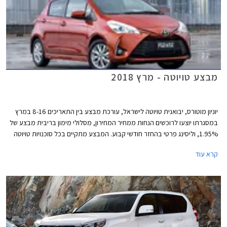
מבצע טויוטה - מרץ 2018
יוניון מוטורס, יבואנית טויוטה לישראל, עורכת מבצע בין התאריכים 8-16 במרץ
במסגרתו יוצעו לרוכשים הנחות ממחיר המחירון, מסלולי מימון בריבית מבצע של
1.95%, וליסינג פרטי בהחזר חודשי קבוע. המבצע מתקיים בכל סוכנויות טויוטה
ברחבי הארץ בימים א'-ה' בין השעות 8:00-20:00 ובימי ו' בין השעות 8:00-
קרא עוד
15:00.