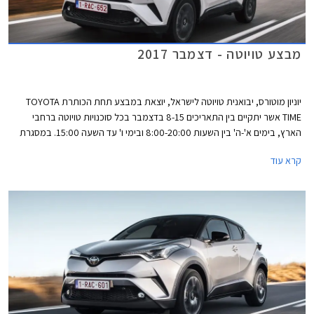
מבצע טויוטה - דצמבר 2017
יוניון מוטורס, יבואנית טויוטה לישראל, יוצאת במבצע תחת הכותרת TOYOTA
TIME אשר יתקיים בין התאריכים 8-15 בדצמבר בכל סוכנויות טויוטה ברחבי
הארץ, בימים א'-ה' בין השעות 8:00-20:00 ובימי ו' עד השעה 15:00. במסגרת
המבצע יוצעו לרוכשים הנחה ממחיר המחירון, מסלולי מימון בריבית שנתית של
קרא עוד
1.95%, וטרייד-אין.