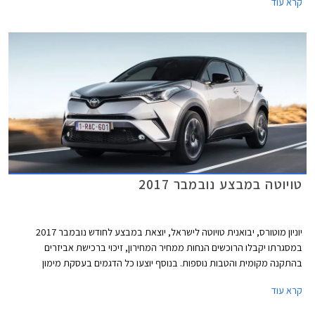
קרא עוד
1.95%, וטרייד-אין.
טויוטה במבצע נובמבר 2017
יוניון מוטורס, יבואנית טויוטה לישראל, יוצאת במבצע לחודש נובמבר 2017
במסגרתו יקבלו הרוכשים הנחות ממחיר המחירון, זיכוי ברכישת אביזרים
בהתקנה מקומית והטבות נוספות. בנוסף יוצעו כל הדגמים בעסקת מימון
TOYOTA EASY WAY בריבית שנתית של 1.95% (פריים פלוס 0.35%). המבצע
קרא עוד
תקף עד 30.11.2017.