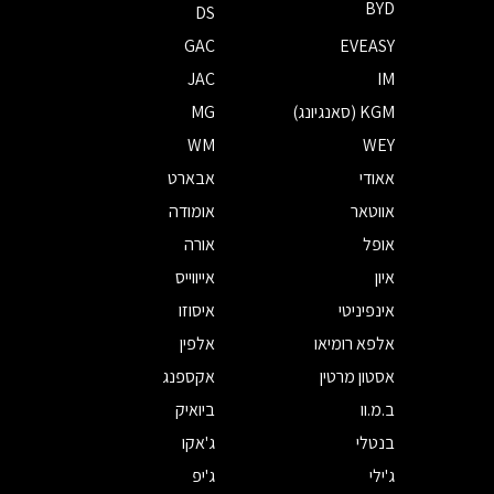
BYD
DS
GAC
EVEASY
JAC
IM
KGM (סאנגיונג)
MG
WM
WEY
אאודי
אבארט
אווטאר
אומודה
אופל
אורה
איון
אייווייס
אינפיניטי
איסוזו
אלפא רומיאו
אלפין
אסטון מרטין
אקספנג
ב.מ.וו
ביואיק
בנטלי
ג'אקו
ג'ילי
ג'יפ