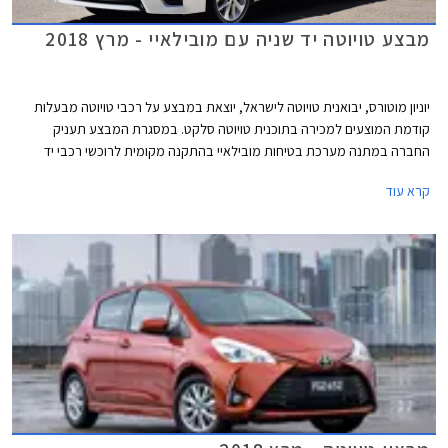
מבצע טויוטה יד שניה עם מובילאיי - מרץ 2018
יוניון מוטורס, יבואנית טויוטה לישראל, יוצאת במבצע על רכבי טויוטה מבעלות
קודמת המוצעים למכירה בתוכנית טויוטה סלקט. במסגרת המבצע תעניק
החברה במתנה מערכת בטיחות מובילאיי בהתקנה מקומית לרוכשי רכבי יד
שניה מדגמי טויוטה קורולה, טויוטה אוריס, וטויוטה פריוס. שווי ההטבה עומד על
קרא עוד
למעלה מ- 2,000 ₪ ויזכה את הלקוחות בהנחה של 1,500 ₪ באגרת רישוי
לרכב, בהתאם לתקנות התעבורה.