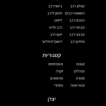
קטלוג רכב
ביטוח רכב
השוואת רכבים
מימון לרכב
כתבות רכב
ליסינג
מבחני רכב
רכב חדש
מבצעי רכב
ייעוץ רכב
מחירון רכב
רישום לניוזלטר
קטגוריות
קטנות
משפחתיות
מנהלים
יוקרה
ספורט
מיניוואנים
פנאי שטח
מסחרי
יצרן