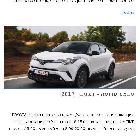
המזהמים וחיסכון בדלק. מגמות כגון מעבר למנועים קטני נפח מוגדשי טורבו,
הכנסת מערכות כגון STOP & START, וגירים מרובי הילוכים, הינן רק חלק
קרא עוד
מפיתוחי תעשיית הרכב בתחום החיסכון באנרגיה. המגמות האחרונות תרות אחר
חיפוש אלטרנטיבה למנועי בעירה פנימית, כאשר הבולטת בהן, היא הנעה
חשמלית באמצעות סוללה נטענת. רכבים היברידיים המשלבים בין מנוע בעירה
פנימית ומנוע חשמלי, מהווים טכנולוגיית ביניים עד למעבר לרכב חשמלי מלא.
רכבי פלאג-אין הייברידיים לוקחים את הטכנולוגיה צעד אחד קדימה ומאפשרים
את טעינת הסוללה באמצעות רשת החשמל.
מבצע טויוטה - דצמבר 2017
יוניון מוטורס, יבואנית טויוטה לישראל, יוצאת במבצע תחת הכותרת TOYOTA
TIME אשר יתקיים בין התאריכים 8-15 בדצמבר בכל סוכנויות טויוטה ברחבי
הארץ, בימים א'-ה' בין השעות 8:00-20:00 ובימי ו' עד השעה 15:00. במסגרת
המבצע יוצעו לרוכשים הנחה ממחיר המחירון, מסלולי מימון בריבית שנתית של