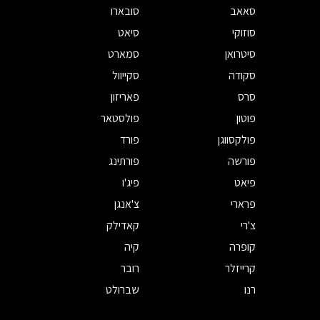
סאאב
סובארו
סוזוקי
סיאט
סיטרואן
סמארט
סקודה
סקייוול
סרס
פאריזון
פוטון
פולסטאר
פולקסווגן
פורד
פורשה
פורתינג
פיאט
פיג'ו
פרארי
צ'אנגן
צ'רי
קאדילק
קופרה
קיה
קרייזלר
רובר
רנו
שברולט