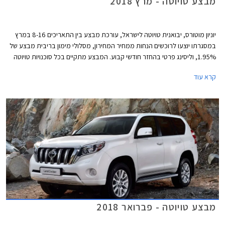
מבצע טויוטה - מרץ 2018
יוניון מוטורס, יבואנית טויוטה לישראל, עורכת מבצע בין התאריכים 8-16 במרץ
במסגרתו יוצעו לרוכשים הנחות ממחיר המחירון, מסלולי מימון בריבית מבצע של
1.95%, וליסינג פרטי בהחזר חודשי קבוע. המבצע מתקיים בכל סוכנויות טויוטה
ברחבי הארץ בימים א'-ה' בין השעות 8:00-20:00 ובימי ו' בין השעות 8:00-
קרא עוד
15:00.
מבצע טויוטה - פברואר 2018