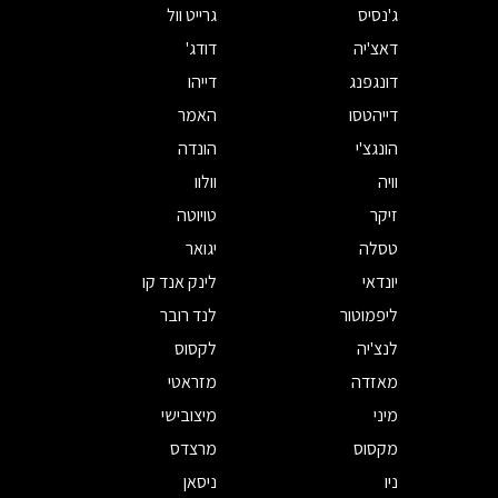
ג'נסיס
גרייט וול
דאצ'יה
דודג'
דונגפנג
דייהו
דייהטסו
האמר
הונגצ'י
הונדה
וויה
וולוו
זיקר
טויוטה
טסלה
יגואר
יונדאי
לינק אנד קו
ליפמוטור
לנד רובר
לנצ'יה
לקסוס
מאזדה
מזראטי
מיני
מיצובישי
מקסוס
מרצדס
ניו
ניסאן