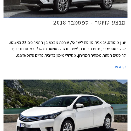
מבצע טויוטה - ספטמבר 2018
יוניון מוטורס, יבואנית טויוטה לישראל, עורכת מבצע בין התאריכים 28 באוגוסט
ל- 7 בספטמבר, תחת הכותרת "שנה חדשה - טויוטה חדשה", במסגרתו יוצעו
לרוכשים הנחות ממחיר המחירון, מסלולי מימון בריבית פריים פלוס 0.5%,
ואפשרות לטרייד-אין. המבצע מתקיים בכל 29 סוכנויות טויוטה ברחבי הארץ
קרא עוד
בימים א'-ה' בין השעות 8:00-19:00 ובימי ו' בין השעות 8:00-15:00.