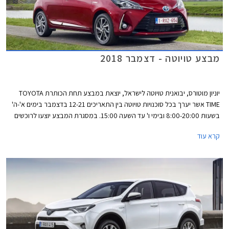
מבצע טויוטה - דצמבר 2018
יוניון מוטורס, יבואנית טויוטה לישראל, יוצאת במבצע תחת הכותרת TOYOTA
TIME אשר יערך בכל סוכנויות טויוטה בין התאריכים 12-21 בדצמבר בימים א'-ה'
בשעות 8:00-20:00 ובימי ו' עד השעה 15:00. במסגרת המבצע יוצעו לרוכשים
הנחות ממחיר המחירון, מסלולי מימון בריבית 1.95%, ועסקאות טרייד-אין.
קרא עוד