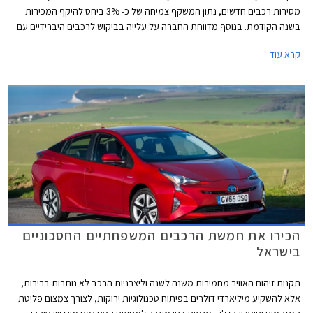
מסירות רכבים חדשים, נתון המשקף צמיחה של כ- 3% ביחס להיקף המכירות
בשנה הקודמת. בנוסף מדווחת החברה על עלייה בביקוש לרכבים היברידיים עם
מסירה של 12,021 רכבים היברידיים בשנת 2017 המהווים 38% מהיקף
קרא עוד
המכירות הכולל של החברה בישראל. למעשה מדובר בצמיחה משמעותית של
54% במכירת מכוניות היברידיות ביחס לשנה הקודמת.
הכירו את חמשת הרכבים המשפחתיים החסכוניים
בישראל
תקנות זיהום האוויר מחמירות משנה לשנה וליצרניות הרכב לא נותרות ברירות,
אלא להשקיע מיליארדי דולרים בפיתוח טכנולוגיות ירוקות, לצורך צמצום פליטת