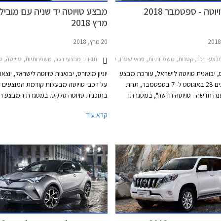
טה - ספטמבר 2018
מבצע טויוטה יד שניה עם מובילא
מרץ 2018
20 מרץ, 2018
2016-20, טויוטה היילקס קבינה כפולה 2015-2020, טויוטה יאריס הייבריד 2017-2020טויוטה יאריס 2017-2020
תגיות:
צעי רכב, קטנות, משפחתיות, פנאי שטח, טויוטה, טויוטה אוריס הייבריד 2015-2019, טויוטה ראב 4 2016-2018, טויוטה קורולה 2016-2018, טויוטה פריוס 2016-2019, טויוטה יאריס הייבריד 2017-2020, טויוטה C-HR 2017-2019מחירון רכב
מבצעי רכב, משפחתיות, טויוטה, טויוטה אוריס 2015-2018, טויוטה אוריס הייבריד 2015-2019, טויוטה קורולה 2016-2018, טוי
רס, יבואנית טויוטה לישראל, עורכת מבצע
יוניון מוטורס, יבואנית טויוטה לישראל, יוצ
בין התאריכים 28 באוגוסט ל- 7 בספטמבר, תחת
על רכבי טויוטה מבעלות קודמת המוצעים 
ה חדשה - טויוטה חדשה", במסגרתו
בתוכנית טויוטה סלקט. במסגרת המבצע ת
ים הנחות ממחיר המחירון, מסלולי מימון
החברה במתנה מערכת בטיחות מובילאיי 
קרא עוד
בריבית פריים פלוס 0.5%, ואפשרות לטרייד-אין.
מקומית לרוכשי רכבי יד שניה מדגמי טויוטה
המבצע מתקיים בכל 29 סוכנויות טויוטה ברחבי
טויוטה אוריס, וטויוטה פריוס. שווי ההטבה ע
הארץ בימים א'-ה' בין השעות 8:00-19:00 ובימי ו'
למעלה מ- 2,000 ₪ ויזכה את הלקוח
1,500 ₪ באגרת רישוי לרכב, בהתאם לתק
התעבורה.