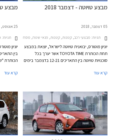
מבצע טויוטה - דצמבר 2018
מבצע טויו
05 דצמבר, 2018
25 אוגוסט, 2018
תגיות:
תגיות:
מבצעי רכב, קטנות, קטנות, פנאי שטח, מסחרי, משפחתיות, מיניוואנים, טויוטה, טויוטה אוריס הייבריד 2015-2019, טויוטה C-HR 2017-2019, טויוטה אייגו 18
מב
יוניון מוטורס, יבואנית טויוטה לישראל, יוצאת במבצע
יוניון מוטו
תחת הכותרת TOYOTA TIME אשר יערך בכל
סוכנויות טויוטה בין התאריכים 12-21 בדצמבר בימים
הכותרת "שנ
א'-ה' בשעות 8:00-20:00 ובימי ו' עד השעה 15:00.
יוצעו לרוכש
קרא עוד
קרא עוד
במסגרת המבצע יוצעו לרוכשים הנחות ממחיר
המחירון, מסלולי מימון בריבית 1.95%, ועסקאות
טרייד-אין.
בין השעות 8:00-15:00.