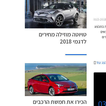
את במבצע
רוכשים
טויוטה מוזילה מחירים
ים
לדגמי 2018
עו כל
הדגמים בעסקת מימון TOYOTA EASY WAY בריבית
פריים פלוס 0.35%). המבצע
צג עוד
הכירו את חמשת הרכבים
0