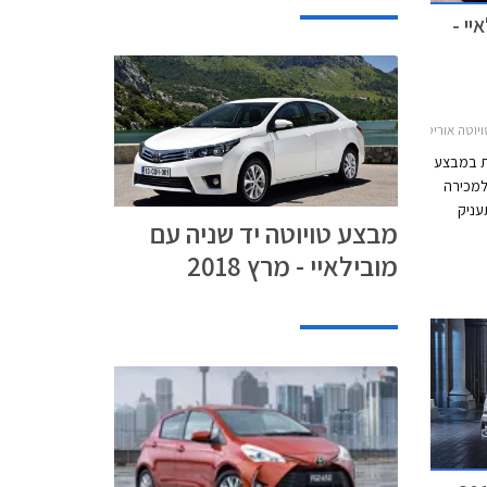
יי -
וטה פריוס 2016-2019מבצע טויוטה ומובילאיי
את במבצע
למכירה
עניק
מבצע טויוטה יד שניה עם
בהתקנה
מובילאיי - מרץ 2018
 קורולה,
ומד על
ות בהנחה של
נות