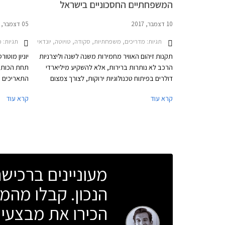
המשפחתיים החסכוניים בישראל
10 דצמבר, 2017
05 דצמבר, 2017
תגיות:
תגיות:
מדריכים, משפחתיות, סקודה, טויוטה, יונדאי, קיה, טויוטה אוריס סטיישן הייבריד 2015-2019, טויוטה פריוס 2016-2019, קיה נירו 2016-2019, סקודה אוקטביה 2017-2020, יו
מבצעי רכ
תקנות זיהום האוויר מחמירות משנה לשנה וליצרניות
יוניון מוטו
הרכב לא נותרות ברירות, אלא להשקיע מיליארדי
דולרים בפיתוח טכנולוגיות ירוקות, לצורך צמצום
פליטת המזהמים וחיסכון בדלק. מגמות כגון מעבר
קרא עוד
קרא עוד
למנועים קטני נפח מוגדשי טורבו, הכנסת מערכות
כגון STOP & START, וגירים מרובי הילוכים, הינן רק
לרוכשים הנ
חלק מפיתוחי תעשיית הרכב בתחום החיסכון
בריבית שנתית של .95%
באנרגיה. המגמות האחרונות תרות אחר חיפוש
אלטרנטיבה למנועי בעירה פנימית, כאשר הבולטת
בהן, היא הנעה חשמלית באמצעות סוללה נטענת.
מעוניינים ברכי
רכבים היברידיים המשלבים בין מנוע בעירה פנימית
ומנוע חשמלי, מהווים טכנולוגיית ביניים עד למעבר
הנכון. קבלו מהמו
לרכב חשמלי מלא. רכבי פלאג-אין הייברידיים
לוקחים את הטכנולוגיה צעד אחד קדימה ומאפשרים
הכירו את מבצעי 
את טעינת הסוללה באמצעות רשת החשמל.