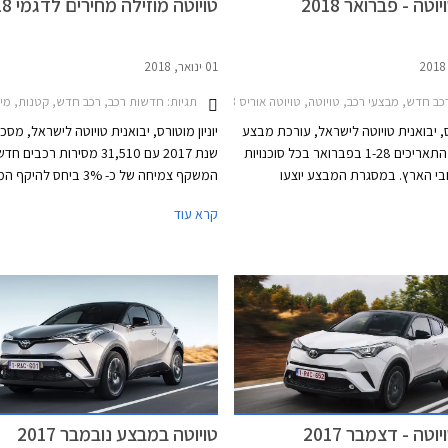
טה - פברואר 2018
טויוטה מוזילה מחירים לדגמי 2018
01 ינואר, 2018
דש, מבצעי רכב, טויוטה, טויוטה אוריס 2015-2018, טויוטה C-HR 2017-2019, טויוטה אוונסיס סדאן 2015-2018, טויוטה היילקס קבינה כפולה 2015-2020, טויוטה יאריס 2017-2020, טויוטה לנד קרוזר ארוך 2014-2018, טויוטה לנד קרוזר קצר 2014-2018, טויוטה פריוס 2016-2019, טויוטה קורולה 2016-2018, טויוטה ראב 4 2016-2018, טויוטה פרואייס מדיום 2017-2024, טויוטה ורסו 2013-2018טויוטה אייגו 2016-2018
2017-2020, טויוטה יאריס הייבריד 2017-2020, טויוטה לנד קרוזר ארוך 2018-2020, טויוטה לנד קרוזר קצר 2018-2020, טויוטה פרואייס ארוך 2017-2024, טויוטה פרואייס מדיום 2017-2024, טויוטה פריוס+ הייבריד 2015-2021, טויוטה קורולה 2016-2018, טויוטה ראב 4 2016-2018, מחירון רכבמבצע טויוטה מרץ 2018
תגיות:
חדשות רכב, רכב חדש, קטנות, מיניוואנים, פנאי שטח, משפחתיות, טויוטה,
רס, יבואנית טויוטה לישראל, עורכת מבצע
יוניון מוטורס, יבואנית טויוטה לישראל, מס
מכירות בין התאריכים 1-28 בפברואר בכל סוכנויות
שנת 2017 עם 31,510 מסירות רכבים
בי הארץ. במסגרת המבצע יוצעו
המשקף צמיחה של כ- 3% ביחס להי
חות ממחיר המחירון, מסלולי מימון
בשנה הקודמת. בנוסף מדווחת החברה על ע
קרא עוד
עסקאות טרייד-אין.
בביקו
המכירות הכולל של החברה בישראל. למע
מדובר בצמיחה משמעותית
מכוניות היברידיות ביחס לשנה הקודמת.
טה - דצמבר 2017
טויוטה במבצע נובמבר 2017