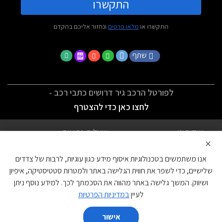
התקשרו
התקשרו או
מלאו פרטים
ונחזור אליכם בהקדם
שתף
לפורטל הרכב גיר דרושים כתבי רכב -
לחצו כאן כדי להצטרף
אודותינו
שאלות נפוצות
×
לתנאי השימוש
מדיניות פרטיות
אנו משתמשים בטכנולוגיות איסוף מידע כגון עוגיות, לרבות של צדדים
הצהרת נגישות
צור קשר
שלישיים, כדי לשפר את חווית הגלישה באתר ולמטרות סטטיסטיקה, איפיון
ושיווק. המשך גלישה באתר מהווה את הסכמתך לכך. למידע נוסף ניתן
עוגיות
לעיין
במדיניות הפרטיות
אישור