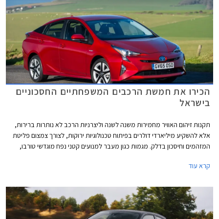
הכירו את חמשת הרכבים המשפחתיים החסכוניים
בישראל
תקנות זיהום האוויר מחמירות משנה לשנה וליצרניות הרכב לא נותרות ברירות,
אלא להשקיע מיליארדי דולרים בפיתוח טכנולוגיות ירוקות, לצורך צמצום פליטת
המזהמים וחיסכון בדלק. מגמות כגון מעבר למנועים קטני נפח מוגדשי טורבו,
הכנסת מערכות כגון STOP & START, וגירים מרובי הילוכים, הינן רק חלק
קרא עוד
מפיתוחי תעשיית הרכב בתחום החיסכון באנרגיה. המגמות האחרונות תרות אחר
חיפוש אלטרנטיבה למנועי בעירה פנימית, כאשר הבולטת בהן, היא הנעה
חשמלית באמצעות סוללה נטענת. רכבים היברידיים המשלבים בין מנוע בעירה
פנימית ומנוע חשמלי, מהווים טכנולוגיית ביניים עד למעבר לרכב חשמלי מלא.
רכבי פלאג-אין הייברידיים לוקחים את הטכנולוגיה צעד אחד קדימה ומאפשרים