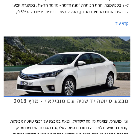
ל- 7 בספטמבר, תחת הכותרת "שנה חדשה - טויוטה חדשה", במסגרתו יוצעו
לרוכשים הנחות ממחיר המחירון, מסלולי מימון בריבית פריים פלוס 0.5%,
ואפשרות לטרייד-אין. המבצע מתקיים בכל 29 סוכנויות טויוטה ברחבי הארץ
קרא עוד
בימים א'-ה' בין השעות 8:00-19:00 ובימי ו' בין השעות 8:00-15:00.
מבצע טויוטה יד שניה עם מובילאיי - מרץ 2018
יוניון מוטורס, יבואנית טויוטה לישראל, יוצאת במבצע על רכבי טויוטה מבעלות
קודמת המוצעים למכירה בתוכנית טויוטה סלקט. במסגרת המבצע תעניק