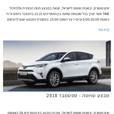
יוניון מוטורס, יבואנית טויוטה לישראל, יוצאת במבצע תחת הכותרת TOYOTA
TIME אשר יערך בכל סוכנויות טויוטה בין התאריכים 12-21 בדצמבר בימים א'-ה'
בשעות 8:00-20:00 ובימי ו' עד השעה 15:00. במסגרת המבצע יוצעו לרוכשים
הנחות ממחיר המחירון, מסלולי מימון בריבית 1.95%, ועסקאות טרייד-אין.
קרא עוד
מבצע טויוטה - ספטמבר 2018
יוניון מוטורס, יבואנית טויוטה לישראל, עורכת מבצע בין התאריכים 28 באוגוסט