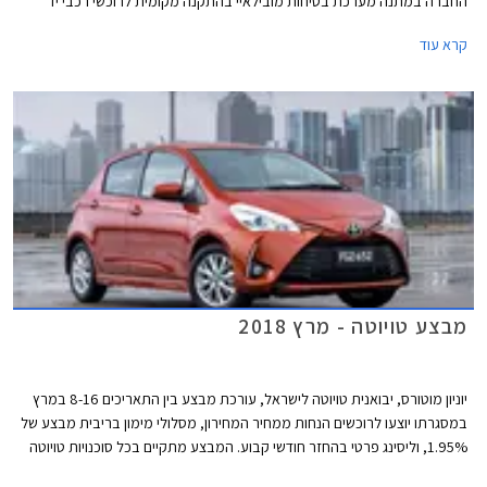
החברה במתנה מערכת בטיחות מובילאיי בהתקנה מקומית לרוכשי רכבי יד
שניה מדגמי טויוטה קורולה, טויוטה אוריס, וטויוטה פריוס. שווי ההטבה עומד על
קרא עוד
למעלה מ- 2,000 ₪ ויזכה את הלקוחות בהנחה של 1,500 ₪ באגרת רישוי
לרכב, בהתאם לתקנות התעבורה.
מבצע טויוטה - מרץ 2018
יוניון מוטורס, יבואנית טויוטה לישראל, עורכת מבצע בין התאריכים 8-16 במרץ
במסגרתו יוצעו לרוכשים הנחות ממחיר המחירון, מסלולי מימון בריבית מבצע של
1.95%, וליסינג פרטי בהחזר חודשי קבוע. המבצע מתקיים בכל סוכנויות טויוטה
ברחבי הארץ בימים א'-ה' בין השעות 8:00-20:00 ובימי ו' בין השעות 8:00-