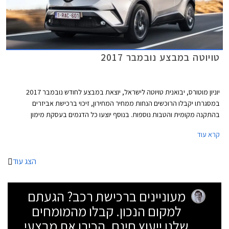
טויוטה במבצע נובמבר 2017
יוניון מוטורס, יבואנית טויוטה לישראל, יוצאת במבצע לחודש נובמבר 2017
במסגרתו יקבלו הרוכשים הנחות ממחיר המחירון, זיכוי ברכישת אביזרים
בהתקנה מקומית והטבות נוספות. בנוסף יוצעו כל הדגמים בעסקת מימון
TOYOTA EASY WAY בריבית שנתית של 1.95% (פריים פלוס 0.35%). המבצע
קרא עוד
תקף עד 30.11.2017.
הצג עוד
מעוניינים ברכישת רכב? הגעתם
למקום הנכון. קבלו מהמומחים
שלנו ייעוץ חינם, הכירו את מבצעי