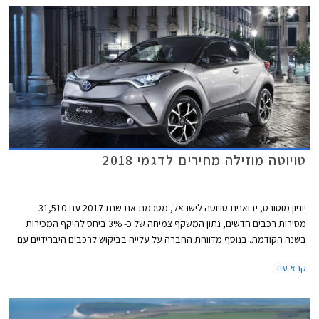
טויוטה מוזילה מחירים לדגמי 2018
יוניון מוטורס, יבואנית טויוטה לישראל, מסכמת את שנת 2017 עם 31,510
מסירות רכבים חדשים, נתון המשקף צמיחה של כ- 3% ביחס להיקף המכירות
בשנה הקודמת. בנוסף מדווחת החברה על עלייה בביקוש לרכבים היברידיים עם
מסירה של 12,021 רכבים היברידיים בשנת 2017 המהווים 38% מהיקף
קרא עוד
המכירות הכולל של החברה בישראל. למעשה מדובר בצמיחה משמעותית של
54% במכירת מכוניות היברידיות ביחס לשנה הקודמת.