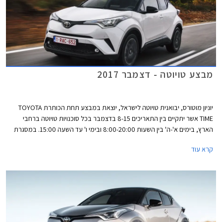
את טעינת הסוללה באמצעות רשת החשמל.
מבצע טויוטה - דצמבר 2017
יוניון מוטורס, יבואנית טויוטה לישראל, יוצאת במבצע תחת הכותרת TOYOTA
TIME אשר יתקיים בין התאריכים 8-15 בדצמבר בכל סוכנויות טויוטה ברחבי
הארץ, בימים א'-ה' בין השעות 8:00-20:00 ובימי ו' עד השעה 15:00. במסגרת
המבצע יוצעו לרוכשים הנחה ממחיר המחירון, מסלולי מימון בריבית שנתית של
קרא עוד
1.95%, וטרייד-אין.