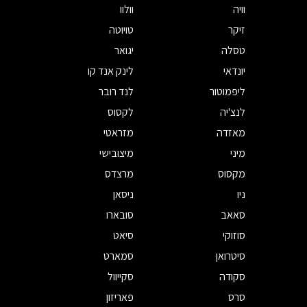
וויה
וולוו
זיקר
טויוטה
טסלה
יגואר
יונדאי
לינק אנד קו
ליפמוטור
לנד רובר
לנצ'יה
לקסוס
מאזדה
מזראטי
מיני
מיצובישי
מקסוס
מרצדס
ניו
ניסאן
סאאב
סובארו
סוזוקי
סיאט
סיטרואן
סמארט
סקודה
סקייוול
סרס
פאריזון