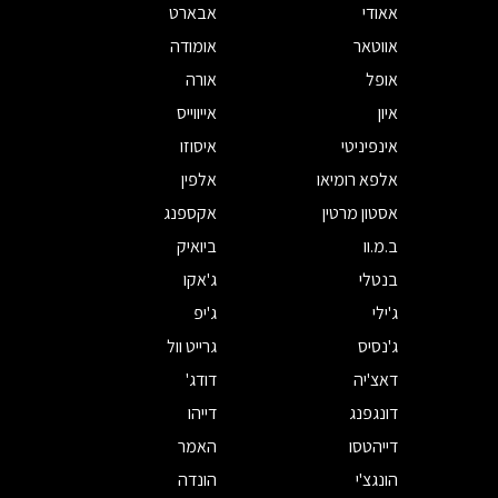
אאודי
אבארט
אווטאר
אומודה
אופל
אורה
איון
אייווייס
אינפיניטי
איסוזו
אלפא רומיאו
אלפין
אסטון מרטין
אקספנג
ב.מ.וו
ביואיק
בנטלי
ג'אקו
ג'ילי
ג'יפ
ג'נסיס
גרייט וול
דאצ'יה
דודג'
דונגפנג
דייהו
דייהטסו
האמר
הונגצ'י
הונדה