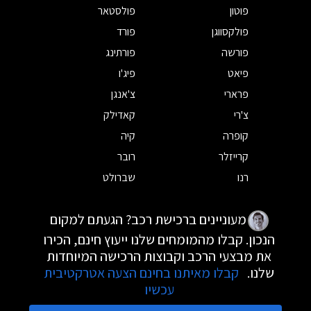
פוטון
פולסטאר
פולקסווגן
פורד
פורשה
פורתינג
פיאט
פיג'ו
פרארי
צ'אנגן
צ'רי
קאדילק
קופרה
קיה
קרייזלר
רובר
רנו
שברולט
מעוניינים ברכישת רכב? הגעתם למקום
הנכון. קבלו מהמומחים שלנו ייעוץ חינם, הכירו
את מבצעי הרכב וקבוצות הרכישה המיוחדות
שלנו.
קבלו מאיתנו בחינם הצעה אטרקטיבית
עכשיו