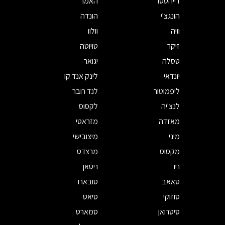
דייהטסו
האמר
הונגצ'י
הונדה
וויה
וולוו
זיקר
טויוטה
טסלה
יגואר
יונדאי
לינק אנד קו
ליפמוטור
לנד רובר
לנצ'יה
לקסוס
מאזדה
מזראטי
מיני
מיצובישי
מקסוס
מרצדס
ניו
ניסאן
סאאב
סובארו
סוזוקי
סיאט
סיטרואן
סמארט