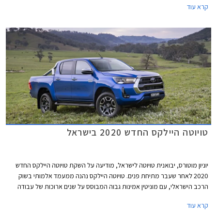
קרא עוד
טויוטה היילקס החדש 2020 בישראל
יוניון מוטורס, יבואנית טויוטה לישראל, מודיעה על השקת טויוטה היילקס החדש
2020 לאחר שעבר מתיחת פנים. טויוטה היילקס נהנה ממעמד אלמותי בשוק
הרכב הישראלי, עם מוניטין אמינות גבוה המבוסס על שנים ארוכות של עבודה
קשה, וזוכה לביקוש רב כרכב משומש ולשמירת ערך מצוינת.
קרא עוד