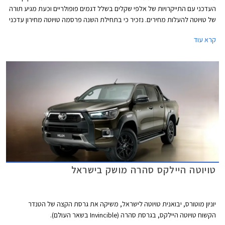
העדכני עם התייקרויות של אלפי שקלים בשלל דגמים פופולריים וכעת מגיע תורה
של טויוטה להעלות מחירים. נזכיר כי בתחילת השנה פרסמה טויוטה מחירון עדכני
עם התייקרויות של אלפי שקלים והעדכון הנוכחי מגיע 7 חודשים אחריו יחד עם
קרא עוד
הודעה של היצרנית על פיה עקב עיכובים בשרשרת האספקה חלו שינויים
בתכניות הייצור ביניהם הפחתת מכסות ייצור, מה שצפוי להאריך עוד יותר את
זמני ההמתנה לרכבים חדשים. שיווקה של טויוטה יאריס הופסק לפני מספר
חודשים בעוד דגמים נוספים לא יסופקו ללקוחות עד לסוף השנה.
טויוטה היילקס סהרה מושק בישראל
יוניון מוטורס, יבואנית טויוטה לישראל, משיקה את גרסת הקצה של הטנדר
הקשוח טויוטה היילקס, בגרסת סהרה (Invincible בשאר העולם).