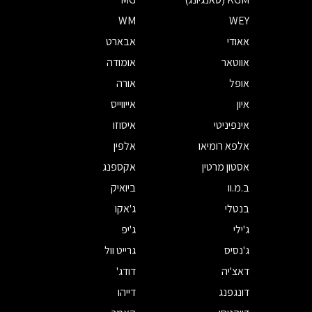
WM
WEY
אאודי
אבארט
אווטאר
אומודה
אופל
אורה
איון
אייווייס
אינפיניטי
איסוזו
אלפא רומיאו
אלפין
אסטון מרטין
אקספנג
ב.מ.וו
ביואיק
בנטלי
ג'אקו
ג'ילי
ג'יפ
ג'נסיס
גרייט וול
דאצ'יה
דודג'
דונגפנג
דייהו