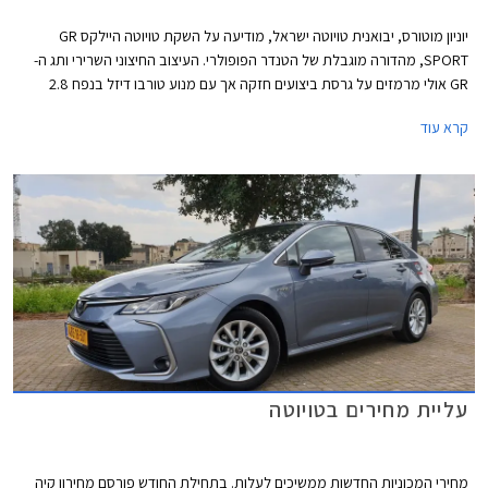
יוניון מוטורס, יבואנית טויוטה ישראל, מודיעה על השקת טויוטה היילקס GR
SPORT, מהדורה מוגבלת של הטנדר הפופולרי. העיצוב החיצוני השרירי ותג ה-
GR אולי מרמזים על גרסת ביצועים חזקה אך עם מנוע טורבו דיזל בנפח 2.8
ליטרים עם הספק צנוע של 204 כ"ס לגרסה זו יתרונות רק בהתנהגות הכביש
קרא עוד
והשטח - זה מה שבאמת חשוב ברכב מסוג זה. המחיר החל מ- 370,000 ₪.
עליית מחירים בטויוטה
מחירי המכוניות החדשות ממשיכים לעלות. בתחילת החודש פורסם מחירון קיה