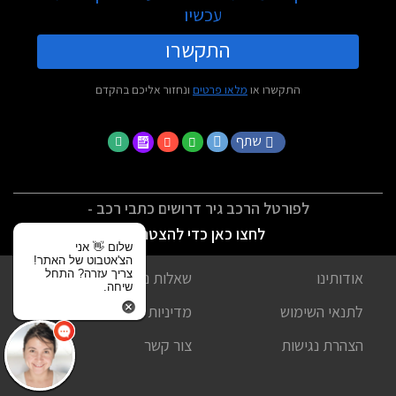
עכשיו
התקשרו
התקשרו או
מלאו פרטים
ונחזור אליכם בהקדם
שתף
לפורטל הרכב גיר דרושים כתבי רכב -
לחצו כאן כדי להצטרף
שלום 👋 אני
הצ'אטבוט של האתר!
צריך עזרה? התחל
אודותינו
שאלות נפוצות
שיחה.
לתנאי השימוש
מדיניות פרטיות
הצהרת נגישות
צור קשר