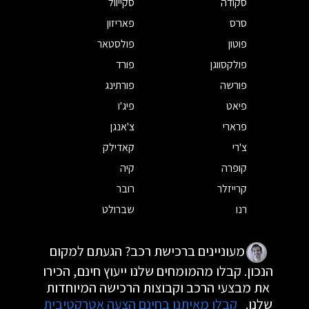
סקודה
סקייוול
סרס
פאריזון
פוטון
פולסטאר
פולקסווגן
פורד
פורשה
פורתינג
פיאט
פיג'ו
פרארי
צ'אנגן
צ'רי
קאדילק
קופרה
קיה
קרייזלר
רובר
רנו
שברולט
מעוניינים ברכישת רכב? הגעתם למקום
הנכון. קבלו מהמומחים שלנו ייעוץ חינם, הכירו
את מבצעי הרכב וקבוצות הרכישה המיוחדות
שלנו.
קבלו מאיתנו בחינם הצעה אטרקטיבית