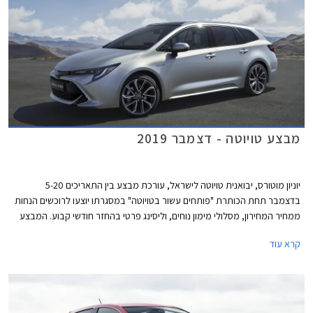
מבצע טויוטה - דצמבר 2019
יוניון מוטורס, יבואנית טויוטה לישראל, עורכת מבצע בין התאריכים 5-20
בדצמבר תחת הכותרת "פותחים עשור בטויוטה" במסגרתו יוצעו לרוכשים הנחות
ממחיר המחירון, מסלולי מימון נוחים, וליסינג פרטי בהחזר חודשי קבוע. המבצע
מתקיים בכל סוכנויות טויוטה ברחבי הארץ בין הימים א'-ה' בין השעות 8:00-
קרא עוד
20:00 ובימי ו' בין השעות 8:00-15:00.