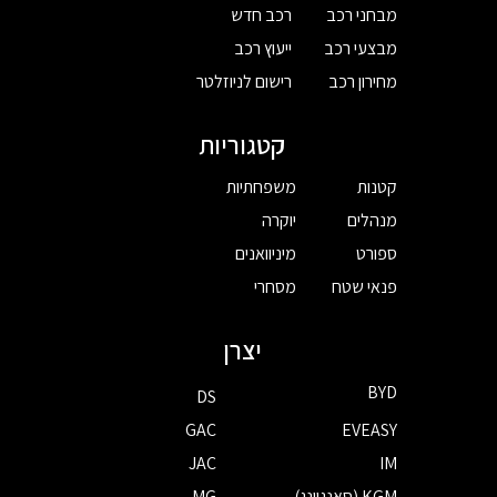
מבחני רכב
רכב חדש
מבצעי רכב
ייעוץ רכב
מחירון רכב
רישום לניוזלטר
קטגוריות
קטנות
משפחתיות
מנהלים
יוקרה
ספורט
מיניוואנים
פנאי שטח
מסחרי
יצרן
BYD
DS
GAC
EVEASY
JAC
IM
KGM (סאנגיונג)
MG