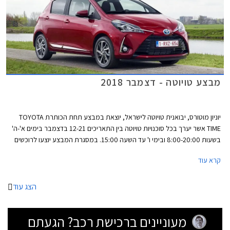
מבצע טויוטה - דצמבר 2018
יוניון מוטורס, יבואנית טויוטה לישראל, יוצאת במבצע תחת הכותרת TOYOTA
TIME אשר יערך בכל סוכנויות טויוטה בין התאריכים 12-21 בדצמבר בימים א'-ה'
בשעות 8:00-20:00 ובימי ו' עד השעה 15:00. במסגרת המבצע יוצעו לרוכשים
הנחות ממחיר המחירון, מסלולי מימון בריבית 1.95%, ועסקאות טרייד-אין.
קרא עוד
הצג עוד
מעוניינים ברכישת רכב? הגעתם