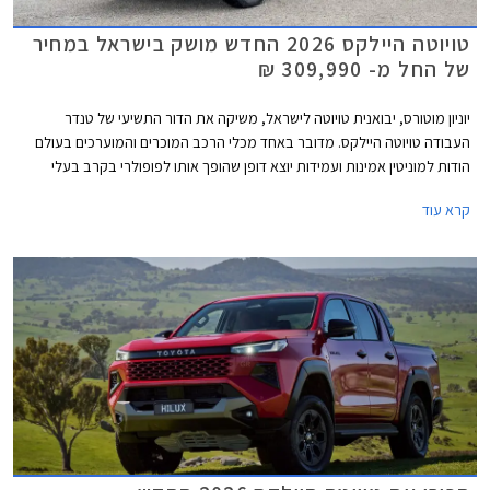
טויוטה היילקס 2026 החדש מושק בישראל במחיר
של החל מ- 309,990 ₪
יוניון מוטורס, יבואנית טויוטה לישראל, משיקה את הדור התשיעי של טנדר
העבודה טויוטה היילקס. מדובר באחד מכלי הרכב המוכרים והמוערכים בעולם
הודות למוניטין אמינות ועמידות יוצא דופן שהופך אותו לפופולרי בקרב בעלי
מקצוע וחובבי שטח. הדור החדש אמנם מבוסס על פלטפורמת סולם עדכנית אך
קרא עוד
מבטיח לשמור ולשפר על היכולות המוכחות בתוספת טכנולוגיה חדשה, בטיחות
מתקדמת, סביבת נהג משודרגת ונוחות גבוהה יותר בכביש ובשטח. הדגם מגיע
אלינו עם מנוע טורבו דיזל המשלב מערכת סיוע היברידית מתונה במחיר
התחלתי של 309,990 ₪.