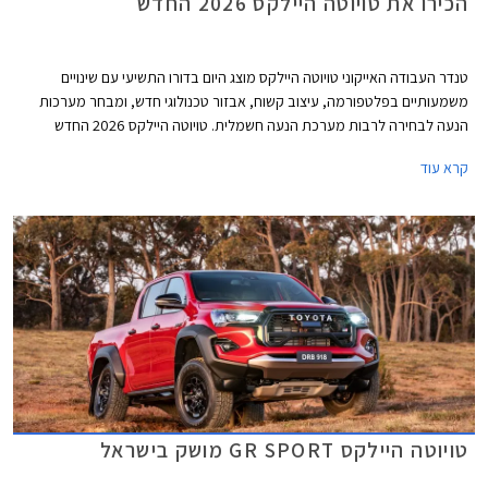
הכירו את טויוטה היילקס 2026 החדש
טנדר העבודה האייקוני טויוטה היילקס מוצג היום בדורו התשיעי עם שינויים
משמעותיים בפלטפורמה, עיצוב קשוח, אבזור טכנולוגי חדש, ומבחר מערכות
הנעה לבחירה לרבות מערכת הנעה חשמלית. טויוטה היילקס 2026 החדש
משתמש בפלטפורמת IMV II עם שלדת סולם קשיחה מבעבר ותושבות חדשות
קרא עוד
לטובת שיפור בתחומי נוחות הנסיעה והבטיחות. הדגם החדש צפוי להגיע לישראל
במהלך שנת 2026.
טויוטה היילקס GR SPORT מושק בישראל