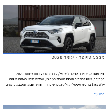
מבצע טויוטה - ינואר 2020
יוניון מוטורס, יבואנית טויוטה לישראל, עורכת מבצע בחודש ינואר 2020
במסגרתו יוצעו לרוכשים הנחות ממחיר המחירון, מסלולי מימון בשיטת טויוטה
Easy Way בריבית מינימלית, וליסינג פרטי בהחזר חודשי קבוע. המבצע מתקיים
בכל סוכנויות טויוטה ברחבי הארץ בימים א'-ה' בין השעות 8:00-20:00 ובימי ו'
קרא עוד
בין השעות 8:00-15:00.