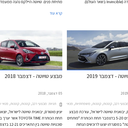
ר העולם).
מתיחת פנים. טויוטה היילקס נהנה ממעמד 
בשוק הרכב הישראלי, עם מוניטין אמינות ג
קרא עוד
המבוסס על שנים ארוכות של עבודה קשה, ו
לביקוש רב כרכב משומש ולשמירת ערך מצו
טה - דצמבר 2019
מבצע טויוטה - דצמבר 2018
05 דצמבר, 2018
2018-2020, טויוטה פריוס 2019-2021, טויוטה פריוס+ הייבריד 2015-2021, טויוטה קורולה 2019-2023טויוטה ראב 4 2019-2026
תגיות:
צעי רכב, קטנות, קטנות, משפחתיות, פנאי שטח, מסחרי, טויוטה, טויוטה היילקס קבינה כפולה 2015-2020, טויוטה C-HR 2017-2019, טויוטה יאריס 2017-2020, טויוטה יאריס הייבריד 2017-2020, טויוטה לנד קרוזר ארוך 2018-2020, טויוטה לנד קרוזר קצר 2018-2020, טויוטה פריוס+ הייבריד 2015-2021, טויוטה קורולה 2019-2023טויוטה ראב 
מבצעי רכב, קטנות, קטנות, פנאי שטח, מסחרי, משפחתיות, מיניוואנים, טויוטה, טויו
רס, יבואנית טויוטה לישראל, עורכת מבצע
יוניון מוטורס, יבואנית טויוטה לישראל, יוצ
בין התאריכים 5-20 בדצמבר תחת הכותרת "פותחים
תחת הכותרת TOYOTA TIME אשר יע
טה" במסגרתו יוצעו לרוכשים הנחות
סוכנויות טויוטה בין