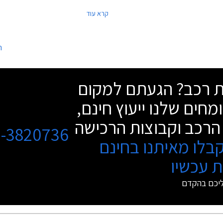
ון, מסלולי מימון נוחים, וליסינג פרטי
קרא עוד
י קבוע. המבצע מתקיים בכל סוכנויות
במסגרת המבצע יוצעו לרוכשים הנחות ממ
י הארץ בין הימים א'-ה' בין השעות
המחירון, מסלולי מי
8:00.
טרייד-אין.
ה
שת רכב? הגעתם למקום
מחים שלנו ייעוץ חינם,
הרכב וקבוצות הרכישה
3-3820736
בלו מאיתנו בחינם
 עכשיו
ליכם בהקדם