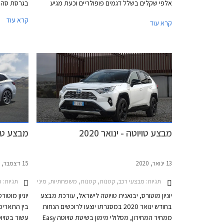
אלפי שקלים בשלל דגמים פופולריים וכעת מגיע
בגרסת סהרה (Invincible בשא
תורה של טויוטה להעלות מחירים. נזכיר כי בתחילת
קרא עוד
קרא עוד
השנה פרסמה טויוטה מחירון עדכני עם התייקרויות
של אלפי שקלים והעדכון הנוכחי מגיע 7 חודשים
אחריו יחד עם הודעה של היצרנית על פיה עקב
עיכובים בשרשרת האספקה חלו שינויים בתכניות
הייצור ביניהם הפחתת מכסות ייצור, מה שצפוי
להאריך עוד יותר את זמני ההמתנה לרכבים חדשים.
שיווקה של טויוטה יאריס הופסק לפני מספר חודשים
בעוד דגמים נוספים לא יסופקו ללקוחות עד לסוף
השנה.
מבצע טויוטה - ינואר 2020
מבצע טויו
13 ינואר, 2020
15 דצמבר, 2019
תגיות:
תגיות:
מבצעי רכב, קטנות, קטנות, משפחתיות, מיניוואנים, פנאי שטח, טויוטה, טויוטה היילקס קבינה כפולה 2015-2020, טויוטה C-HR 2019-2023, טויוטה יאריס 2017-2020, טויוטה לנד קרוזר ארוך 
מב
יוניון מוטורס, יבואנית טויוטה לישראל, עורכת מבצע
יוניון מוטו
בחודש ינואר 2020 במסגרתו יוצעו לרוכשים הנחות
ממחיר המחירון, מסלולי מימון בשיטת טויוטה Easy
עשור בטויו