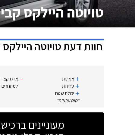
טויוטה היילקס קבי
חוות דעת
טויוטה היילקס 
אמינות
ארגז קצר י
סחירות
למתחרים
יכולת שטח
״
סוס עבודה
״
מעוניינים ברכי