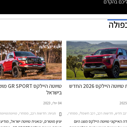
ליכם בהקדם
כפולה
יוטה היילקס 2026 החדש
טויוטה היילקס PORT
בישראל
04 יולי, 2023
חירון רכב
תגיות:
כב חדש, חדשות רכב, רכב חשמלי, מסחרי, טויוטה, טויוטה היילקס קבינה כפולה 2020-2026רכב חשמלי
חדשות רכב, מסחרי, טויוטהטויוטה היילק
 האייקוני טויוטה היילקס מוצג היום
יוניון מוטורס, יבואנית טויוטה ישראל, מודיע