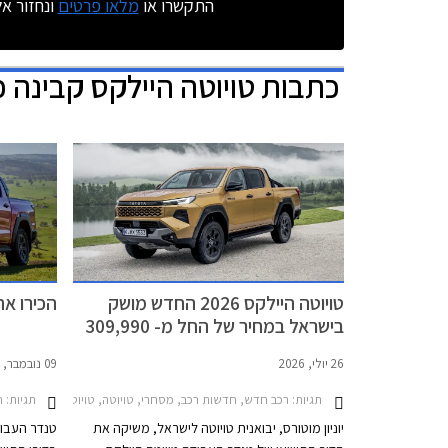
התקשרו או
מלאו פרטים
ונחזור א
כתבות
טויוטה היילקס קבינה 
טויוטה היילקס 2026 החדש מושק
הכירו את טו
בישראל במחיר של החל מ- 309,990
₪
26 יולי, 2026
09 נובמבר, 2025
תגיות:
תגיות:
רכב חדש, חדשות רכב, מסחרי, טויוטה, טויוטה היילקס קבינה כפולה 2020-2026מ
ר
יוניון מוטורס, יבואנית טויוטה לישראל, משיקה את
טנדר העבודה