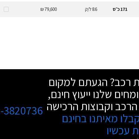
171
כ״ס
8.6
ל/ק
79,600 ₪
שת רכב? הגעתם למקום
מחים שלנו ייעוץ חינם,
הרכב וקבוצות הרכישה
3-3820736
בלו מאיתנו בחינם
 עכשיו