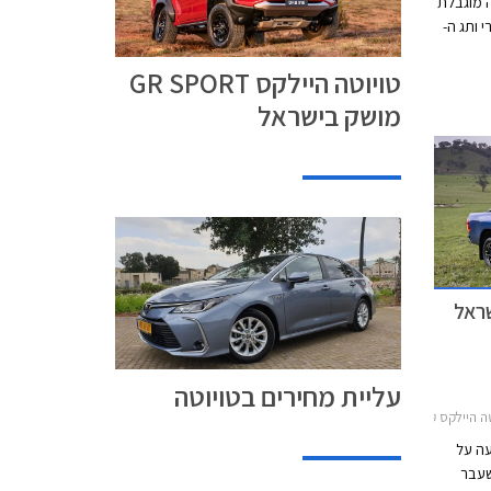
GR SPO, מהדורה מוגבלת
 ותג ה-
אך עם
טויוטה היילקס GR SPORT
 עם הספק צנוע
הגות הכביש
מושק בישראל
ה.
עליית מחירים בטויוטה
 קבינה כפולה 2015-2020, מחירון רכבטויוטה היילקס 2020
עה על
 2020 לאחר שעבר