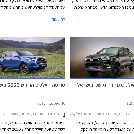
עי עם שינויים משמעותיים בפלטפורמה,
השקת טויוטה היילקס RT
, אבזור טכנולוגי חדש, ומבחר מערכות
של הטנדר הפופולרי. העיצוב החיצוני השרירי
רה לרבות מערכת הנעה חשמלית.
GR אולי מרמזים על גרסת ביצועים חזקה 
קרא עוד
טויוטה היילקס 2026 החדש משתמש בפלטפורמת
מנוע טורבו דיזל בנפח 2.8 ליטרים
 עם שלדת סולם קשיחה מבעבר ותושבות
של 204 כ"ס לגרסה זו יתרונות רק בהתנ
ת שיפור בתחומי נוחות הנסיעה
והשטח - זה מה שבאמת חשוב ברכב מסוג ז
הדגם החדש צפוי להגיע לישראל במהלך
המחיר החל מ- 370,000 ₪.
היילקס סהרה מושק בישראל
טויוטה היילקס החדש 2020 בישראל
16 ספטמבר, 2020
דשות רכב, מסחרי, טויוטה, טויוטה היילקס קבינה כפולה 2020-2026מחירון רכב
תגיות:
חדשות רכב, מסחרי, טויוטה, טויוטה היילקס קבינה כפולה 2020-2026, טויוטה היילקס
רס, יבואנית טויוטה לישראל, משיקה את
יוניון מוטורס, יבואנית טויוטה לישראל, מודי
של הטנדר הקשוח טויוטה היילקס,
השקת טויוטה היילקס החדש