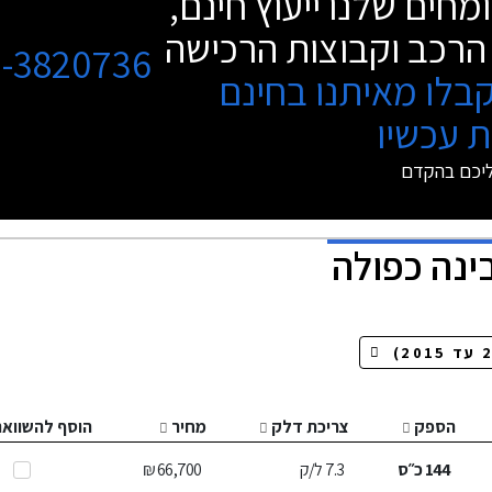
מחים שלנו ייעוץ חינם,
הרכב וקבוצות הרכישה
3-3820736
בלו מאיתנו בחינם
 עכשיו
ליכם בהקדם
ינה כפולה
הספק
צריכת דלק
מחיר
הוסף להשוואה
144
כ״ס
7.3
ל/ק
66,700 ₪