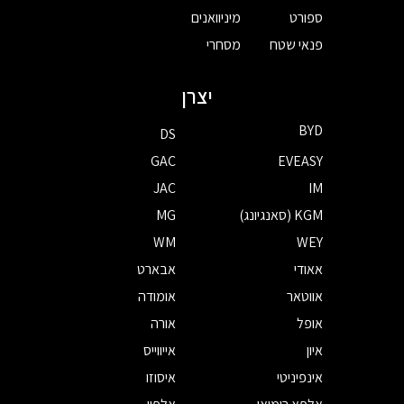
ספורט
מיניוואנים
פנאי שטח
מסחרי
יצרן
BYD
DS
GAC
EVEASY
JAC
IM
KGM (סאנגיונג)
MG
WM
WEY
אאודי
אבארט
אווטאר
אומודה
אופל
אורה
איון
אייווייס
אינפיניטי
איסוזו