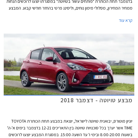
בדצמבר תחת הכותרת "פותחים עשור בטויוטה" במסגרתו יוצעו לרוכשים הנחות
ממחיר המחירון, מסלולי מימון נוחים, וליסינג פרטי בהחזר חודשי קבוע. המבצע
מתקיים בכל סוכנויות טויוטה ברחבי הארץ בין הימים א'-ה' בין השעות 8:00-
קרא עוד
20:00 ובימי ו' בין השעות 8:00-15:00.
מבצע טויוטה - דצמבר 2018
יוניון מוטורס, יבואנית טויוטה לישראל, יוצאת במבצע תחת הכותרת TOYOTA
TIME אשר יערך בכל סוכנויות טויוטה בין התאריכים 12-21 בדצמבר בימים א'-ה'
בשעות 8:00-20:00 ובימי ו' עד השעה 15:00. במסגרת המבצע יוצעו לרוכשים