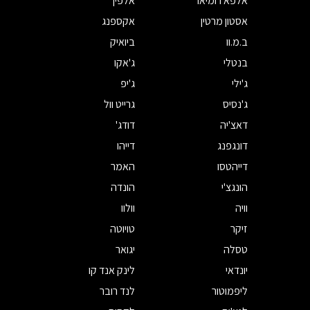
אלפא רומיאו
אלפין
אסטון מרטין
אקספנג
ב.מ.וו
ביואיק
בנטלי
ג'אקו
ג'ילי
ג'יפ
ג'נסיס
גרייט וול
דאצ'יה
דודג'
דונגפנג
דייהו
דייהטסו
האמר
הונגצ'י
הונדה
וויה
וולוו
זיקר
טויוטה
טסלה
יגואר
יונדאי
לינק אנד קו
ליפמוטור
לנד רובר