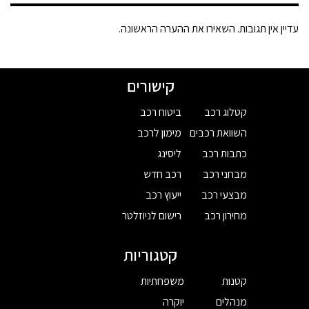
עדיין אין תגובות. השאירו את ההערה הראשונה.
קישורים
קטלוג רכב
ביטוח רכב
השוואת רכבים
מימון לרכב
כתבות רכב
ליסינג
מבחני רכב
רכב חדש
מבצעי רכב
ייעוץ רכב
מחירון רכב
רישום לניוזלטר
קטגוריות
קטנות
משפחתיות
מנהלים
יוקרה