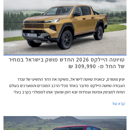
טויוטה היילקס 2026 החדש מושק בישראל במחיר
של החל מ- 309,990 ₪
יוניון מוטורס, יבואנית טויוטה לישראל, משיקה את הדור התשיעי של טנדר
העבודה טויוטה היילקס. מדובר באחד מכלי הרכב המוכרים והמוערכים בעולם
הודות למוניטין אמינות ועמידות יוצא דופן שהופך אותו לפופולרי בקרב בעלי
מקצוע וחובבי שטח. הדור החדש אמנם מבוסס על פלטפורמת סולם עדכנית אך
קרא עוד
מבטיח לשמור ולשפר על היכולות המוכחות בתוספת טכנולוגיה חדשה, בטיחות
מתקדמת, סביבת נהג משודרגת ונוחות גבוהה יותר בכביש ובשטח. הדגם מגיע
אלינו עם מנוע טורבו דיזל המשלב מערכת סיוע היברידית מתונה במחיר
התחלתי של 309,990 ₪.