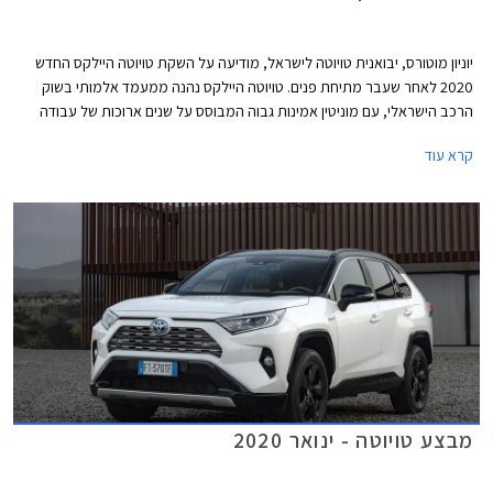
יוניון מוטורס, יבואנית טויוטה לישראל, מודיעה על השקת טויוטה היילקס החדש
2020 לאחר שעבר מתיחת פנים. טויוטה היילקס נהנה ממעמד אלמותי בשוק
הרכב הישראלי, עם מוניטין אמינות גבוה המבוסס על שנים ארוכות של עבודה
קשה, וזוכה לביקוש רב כרכב משומש ולשמירת ערך מצוינת.
קרא עוד
מבצע טויוטה - ינואר 2020