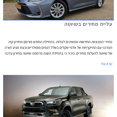
עליית מחירים בטויוטה
מחירי המכוניות החדשות ממשיכים לעלות. בתחילת החודש פורסם מחירון קיה
העדכני עם התייקרויות של אלפי שקלים בשלל דגמים פופולריים וכעת מגיע תורה
של טויוטה להעלות מחירים. נזכיר כי בתחילת השנה פרסמה טויוטה מחירון עדכני
עם התייקרויות של אלפי שקלים והעדכון הנוכחי מגיע 7 חודשים אחריו יחד עם
קרא עוד
הודעה של היצרנית על פיה עקב עיכובים בשרשרת האספקה חלו שינויים
בתכניות הייצור ביניהם הפחתת מכסות ייצור, מה שצפוי להאריך עוד יותר את
זמני ההמתנה לרכבים חדשים. שיווקה של טויוטה יאריס הופסק לפני מספר
חודשים בעוד דגמים נוספים לא יסופקו ללקוחות עד לסוף השנה.