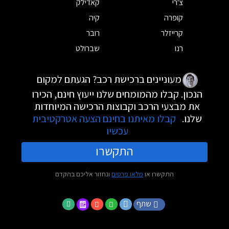
צ'רי
קאדילק
קופרה
קיה
קרייזלר
רובר
רנו
שברולט
מעוניינים ברכישת רכב? הגעתם למקום
הנכון. קבלו מהמומחים שלנו ייעוץ חינם, הכירו
את מבצעי הרכב וקבוצות הרכישה המיוחדות
שלנו.
קבלו מאיתנו בחינם הצעה אטרקטיבית
עכשיו
התקשרו
התקשרו או
מלאו פרטים
ונחזור אליכם בהקדם
שתף