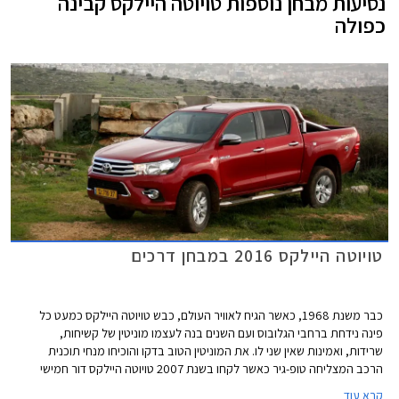
נסיעות מבחן נוספות
טויוטה היילקס קבינה
כפולה
טויוטה היילקס 2016 במבחן דרכים
כבר משנת 1968, כאשר הגיח לאוויר העולם, כבש טויוטה היילקס כמעט כל
פינה נידחת ברחבי הגלובוס ועם השנים בנה לעצמו מוניטין של קשיחות,
שרידות, ואמינות שאין שני לו. את המוניטין הטוב בדקו והוכיחו מנחי תוכנית
הרכב המצליחה טופ-גיר כאשר לקחו בשנת 2007 טויוטה היילקס דור חמישי
והעבירו אותו מסכת התעללות קשה שכללה נסיעה במורד מדרגות גדולות,
קרא עוד