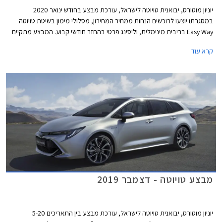
יוניון מוטורס, יבואנית טויוטה לישראל, עורכת מבצע בחודש ינואר 2020
במסגרתו יוצעו לרוכשים הנחות ממחיר המחירון, מסלולי מימון בשיטת טויוטה
Easy Way בריבית מינימלית, וליסינג פרטי בהחזר חודשי קבוע. המבצע מתקיים
בכל סוכנויות טויוטה ברחבי הארץ בימים א'-ה' בין השעות 8:00-20:00 ובימי ו'
קרא עוד
בין השעות 8:00-15:00.
מבצע טויוטה - דצמבר 2019
יוניון מוטורס, יבואנית טויוטה לישראל, עורכת מבצע בין התאריכים 5-20