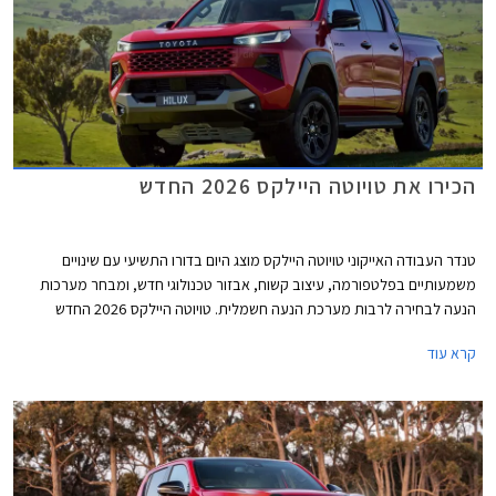
הכירו את טויוטה היילקס 2026 החדש
טנדר העבודה האייקוני טויוטה היילקס מוצג היום בדורו התשיעי עם שינויים
משמעותיים בפלטפורמה, עיצוב קשוח, אבזור טכנולוגי חדש, ומבחר מערכות
הנעה לבחירה לרבות מערכת הנעה חשמלית. טויוטה היילקס 2026 החדש
משתמש בפלטפורמת IMV II עם שלדת סולם קשיחה מבעבר ותושבות חדשות
קרא עוד
לטובת שיפור בתחומי נוחות הנסיעה והבטיחות. הדגם החדש צפוי להגיע לישראל
במהלך שנת 2026.