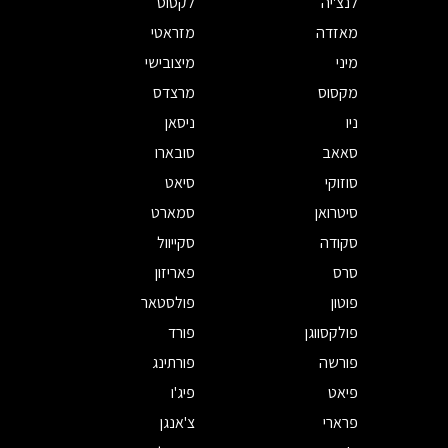
לנצ'יה
לקסוס
מאזדה
מזראטי
מיני
מיצובישי
מקסוס
מרצדס
ניו
ניסאן
סאאב
סובארו
סוזוקי
סיאט
סיטרואן
סמארט
סקודה
סקייוול
סרס
פאריזון
פוטון
פולסטאר
פולקסווגן
פורד
פורשה
פורתינג
פיאט
פיג'ו
פרארי
צ'אנגן