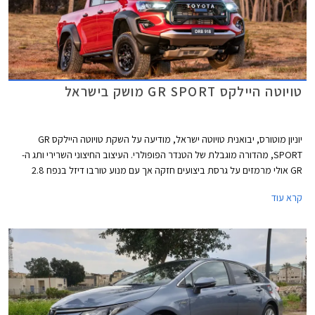
טויוטה היילקס GR SPORT מושק בישראל
יוניון מוטורס, יבואנית טויוטה ישראל, מודיעה על השקת טויוטה היילקס GR
SPORT, מהדורה מוגבלת של הטנדר הפופולרי. העיצוב החיצוני השרירי ותג ה-
GR אולי מרמזים על גרסת ביצועים חזקה אך עם מנוע טורבו דיזל בנפח 2.8
ליטרים עם הספק צנוע של 204 כ"ס לגרסה זו יתרונות רק בהתנהגות הכביש
קרא עוד
והשטח - זה מה שבאמת חשוב ברכב מסוג זה. המחיר החל מ- 370,000 ₪.