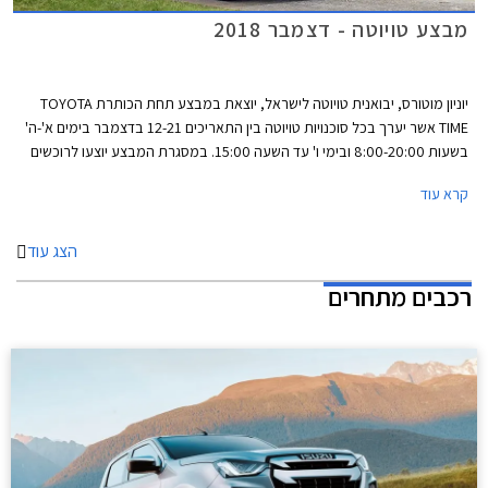
מבצע טויוטה - דצמבר 2018
יוניון מוטורס, יבואנית טויוטה לישראל, יוצאת במבצע תחת הכותרת TOYOTA
TIME אשר יערך בכל סוכנויות טויוטה בין התאריכים 12-21 בדצמבר בימים א'-ה'
בשעות 8:00-20:00 ובימי ו' עד השעה 15:00. במסגרת המבצע יוצעו לרוכשים
הנחות ממחיר המחירון, מסלולי מימון בריבית 1.95%, ועסקאות טרייד-אין.
קרא עוד
הצג עוד
רכבים מתחרים