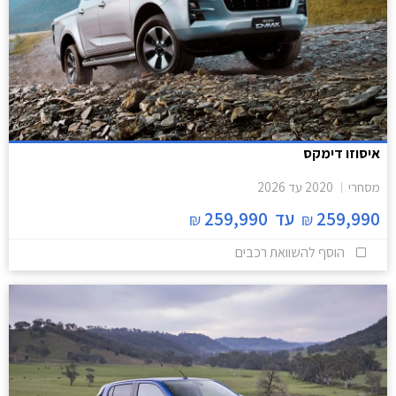
איסוזו דימקס
מסחרי
2020
עד
2026
259,990
עד
259,990
₪
₪
הוסף להשוואת רכבים