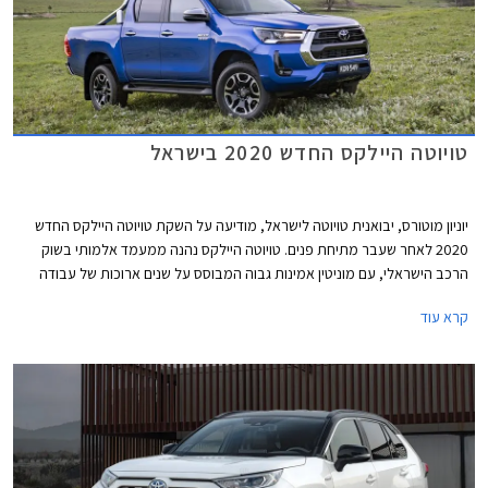
טויוטה היילקס החדש 2020 בישראל
יוניון מוטורס, יבואנית טויוטה לישראל, מודיעה על השקת טויוטה היילקס החדש
2020 לאחר שעבר מתיחת פנים. טויוטה היילקס נהנה ממעמד אלמותי בשוק
הרכב הישראלי, עם מוניטין אמינות גבוה המבוסס על שנים ארוכות של עבודה
קשה, וזוכה לביקוש רב כרכב משומש ולשמירת ערך מצוינת.
קרא עוד