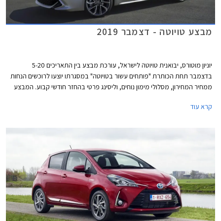
מבצע טויוטה - דצמבר 2019
יוניון מוטורס, יבואנית טויוטה לישראל, עורכת מבצע בין התאריכים 5-20
בדצמבר תחת הכותרת "פותחים עשור בטויוטה" במסגרתו יוצעו לרוכשים הנחות
ממחיר המחירון, מסלולי מימון נוחים, וליסינג פרטי בהחזר חודשי קבוע. המבצע
מתקיים בכל סוכנויות טויוטה ברחבי הארץ בין הימים א'-ה' בין השעות 8:00-
קרא עוד
20:00 ובימי ו' בין השעות 8:00-15:00.