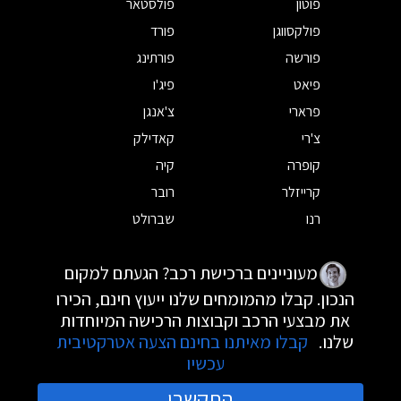
פוטון
פולסטאר
פולקסווגן
פורד
פורשה
פורתינג
פיאט
פיג'ו
פרארי
צ'אנגן
צ'רי
קאדילק
קופרה
קיה
קרייזלר
רובר
רנו
שברולט
מעוניינים ברכישת רכב? הגעתם למקום
הנכון. קבלו מהמומחים שלנו ייעוץ חינם, הכירו
את מבצעי הרכב וקבוצות הרכישה המיוחדות
שלנו.
קבלו מאיתנו בחינם הצעה אטרקטיבית
עכשיו
התקשרו