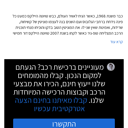
כבר משנת 1968, כאשר הגיח לאוויר העולם, כבש טויוטה היילקס כמעט כל
פינה נידחת ברחבי הגלובוס ועם השנים בנה לעצמו מוניטין של קשיחות,
שרידות, ואמינות שאין שני לו. את המוניטין הטוב בדקו והוכיחו מנחי תוכנית
הרכב המצליחה טופ-גיר כאשר לקחו בשנת 2007 טויוטה היילקס דור חמישי
והעבירו אותו מסכת התעללות קשה שכללה נסיעה במורד מדרגות גדולות,
קרא עוד
הטבעה במי ים למשך כמה שעות, התנגשות בעץ, שריפת הארגז ותא
הנוסעים, רמיסה על ידי קרוואן, ופגיעה על ידי כדור הריסה. לבסוף הניחו את
טויוטה היילקס החבוט על גג מבנה בגובה 73 מטרים שנועד להריסה וריסקו
את ההיילקס יחד עם המבנה בהריסה מבוקרת. כל העת, מכונאי הצוות היה
מעוניינים ברכישת רכב? הגעתם
רשאי להשתמש אך ורק בכלי עבודה בסיסיים ושמן WD40, ללא חלקי חילוף.
למקום הנכון. קבלו מהמומחים
לאחר כל שלב הצליח ההיילקס להתניע ולנסוע וכך הוכח לעיני מליוני צופים
המוניטין החזק של טויוטה היילקס. קל להבין מדוע אנו רואים את טויוטה
שלנו ייעוץ חינם, הכירו את מבצעי
היילקס במגוון שימושים נרחב: בצבאות, בארגוני טרור, בחקלאות, באתרי
הרכב וקבוצות הרכישה המיוחדות
בניה ועוד.
שלנו.
קבלו מאיתנו בחינם הצעה
אטרקטיבית עכשיו
התקשרו