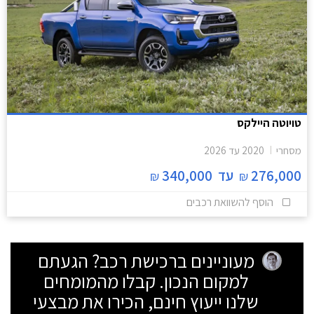
טויוטה היילקס
מסחרי
2020
עד
2026
276,000
עד
340,000
₪
₪
הוסף להשוואת רכבים
מעוניינים ברכישת רכב? הגעתם
למקום הנכון. קבלו מהמומחים
שלנו ייעוץ חינם, הכירו את מבצעי