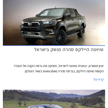
חודשים בעוד דגמים נוספים לא יסופקו ללקוחות עד לסוף השנה.
טויוטה היילקס סהרה מושק בישראל
יוניון מוטורס, יבואנית טויוטה לישראל, משיקה את גרסת הקצה של הטנדר
הקשוח טויוטה היילקס, בגרסת סהרה (Invincible בשאר העולם).
קרא עוד