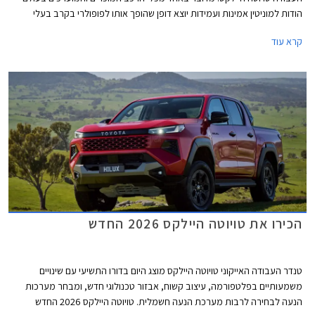
הודות למוניטין אמינות ועמידות יוצא דופן שהופך אותו לפופולרי בקרב בעלי
מקצוע וחובבי שטח. הדור החדש אמנם מבוסס על פלטפורמת סולם עדכנית אך
קרא עוד
מבטיח לשמור ולשפר על היכולות המוכחות בתוספת טכנולוגיה חדשה, בטיחות
מתקדמת, סביבת נהג משודרגת ונוחות גבוהה יותר בכביש ובשטח. הדגם מגיע
אלינו עם מנוע טורבו דיזל המשלב מערכת סיוע היברידית מתונה במחיר
התחלתי של 309,990 ₪.
הכירו את טויוטה היילקס 2026 החדש
טנדר העבודה האייקוני טויוטה היילקס מוצג היום בדורו התשיעי עם שינויים
משמעותיים בפלטפורמה, עיצוב קשוח, אבזור טכנולוגי חדש, ומבחר מערכות
הנעה לבחירה לרבות מערכת הנעה חשמלית. טויוטה היילקס 2026 החדש