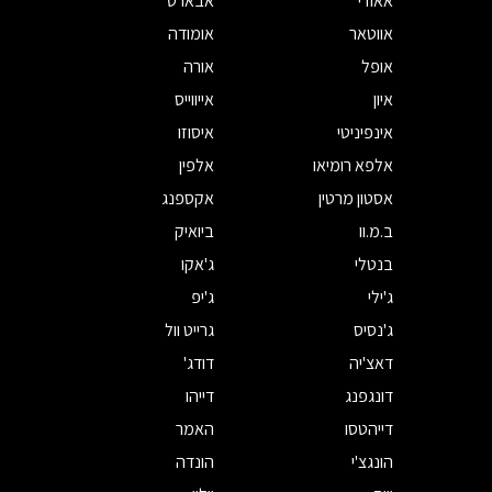
אאודי
אבארט
אווטאר
אומודה
אופל
אורה
איון
אייווייס
אינפיניטי
איסוזו
אלפא רומיאו
אלפין
אסטון מרטין
אקספנג
ב.מ.וו
ביואיק
בנטלי
ג'אקו
ג'ילי
ג'יפ
ג'נסיס
גרייט וול
דאצ'יה
דודג'
דונגפנג
דייהו
דייהטסו
האמר
הונגצ'י
הונדה