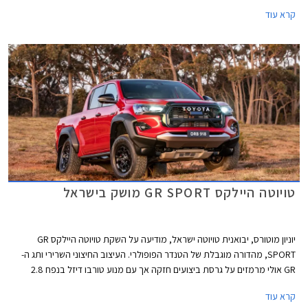
משתמש בפלטפורמת IMV II עם שלדת סולם קשיחה מבעבר ותושבות חדשות
קרא עוד
לטובת שיפור בתחומי נוחות הנסיעה והבטיחות. הדגם החדש צפוי להגיע לישראל
במהלך שנת 2026.
טויוטה היילקס GR SPORT מושק בישראל
יוניון מוטורס, יבואנית טויוטה ישראל, מודיעה על השקת טויוטה היילקס GR
SPORT, מהדורה מוגבלת של הטנדר הפופולרי. העיצוב החיצוני השרירי ותג ה-
GR אולי מרמזים על גרסת ביצועים חזקה אך עם מנוע טורבו דיזל בנפח 2.8
ליטרים עם הספק צנוע של 204 כ"ס לגרסה זו יתרונות רק בהתנהגות הכביש
קרא עוד
והשטח - זה מה שבאמת חשוב ברכב מסוג זה. המחיר החל מ- 370,000 ₪.