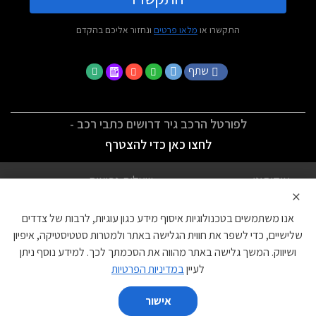
התקשרו או
מלאו פרטים
ונחזור אליכם בהקדם
שתף
לפורטל הרכב גיר דרושים כתבי רכב -
לחצו כאן כדי להצטרף
אודותינו
שאלות נפוצות
×
לתנאי השימוש
מדיניות פרטיות
אנו משתמשים בטכנולוגיות איסוף מידע כגון עוגיות, לרבות של צדדים
הצהרת נגישות
צור קשר
שלישיים, כדי לשפר את חווית הגלישה באתר ולמטרות סטטיסטיקה, איפיון
ושיווק. המשך גלישה באתר מהווה את הסכמתך לכך. למידע נוסף ניתן
עוגיות
לעיין
במדיניות הפרטיות
אישור
השווה