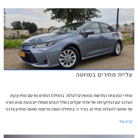
עליית מחירים בטויוטה
מחירי המכוניות החדשות ממשיכים לעלות. בתחילת החודש פורסם מחירון קיה
העדכני עם התייקרויות של אלפי שקלים בשלל דגמים פופולריים וכעת מגיע תורה
של טויוטה להעלות מחירים. נזכיר כי בתחילת השנה פרסמה טויוטה מחירון עדכני
עם התייקרויות של אלפי שקלים והעדכון הנוכחי מגיע 7 חודשים אחריו יחד עם
קרא עוד
הודעה של היצרנית על פיה עקב עיכובים בשרשרת האספקה חלו שינויים
בתכניות הייצור ביניהם הפחתת מכסות ייצור, מה שצפוי להאריך עוד יותר את
זמני ההמתנה לרכבים חדשים. שיווקה של טויוטה יאריס הופסק לפני מספר