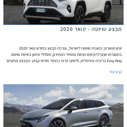
מבצע טויוטה - ינואר 2020
יוניון מוטורס, יבואנית טויוטה לישראל, עורכת מבצע בחודש ינואר 2020
במסגרתו יוצעו לרוכשים הנחות ממחיר המחירון, מסלולי מימון בשיטת טויוטה
Easy Way בריבית מינימלית, וליסינג פרטי בהחזר חודשי קבוע. המבצע מתקיים
בכל סוכנויות טויוטה ברחבי הארץ בימים א'-ה' בין השעות 8:00-20:00 ובימי ו'
קרא עוד
בין השעות 8:00-15:00.