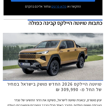
התקשרו או
מלאו פרטים
ונחזור אליכם בהקדם
כתבות
טויוטה היילקס קבינה כפולה
טויוטה היילקס 2026 החדש מושק בישראל במחיר
של החל מ- 309,990 ₪
יוניון מוטורס, יבואנית טויוטה לישראל, משיקה את הדור התשיעי של טנדר
העבודה טויוטה היילקס. מדובר באחד מכלי הרכב המוכרים והמוערכים בעולם