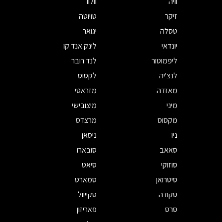
וויה
וולוו
זיקר
טויוטה
טסלה
יגואר
יונדאי
לינק אנד קו
ליפמוטור
לנד רובר
לנצ'יה
לקסוס
מאזדה
מזראטי
מיני
מיצובישי
מקסוס
מרצדס
ניו
ניסאן
סאאב
סובארו
סוזוקי
סיאט
סיטרואן
סמארט
סקודה
סקייוול
סרס
פאריזון