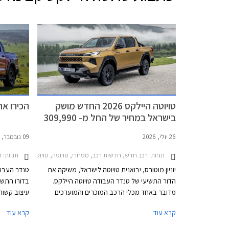
טויוטה היילקס 2026 החדש מושק
הכירו את טו
בישראל במחיר של החל מ- 309,990
₪
26 יולי, 2026
09 נובמבר, 2025
תגיות:
תגיות:
רכב חדש, חדשות רכב, מסחרי, טויוטה, טויוטה היילקס קבינה כפולה 2020-2026מ
ר
יוניון מוטורס, יבואנית טויוטה לישראל, משיקה את
טנדר העבודה
הדור התשיעי של טנדר העבודה טויוטה היילקס.
בדורו התשי
מדובר באחד מכלי הרכב המוכרים והמוערכים
עיצוב קשוח
בעולם הודות למוניטין אמינות ועמידות יוצא דופן
הנעה לבחי
קרא עוד
קרא עוד
שהופך אותו לפופולרי בקרב בעלי מקצוע וחובבי
שטח. הדור החדש אמנם מבוסס על פלטפורמת
IMV II