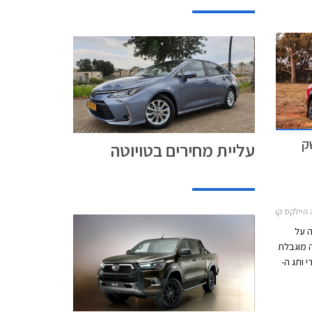
GR S מושק
עליית מחירים בטויוטה
ס קבינה כפולה 2020-2026
ה על
GR SPO, מהדורה מוגבלת
 ותג ה-
אך עם
 עם הספק צנוע
הגות הכביש