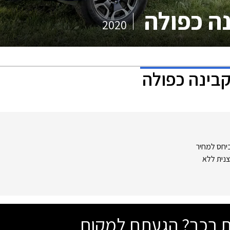
נה כפולה
2020
קבינה כפולה
יחס למחיר
צנית ללא
שת רכב? הגעתם למקום