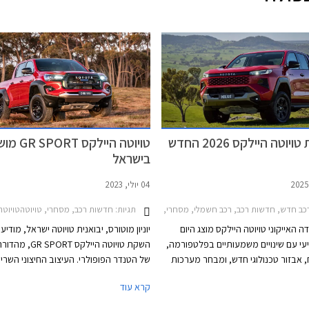
יוטה היילקס 2026 החדש
טויוטה היילקס PORT
בישראל
04 יולי, 2023
חירון רכב
תגיות:
כב חדש, חדשות רכב, רכב חשמלי, מסחרי, טויוטה, טויוטה היילקס קבינה כפולה 2020-2026רכב חשמלי
חדשות רכב, מסחרי, טויוטהטויוטה היילק
 האייקוני טויוטה היילקס מוצג היום
יוניון מוטורס, יבואנית טויוטה ישראל, מודיע
עי עם שינויים משמעותיים בפלטפורמה,
השקת טויוטה היילקס RT
, אבזור טכנולוגי חדש, ומבחר מערכות
של הטנדר הפופולרי. העיצוב החיצוני השרירי
רה לרבות מערכת הנעה חשמלית.
GR אולי מרמזים על גרסת ביצועים חזקה 
קרא עוד
טויוטה היילקס 2026 החדש משתמש בפלטפורמת
מנוע טורבו דיזל בנפח 2.8 ליטרים
 עם שלדת סולם קשיחה מבעבר ותושבות
של 204 כ"ס לגרסה זו יתרונות רק בהתנ