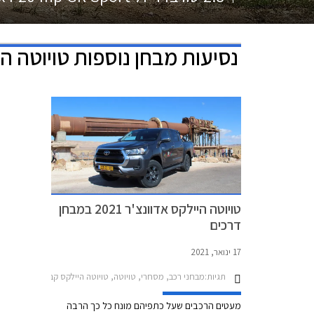
נסיעות מבחן נוספות
טויוטה ה
טויוטה היילקס אדוונצ'ר 2021 במבחן
דרכים
17 ינואר, 2021
תגיות:
מבחני רכב, מסחרי, טויוטה, טויוטה היילקס קבינה כפולה 2020-2026, טויוטה היילקס קבינה כפולה 2.8 טורבו דיזל 4x4 204hp אדוונצ'ר אוטומט 2020-0, מבחן דרכים טויוטה היילקס, מבחן דרכים טויוטה היילקס 2021, מבחן דרכים טויוטה היילקס 2.8 ליטר 2021מבחן דרכים טויוטה היילקס אדוונצ'ר 2021
מעטים הרכבים שעל כתפיהם מונח כל כך הרבה