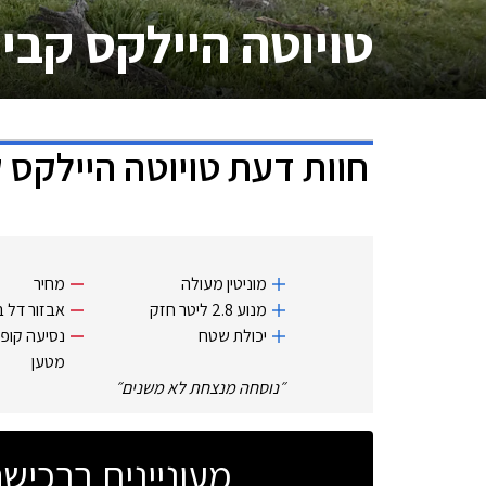
טויוטה היילקס קבי
חוות דעת
טויוטה היילקס 
מוניטין מעולה
מחיר
מנוע 2.8 ליטר חזק
אבזור דל ב
יכולת שטח
נסיעה קופ
מטען
״
נוסחה מנצחת לא משנים
״
מעוניינים ברכי