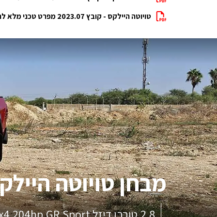
טויוטה היילקס - קובץ 2023.07 מפרט טכני מלא להורדה
מבחן
טויוטה היילק
2.8 טורבו דיזל 4x4 204hp GR Sport אוטומט