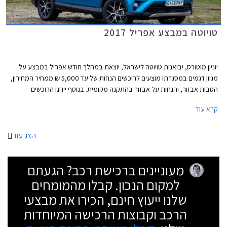
טויוטה במבצע אפריל 2017
יוניון מוטורס, יבואנית טויוטה לישראל, יוצאת במהלך חודש אפריל במבצע על
מגוון דגמים במסגרתו מוצעים לרוכשים הנחות של עד 5,000 ₪ ממחיר המחירון,
הטבות אבזור, והנחות על אבזור בהתקנה מקומית. בנוסף ייהנו הרוכשים
ממסלול מימון Toyota EasyWay בריבית שנתית של 1.95% (P+0.35%) על כל
קרא עוד
הדגמים המשתתפים במבצע.
הצג עוד
מעוניינים ברכישת רכב? הגעתם
למקום הנכון. קבלו מהמומחים
שלנו ייעוץ חינם, הכירו את מבצעי
הרכב וקבוצות הרכישה המיוחדות