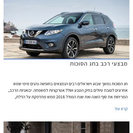
מבצעי רכב בחג הסוכות
חג הסוכות נמשך שבוע וישראלים רבים הנמצאים בחופשה נהנים מימי שמש
אחרונים לטובת טיולים בחיק הטבע ושלל אטרקציות למשפחה. יבואניות הרכב,
המריחות את סוף השנה ואת שנת המודל 2018 ממש מתדפקת על הדלת,
מרכזים מאמצים להגברת קצב המכירות. להלן מספר דוגמאות למבצעים
קרא עוד
המוצעים במהלך החג: