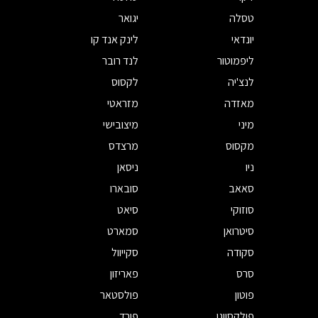
טסלה
יגואר
יונדאי
לינק אנד קו
ליפמוטור
לנד רובר
לנצ'יה
לקסוס
מאזדה
מזראטי
מיני
מיצובישי
מקסוס
מרצדס
ניו
ניסאן
סאאב
סובארו
סוזוקי
סיאט
סיטרואן
סמארט
סקודה
סקייוול
סרס
פאריזון
פוטון
פולסטאר
פולקסווגן
פורד