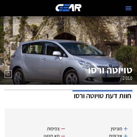
טויוטה ורסו
2010
חוות דעת
טויוטה ורסו
מוניטין
צפיפות
איכותית
תא מטען