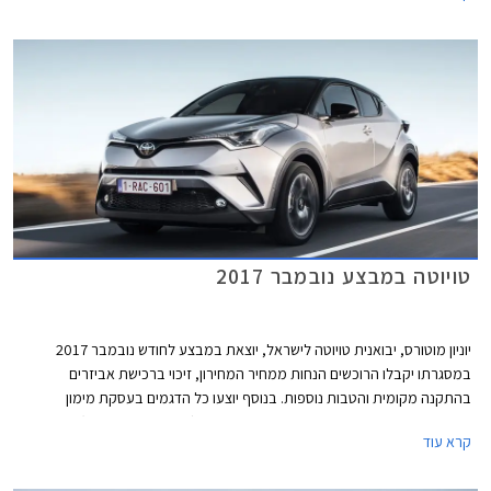
טויוטה במבצע נובמבר 2017
יוניון מוטורס, יבואנית טויוטה לישראל, יוצאת במבצע לחודש נובמבר 2017
במסגרתו יקבלו הרוכשים הנחות ממחיר המחירון, זיכוי ברכישת אביזרים
בהתקנה מקומית והטבות נוספות. בנוסף יוצעו כל הדגמים בעסקת מימון
TOYOTA EASY WAY בריבית שנתית של 1.95% (פריים פלוס 0.35%). המבצע
קרא עוד
תקף עד 30.11.2017.