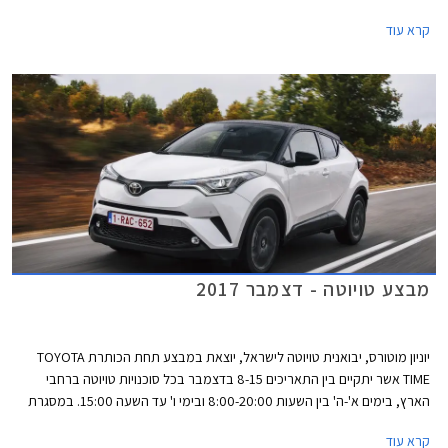
טרייד-אין.
קרא עוד
מבצע טויוטה - דצמבר 2017
יוניון מוטורס, יבואנית טויוטה לישראל, יוצאת במבצע תחת הכותרת TOYOTA
TIME אשר יתקיים בין התאריכים 8-15 בדצמבר בכל סוכנויות טויוטה ברחבי
הארץ, בימים א'-ה' בין השעות 8:00-20:00 ובימי ו' עד השעה 15:00. במסגרת
המבצע יוצעו לרוכשים הנחה ממחיר המחירון, מסלולי מימון בריבית שנתית של
קרא עוד
1.95%, וטרייד-אין.