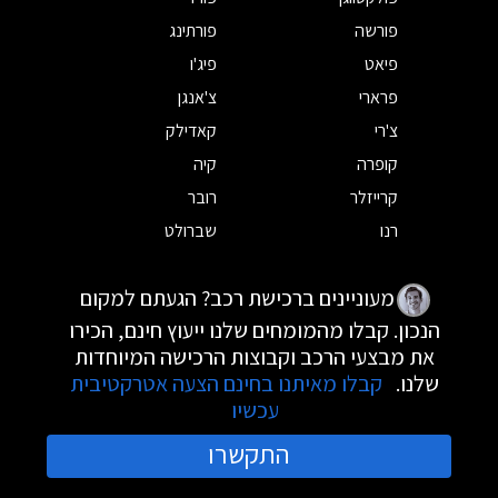
פורשה
פורתינג
פיאט
פיג'ו
פרארי
צ'אנגן
צ'רי
קאדילק
קופרה
קיה
קרייזלר
רובר
רנו
שברולט
מעוניינים ברכישת רכב? הגעתם למקום
הנכון. קבלו מהמומחים שלנו ייעוץ חינם, הכירו
את מבצעי הרכב וקבוצות הרכישה המיוחדות
שלנו.
קבלו מאיתנו בחינם הצעה אטרקטיבית
עכשיו
התקשרו