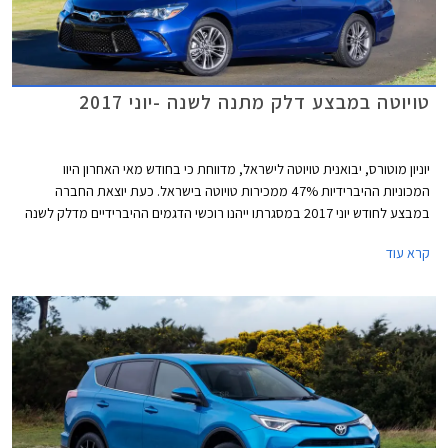
טויוטה במבצע דלק מתנה לשנה -יוני 2017
יוניון מוטורס, יבואנית טויוטה לישראל, מדווחת כי בחודש מאי האחרון היוו
המכוניות ההיברידיות 47% ממכירות טויוטה בישראל. כעת יוצאת החברה
במבצע לחודש יוני 2017 במסגרתו ייהנו רוכשי הדגמים ההיברידיים מדלק לשנה
במתנה, לא כולל טויוטה CH-R. ההטבה תינתן באמצעות כרטיסי תדלוק של רשת
קרא עוד
פז בשווי 4,000-5,000 ₪ בהתאם לדגם. בנוסף יוצעו לרוכשים הנחות ממחירי
המחירון ומימון בריבית שנתית של 2.05%. המבצע תקף עד 30.06.2017.