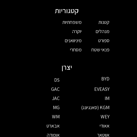
קטגוריות
קטנות
משפחתיות
מנהלים
יוקרה
ספורט
מיניוואנים
פנאי שטח
מסחרי
יצרן
BYD
DS
GAC
EVEASY
JAC
IM
KGM (סאנגיונג)
MG
WM
WEY
אאודי
אבארט
אווטאר
אומודה