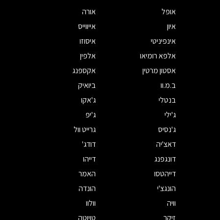
אופל
אורה
איון
אייווייס
אינפיניטי
איסוזו
אלפא רומיאו
אלפין
אסטון מרטין
אקספנג
ב.מ.וו
ביואיק
בנטלי
ג'אקו
ג'ילי
ג'יפ
ג'נסיס
גרייט וול
דאצ'יה
דודג'
דונגפנג
דייהו
דייהטסו
האמר
הונגצ'י
הונדה
וויה
וולוו
זיקר
טויוטה