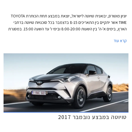
יוניון מוטורס, יבואנית טויוטה לישראל, יוצאת במבצע תחת הכותרת TOYOTA
TIME אשר יתקיים בין התאריכים 8-15 בדצמבר בכל סוכנויות טויוטה ברחבי
הארץ, בימים א'-ה' בין השעות 8:00-20:00 ובימי ו' עד השעה 15:00. במסגרת
המבצע יוצעו לרוכשים הנחה ממחיר המחירון, מסלולי מימון בריבית שנתית של
קרא עוד
1.95%, וטרייד-אין.
טויוטה במבצע נובמבר 2017