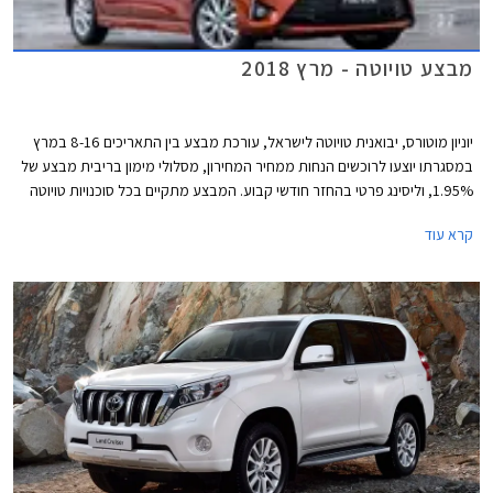
מבצע טויוטה - מרץ 2018
יוניון מוטורס, יבואנית טויוטה לישראל, עורכת מבצע בין התאריכים 8-16 במרץ
במסגרתו יוצעו לרוכשים הנחות ממחיר המחירון, מסלולי מימון בריבית מבצע של
1.95%, וליסינג פרטי בהחזר חודשי קבוע. המבצע מתקיים בכל סוכנויות טויוטה
ברחבי הארץ בימים א'-ה' בין השעות 8:00-20:00 ובימי ו' בין השעות 8:00-
קרא עוד
15:00.