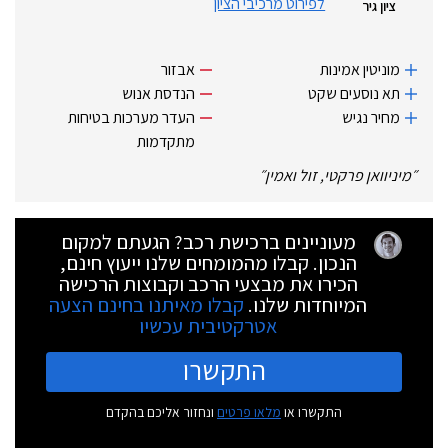
לפירוט מרכיבי הציון
ציון גיר
מוניטין אמינות
אבזור
תא נוסעים שקט
הנדסת אנוש
מחיר נגיש
העדר מערכות בטיחות
מתקדמות
״
מיניוואן פרקטי, זול ואמין
״
מעוניינים ברכישת רכב? הגעתם למקום
הנכון. קבלו מהמומחים שלנו ייעוץ חינם,
הכירו את מבצעי הרכב וקבוצות הרכישה
המיוחדות שלנו.
קבלו מאיתנו בחינם הצעה
אטרקטיבית עכשיו
התקשרו
התקשרו או
מלאו פרטים
ונחזור אליכם בהקדם