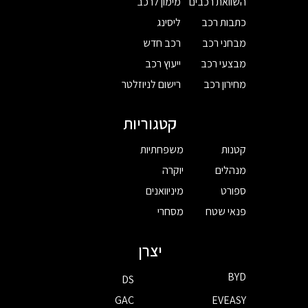
השוואת רכבים
מימון לרכב
כתבות רכב
ליסינג
מבחני רכב
רכב חדש
מבצעי רכב
ייעוץ רכב
מחירון רכב
רישום לניוזלטר
קטגוריות
קטנות
משפחתיות
מנהלים
יוקרה
ספורט
מיניוואנים
פנאי שטח
מסחרי
יצרן
BYD
DS
GAC
EVEASY