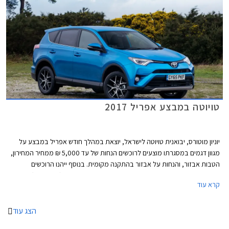
טויוטה במבצע אפריל 2017
יוניון מוטורס, יבואנית טויוטה לישראל, יוצאת במהלך חודש אפריל במבצע על
מגוון דגמים במסגרתו מוצעים לרוכשים הנחות של עד 5,000 ₪ ממחיר המחירון,
הטבות אבזור, והנחות על אבזור בהתקנה מקומית. בנוסף ייהנו הרוכשים
ממסלול מימון Toyota EasyWay בריבית שנתית של 1.95% (P+0.35%) על כל
קרא עוד
הדגמים המשתתפים במבצע.
הצג עוד