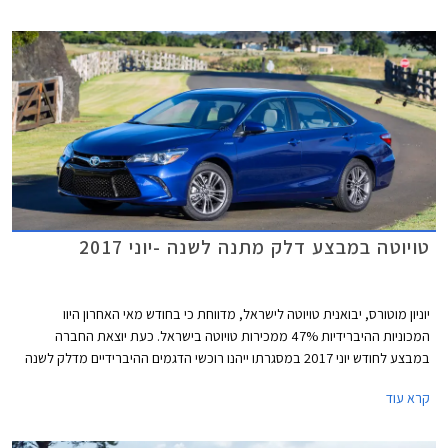
טויוטה במבצע דלק מתנה לשנה -יוני 2017
יוניון מוטורס, יבואנית טויוטה לישראל, מדווחת כי בחודש מאי האחרון היוו
המכוניות ההיברידיות 47% ממכירות טויוטה בישראל. כעת יוצאת החברה
במבצע לחודש יוני 2017 במסגרתו ייהנו רוכשי הדגמים ההיברידיים מדלק לשנה
במתנה, לא כולל טויוטה CH-R. ההטבה תינתן באמצעות כרטיסי תדלוק של רשת
קרא עוד
פז בשווי 4,000-5,000 ₪ בהתאם לדגם. בנוסף יוצעו לרוכשים הנחות ממחירי
המחירון ומימון בריבית שנתית של 2.05%. המבצע תקף עד 30.06.2017.