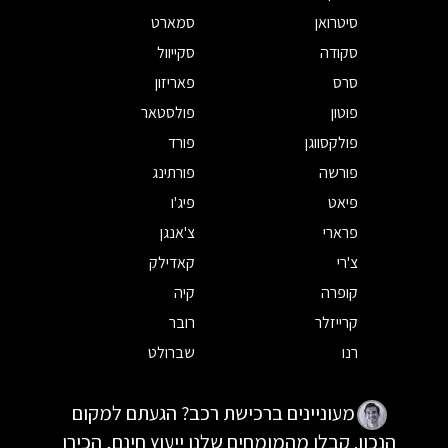
סיטרואן
סמארט
סקודה
סקייוול
סרס
פאריזון
פוטון
פולסטאר
פולקסווגן
פורד
פורשה
פורתינג
פיאט
פיג'ו
פרארי
צ'אנגן
צ'רי
קאדילק
קופרה
קיה
קרייזלר
רובר
רנו
שברולט
מעוניינים ברכישת רכב? הגעתם למקום
הנכון. קבלו מהמומחים שלנו ייעוץ חינם, הכירו