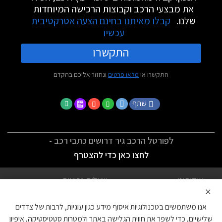
את מבצעי הרכב וקבוצות הרכישה המיוחדות
שלנו.
קבלו מאיתנו בחינם הצעה אטרקטיבית
עכשיו
התקשרו
התקשרו או
מלאו פרטים
ונחזור אליכם בהקדם
שתף
לפורטל הרכב גיר דרושים כתבי רכב -
לחצו כאן כדי להצטרף
אודותינו
שאלות נפוצות
×
לתנאי השימוש
מדיניות פרטיות
אנו משתמשים בטכנולוגיות איסוף מידע כגון עוגיות, לרבות של צדדים
הצהרת נגישות
צור קשר
שלישיים, כדי לשפר את חווית הגלישה באתר ולמטרות סטטיסטיקה, איפיון