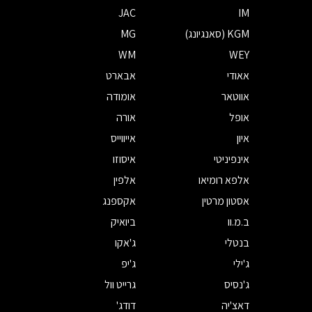
JAC
IM
KGM (סאנגיונג)
MG
WM
WEY
אאודי
אבארט
אווטאר
אומודה
אופל
אורה
איון
אייווייס
אינפיניטי
איסוזו
אלפא רומיאו
אלפין
אסטון מרטין
אקספנג
ב.מ.וו
ביואיק
בנטלי
ג'אקו
ג'ילי
ג'יפ
ג'נסיס
גרייט וול
דאצ'יה
דודג'