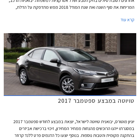
אחרונים לטובת טיולים בחיק הטבע ושלל אטרקציות למשפחה. יבואניות הרכב,
המריחות את סוף השנה ואת שנת המודל 2018 ממש מתדפקת על הדלת,
מרכזים מאמצים להגברת קצב המכירות. להלן מספר דוגמאות למבצעים
קרא עוד
המוצעים במהלך החג:
טויוטה במבצע ספטמבר 2017
יוניון מוטורס, יבואנית טויוטה לישראל, יוצאת במבצע לחודש ספטמבר 2017
במסגרתו ייהנו הרוכשים מהנחות ממחיר המחירון, זיכוי ברכישת אביזרים
בהתקנה מקומית והטבות נוספות. בנוסף יוצעו כל הדגמים פרט ללנד קרוזר