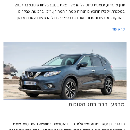
יוניון מוטורס, יבואנית טויוטה לישראל, יוצאת במבצע לחודש נובמבר 2017
במסגרתו יקבלו הרוכשים הנחות ממחיר המחירון, זיכוי ברכישת אביזרים
בהתקנה מקומית והטבות נוספות. בנוסף יוצעו כל הדגמים בעסקת מימון
TOYOTA EASY WAY בריבית שנתית של 1.95% (פריים פלוס 0.35%). המבצע
קרא עוד
תקף עד 30.11.2017.
מבצעי רכב בחג הסוכות
חג הסוכות נמשך שבוע וישראלים רבים הנמצאים בחופשה נהנים מימי שמש