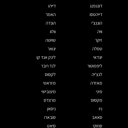
דונגפנג
דייהו
דייהטסו
האמר
הונגצ'י
הונדה
וויה
וולוו
זיקר
טויוטה
טסלה
יגואר
יונדאי
לינק אנד קו
ליפמוטור
לנד רובר
לנצ'יה
לקסוס
מאזדה
מזראטי
מיני
מיצובישי
מקסוס
מרצדס
ניו
ניסאן
סאאב
סובארו
סוזוקי
סיאט