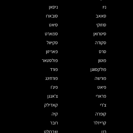
ניו
ניסאן
סאאב
סובארו
סוזוקי
סיאט
סיטרואן
סמארט
סקודה
סקייוול
סרס
פאריזון
פוטון
פולסטאר
פולקסווגן
פורד
פורשה
פורתינג
פיאט
פיג'ו
פרארי
צ'אנגן
צ'רי
קאדילק
קופרה
קיה
קרייזלר
רובר
רנו
שברולט