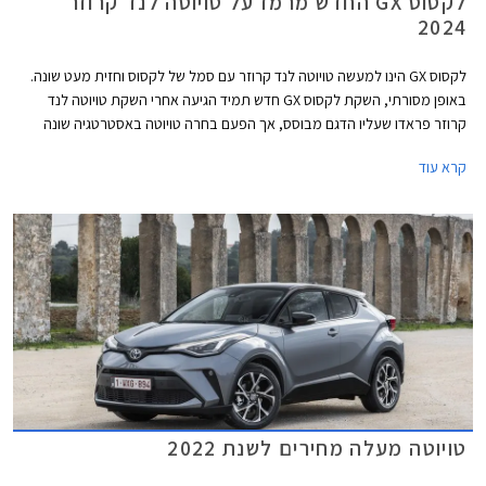
לקסוס GX החדש מרמז על טויוטה לנד קרוזר
2024
לקסוס GX הינו למעשה טויוטה לנד קרוזר עם סמל של לקסוס וחזית מעט שונה.
באופן מסורתי, השקת לקסוס GX חדש תמיד הגיעה אחרי השקת טויוטה לנד
קרוזר פראדו שעליו הדגם מבוסס, אך הפעם בחרה טויוטה באסטרטגיה שונה
ומציגה קודם את הגרסה של לקסוס אשר מרמזת על טויוטה לנד קרוזר פראדו
קרא עוד
2024. הדור היוצא של לקסוס GX שהוצג עוד בשנת 2009 ועבר מספר מתיחות
פנים אינו מגיע לישראל בייבוא סדיר, ככל הנראה עקב מחיר יקר משמעותית
ביחס לאחיו העממי שלא שונה מהותית, אך את הדור החדש אולי דווקא נזכה
לראות בארץ.
טויוטה מעלה מחירים לשנת 2022