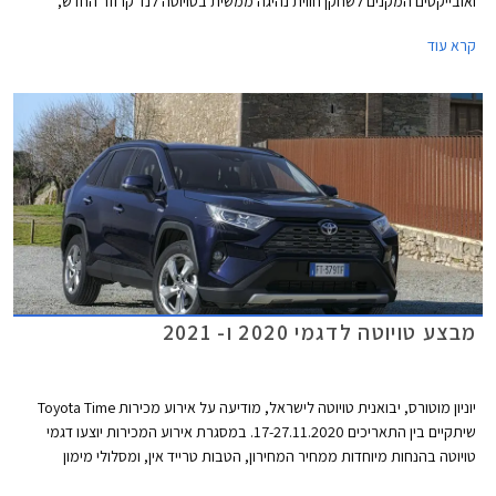
ואובייקטים המקנים לשחקן חווית נהיגה ממשית בטויוטה לנד קרוזר החדש,
בתנאי דרך שונים עם נופים מגוונים ואקזוטיים.
קרא עוד
מבצע טויוטה לדגמי 2020 ו- 2021
יוניון מוטורס, יבואנית טויוטה לישראל, מודיעה על אירוע מכירות Toyota Time
שיתקיים בין התאריכים 17-27.11.2020. במסגרת אירוע המכירות יוצעו דגמי
טויוטה בהנחות מיוחדות ממחיר המחירון, הטבות טרייד אין, ומסלולי מימון
אטרקטיביים. במהלך ימי המבצע יורחבו שעות הפעילות של סוכנויות טויוטה