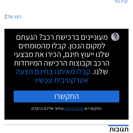
קרא עוד
ברחבי הארץ ואולמות התצוגה יהיו פתוחים בין השעות 8:00-20:00 בימי חול,
ובין השעות 8:00-15:00 בימי שישי. ניתן לבצע הזמנה אונליין באתר האינטרנט
של טויוטה ולשריין רכב באמצעות תשלום מקדמה בסך 2,000 ₪.
הצג עוד
מעוניינים ברכישת רכב? הגעתם
למקום הנכון. קבלו מהמומחים
שלנו ייעוץ חינם, הכירו את מבצעי
הרכב וקבוצות הרכישה המיוחדות
שלנו.
קבלו מאיתנו בחינם הצעה
אטרקטיבית עכשיו
התקשרו
התקשרו או
מלאו פרטים
ונחזור אליכם בהקדם
תגובות