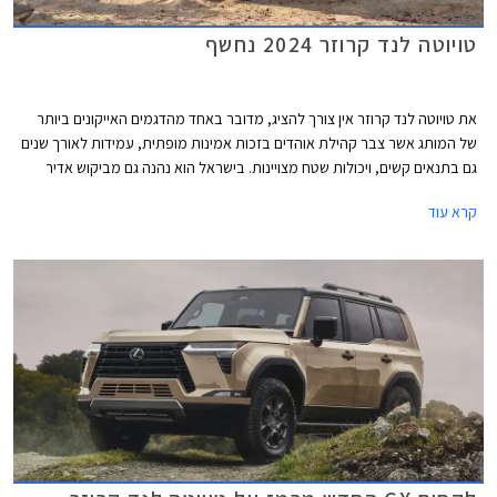
טויוטה לנד קרוזר 2024 נחשף
את טויוטה לנד קרוזר אין צורך להציג, מדובר באחד מהדגמים האייקונים ביותר
של המותג אשר צבר קהילת אוהדים בזכות אמינות מופתית, עמידות לאורך שנים
גם בתנאים קשים, ויכולות שטח מצויינות. בישראל הוא נהנה גם מביקוש אדיר
בשוק המשומשות ולכן גם משמירת ערך מצוינת. לראיה, הדור היוצא הושק עוד
קרא עוד
בשנת 2010 - דגם ותיק ומיושן במושגי רכב, אך מציג נתוני מכירות מפתיעים
למרות מחירו היקר.