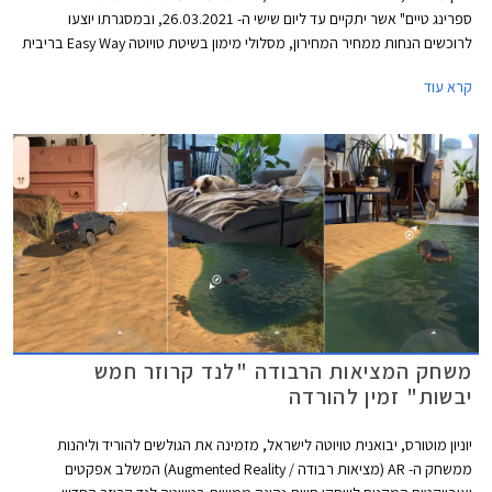
ספרינג טיים" אשר יתקיים עד ליום שישי ה- 26.03.2021, ובמסגרתו יוצעו
לרוכשים הנחות ממחיר המחירון, מסלולי מימון בשיטת טויוטה Easy Way בריבית
מינימלית, וליסינג פרטי בהחזר חודשי קבוע. המבצע מתקיים בכל 32 סוכנויות
קרא עוד
טויוטה ברחבי הארץ בין הימים א'-ה' בין השעות 8:00-18:00 ובימי ו' בין השעות
8:00-15:00, וגם ברכישות רכב אונליין באתר טויוטה ישראל.
משחק המציאות הרבודה "לנד קרוזר חמש
יבשות" זמין להורדה
יוניון מוטורס, יבואנית טויוטה לישראל, מזמינה את הגולשים להוריד וליהנות
ממשחק ה- AR (מציאות רבודה / Augmented Reality) המשלב אפקטים