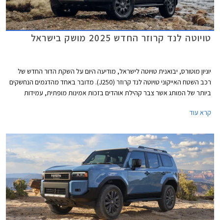
טויוטה לנד קרוזר החדש 2025 מושק בישראל
יוניון מוטורס, יבואנית טויוטה לישראל, מודיעה היום על השקת הדור החדש של
רכב השטח האייקוני טויוטה לנד קרוזר (J250). מדובר באחד מהדגמים הנחשקים
ביותר של המותג אשר צבר קהילת אוהדים בזכות אמינות מופתית, עמידות
לאורך שנים גם בתנאים קשים, ויכולות שטח מצויינות. הדור הקודם הושק עוד
קרא עוד
בשנת 2010 כך שהשקת הדור החדש הינה ללא ספק חגיגה עבור חובבי לנד
קרוזר.