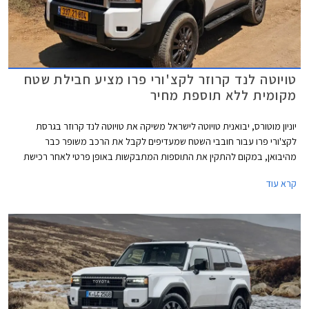
טויוטה לנד קרוזר לקצ'ורי פרו מציע חבילת שטח
מקומית ללא תוספת מחיר
יוניון מוטורס, יבואנית טויוטה לישראל משיקה את טויוטה לנד קרוזר בגרסת
לקצ'ורי פרו עבור חובבי השטח שמעדיפים לקבל את הרכב משופר כבר
מהיבואן, במקום להתקין את התוספות המתבקשות באופן פרטי לאחר רכישת
הרכב. גרסת לקצ'ורי פרו החדשה מחליפה את גרסת לקצ'ורי אשר שווקה עד כה
קרא עוד
וכוללת חבילת אבזור שטח בהתקנה מקומית בשווי 35,000 ₪, ללא תוספת
מחיר.