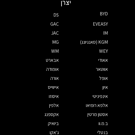
יצרן
BYD
DS
GAC
EVEASY
JAC
IM
KGM (סאנגיונג)
MG
WM
WEY
אאודי
אבארט
אווטאר
אומודה
אופל
אורה
איון
אייווייס
אינפיניטי
איסוזו
אלפא רומיאו
אלפין
אסטון מרטין
אקספנג
ב.מ.וו
ביואיק
בנטלי
ג'אקו