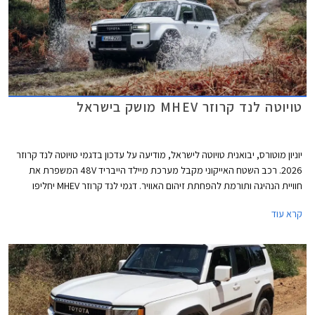
טויוטה לנד קרוזר MHEV מושק בישראל
יוניון מוטורס, יבואנית טויוטה לישראל, מודיעה על עדכון בדגמי טויוטה לנד קרוזר
2026. רכב השטח האייקוני מקבל מערכת מיילד הייבריד 48V המשפרת את
חוויית הנהיגה ותורמת להפחתת זיהום האוויר. דגמי לנד קרוזר MHEV יחליפו
בהדרגה את דגמי הדיזל המשווקים כיום, תחילה ברמות האבזור הבכירות
קרא עוד
Sahara Sky ו- Limited Sky אשר נותרו ללא שינוי, ובהמשך ביתר רמות האבזור.
המחיר התייקר ב- 5,000 ₪ ביחס לדגמי הדיזל המוחלפים.