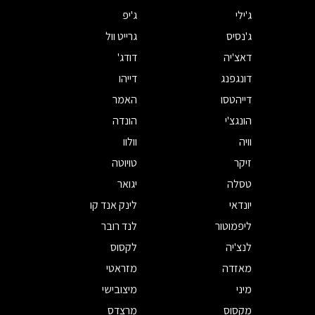
ג'ילי
ג'יפ
ג'נסיס
גרייט וול
דאצ'יה
דודג'
דונגפנג
דייהו
דייהטסו
האמר
הונגצ'י
הונדה
וויה
וולוו
זיקר
טויוטה
טסלה
יגואר
יונדאי
לינק אנד קו
ליפמוטור
לנד רובר
לנצ'יה
לקסוס
מאזדה
מזראטי
מיני
מיצובישי
מקסוס
מרצדס