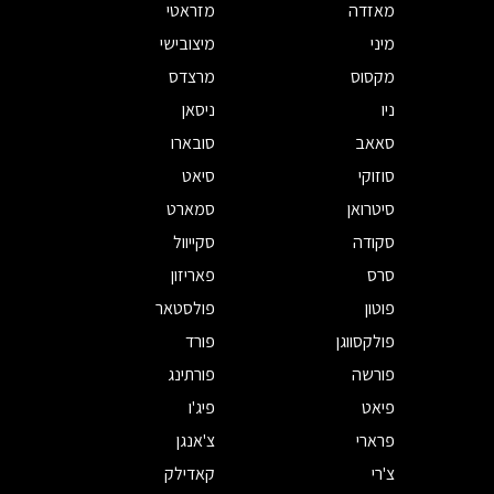
מאזדה
מזראטי
מיני
מיצובישי
מקסוס
מרצדס
ניו
ניסאן
סאאב
סובארו
סוזוקי
סיאט
סיטרואן
סמארט
סקודה
סקייוול
סרס
פאריזון
פוטון
פולסטאר
פולקסווגן
פורד
פורשה
פורתינג
פיאט
פיג'ו
פרארי
צ'אנגן
צ'רי
קאדילק