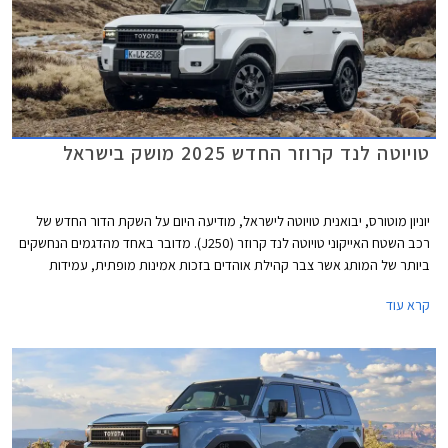
טויוטה לנד קרוזר החדש 2025 מושק בישראל
יוניון מוטורס, יבואנית טויוטה לישראל, מודיעה היום על השקת הדור החדש של
רכב השטח האייקוני טויוטה לנד קרוזר (J250). מדובר באחד מהדגמים הנחשקים
ביותר של המותג אשר צבר קהילת אוהדים בזכות אמינות מופתית, עמידות
לאורך שנים גם בתנאים קשים, ויכולות שטח מצויינות. הדור הקודם הושק עוד
קרא עוד
בשנת 2010 כך שהשקת הדור החדש הינה ללא ספק חגיגה עבור חובבי לנד
קרוזר.