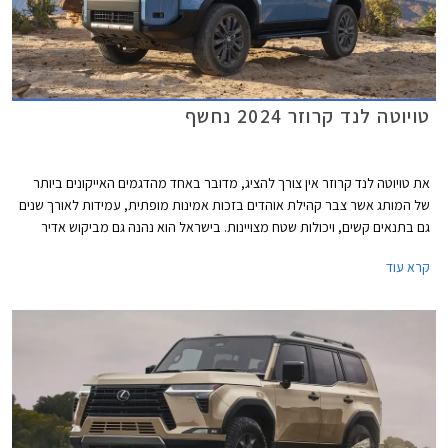
טויוטה לנד קרוזר 2024 נחשף
את טויוטה לנד קרוזר אין צורך להציג, מדובר באחד מהדגמים האייקונים ביותר
של המותג אשר צבר קהילת אוהדים בזכות אמינות מופתית, עמידות לאורך שנים
גם בתנאים קשים, ויכולות שטח מצויינות. בישראל הוא נהנה גם מביקוש אדיר
בשוק המשומשות ולכן גם משמירת ערך מצוינת. לראיה, הדור היוצא הושק עוד
קרא עוד
בשנת 2010 - דגם ותיק ומיושן במושגי רכב, אך מציג נתוני מכירות מפתיעים
למרות מחירו היקר.