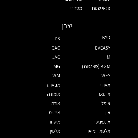
פנאי שטח
מסחרי
יצרן
BYD
DS
GAC
EVEASY
JAC
IM
KGM (סאנגיונג)
MG
WM
WEY
אאודי
אבארט
אווטאר
אומודה
אופל
אורה
איון
אייווייס
אינפיניטי
איסוזו
אלפא רומיאו
אלפין