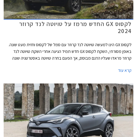
לקסוס GX החדש מרמז על טויוטה לנד קרוזר
2024
לקסוס GX הינו למעשה טויוטה לנד קרוזר עם סמל של לקסוס וחזית מעט שונה.
באופן מסורתי, השקת לקסוס GX חדש תמיד הגיעה אחרי השקת טויוטה לנד
קרוזר פראדו שעליו הדגם מבוסס, אך הפעם בחרה טויוטה באסטרטגיה שונה
ומציגה קודם את הגרסה של לקסוס אשר מרמזת על טויוטה לנד קרוזר פראדו
קרא עוד
2024. הדור היוצא של לקסוס GX שהוצג עוד בשנת 2009 ועבר מספר מתיחות
פנים אינו מגיע לישראל בייבוא סדיר, ככל הנראה עקב מחיר יקר משמעותית
ביחס לאחיו העממי שלא שונה מהותית, אך את הדור החדש אולי דווקא נזכה
לראות בארץ.