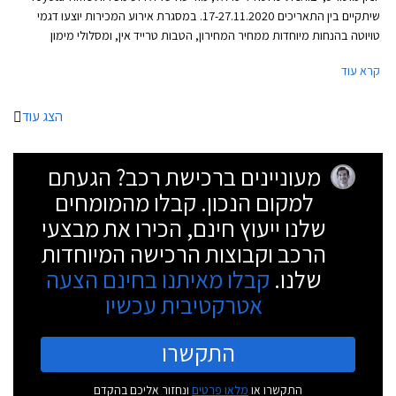
שיתקיים בין התאריכים 17-27.11.2020. במסגרת אירוע המכירות יוצעו דגמי
טויוטה בהנחות מיוחדות ממחיר המחירון, הטבות טרייד אין, ומסלולי מימון
אטרקטיביים. במהלך ימי המבצע יורחבו שעות הפעילות של סוכנויות טויוטה
קרא עוד
ברחבי הארץ ואולמות התצוגה יהיו פתוחים בין השעות 8:00-20:00 בימי חול,
ובין השעות 8:00-15:00 בימי שישי. ניתן לבצע הזמנה אונליין באתר האינטרנט
של טויוטה ולשריין רכב באמצעות תשלום מקדמה בסך 2,000 ₪.
הצג עוד
מעוניינים ברכישת רכב? הגעתם
למקום הנכון. קבלו מהמומחים
שלנו ייעוץ חינם, הכירו את מבצעי
הרכב וקבוצות הרכישה המיוחדות
שלנו.
קבלו מאיתנו בחינם הצעה
אטרקטיבית עכשיו
התקשרו
התקשרו או
מלאו פרטים
ונחזור אליכם בהקדם