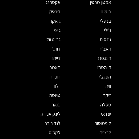
אסטון מרטין
אקספנג
ב.מ.וו
ביואיק
בנטלי
ג'אקו
ג'ילי
ג'יפ
ג'נסיס
גרייט וול
דאצ'יה
דודג'
דונגפנג
דייהו
דייהטסו
האמר
הונגצ'י
הונדה
וויה
וולוו
זיקר
טויוטה
טסלה
יגואר
יונדאי
לינק אנד קו
ליפמוטור
לנד רובר
לנצ'יה
לקסוס