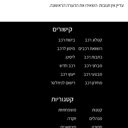
עדיין אין תגובות. השאירו את ההערה הראשונה.
קישורים
קטלוג רכב
ביטוח רכב
השוואת רכבים
מימון לרכב
כתבות רכב
ליסינג
מבחני רכב
רכב חדש
מבצעי רכב
ייעוץ רכב
מחירון רכב
רישום לניוזלטר
קטגוריות
קטנות
משפחתיות
מנהלים
יוקרה
ספורט
מיניוואנים