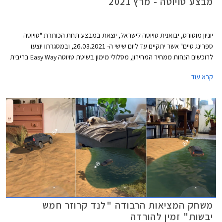
מבצע טויוטה - מרץ 2021
יוניון מוטורס, יבואנית טויוטה לישראל, יוצאת במבצע תחת הכותרת "טויוטה
ספרינג טיים" אשר יתקיים עד ליום שישי ה- 26.03.2021, ובמסגרתו יוצעו
לרוכשים הנחות ממחיר המחירון, מסלולי מימון בשיטת טויוטה Easy Way בריבית
מינימלית, וליסינג פרטי בהחזר חודשי קבוע. המבצע מתקיים בכל 32 סוכנויות
קרא עוד
טויוטה ברחבי הארץ בין הימים א'-ה' בין השעות 8:00-18:00 ובימי ו' בין השעות
8:00-15:00, וגם ברכישות רכב אונליין באתר טויוטה ישראל.
משחק המציאות הרבודה "לנד קרוזר חמש
יבשות" זמין להורדה