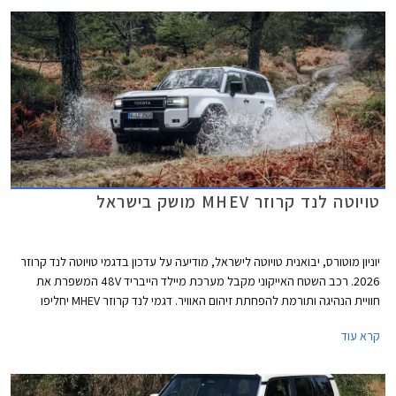
טויוטה לנד קרוזר MHEV מושק בישראל
יוניון מוטורס, יבואנית טויוטה לישראל, מודיעה על עדכון בדגמי טויוטה לנד קרוזר
2026. רכב השטח האייקוני מקבל מערכת מיילד הייבריד 48V המשפרת את
חוויית הנהיגה ותורמת להפחתת זיהום האוויר. דגמי לנד קרוזר MHEV יחליפו
בהדרגה את דגמי הדיזל המשווקים כיום, תחילה ברמות האבזור הבכירות
קרא עוד
Sahara Sky ו- Limited Sky אשר נותרו ללא שינוי, ובהמשך ביתר רמות האבזור.
המחיר התייקר ב- 5,000 ₪ ביחס לדגמי הדיזל המוחלפים.