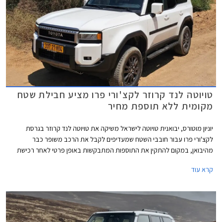
טויוטה לנד קרוזר לקצ'ורי פרו מציע חבילת שטח
מקומית ללא תוספת מחיר
יוניון מוטורס, יבואנית טויוטה לישראל משיקה את טויוטה לנד קרוזר בגרסת
לקצ'ורי פרו עבור חובבי השטח שמעדיפים לקבל את הרכב משופר כבר
מהיבואן, במקום להתקין את התוספות המתבקשות באופן פרטי לאחר רכישת
הרכב. גרסת לקצ'ורי פרו החדשה מחליפה את גרסת לקצ'ורי אשר שווקה עד כה
קרא עוד
וכוללת חבילת אבזור שטח בהתקנה מקומית בשווי 35,000 ₪, ללא תוספת
מחיר.