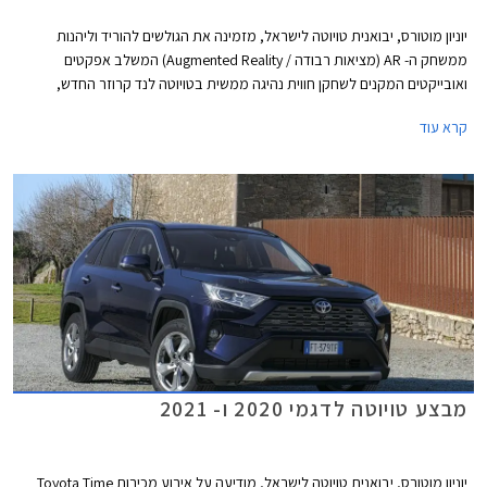
יוניון מוטורס, יבואנית טויוטה לישראל, מזמינה את הגולשים להוריד וליהנות
ממשחק ה- AR (מציאות רבודה / Augmented Reality) המשלב אפקטים
ואובייקטים המקנים לשחקן חווית נהיגה ממשית בטויוטה לנד קרוזר החדש,
בתנאי דרך שונים עם נופים מגוונים ואקזוטיים.
קרא עוד
מבצע טויוטה לדגמי 2020 ו- 2021
יוניון מוטורס, יבואנית טויוטה לישראל, מודיעה על אירוע מכירות Toyota Time