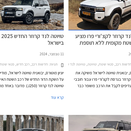
נד קרוזר לקצ'ורי פרו מציע
טויו
טח מקומית ללא תוספת
בישראל
11 נובמבר, 2024
דשות רכב, פנאי שטח, טויוטה, טויוטה לנד קרוזר ארוך 2024-2026מחירון רכב
תגיות:
חדשות רכב, רכב חדש, פנאי שטח, טויוטה, טויוטה לנד קר
רס, יבואנית טויוטה לישראל משיקה את
יוניון מוטורס, יבואנית טויוטה לישראל, מודי
קרוזר בגרסת לקצ'ורי פרו עבור חובבי
על השקת הדור החדש של רכב השטח האייק
יפים לקבל את הרכב משופר כבר
טויוטה לנד קרוזר (J250). מדובר ב
במקום להתקין את התוספות המתבקשות
הנחשקים ביותר של המותג אשר צבר קהילת
קרא עוד
 לאחר רכישת הרכב. גרסת לקצ'ורי פרו
בזכות אמינות מופתית, עמידות לאורך שנים
פה את גרסת לקצ'ורי אשר שווקה עד
בתנאים קשים, ויכולות שטח מצויינות. הדור
 חבילת אבזור שטח בהתקנה מקומית
הושק עוד בשנת 2010 כך שהשקת ה
ללא ספק חגיגה עבור חובבי לנד קרוזר.