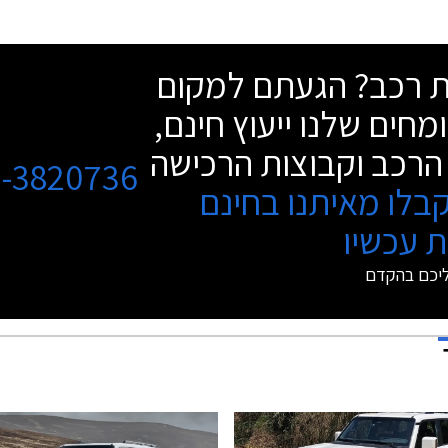
שת רכב? הגעתם למקום
מחים שלנו ייעוץ חינם,
הרכב וקבוצות הרכישה
3-3820736
בלו מאיתנו בחינם
 עכשיו
ליכם בהקדם