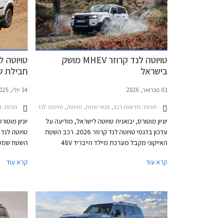
טויוטה לנד קרוזר MHEV מושק
טויוטה ל
בישראל
חבילת ש
מחיר
01 פברואר, 2026
14 יולי, 2025
תגיות:
חדשות רכב, פנאי שטח, טויוטה, טויוטה לנד קרוזר ארוך 2024-2026מחירון רכב
תגיות:
ח
יוניון מוטורס, יבואנית טויוטה לישראל, מודיעה על
יוניון מוטו
עדכון בדגמי טויוטה לנד קרוזר 2026. רכב השטח
טויוטה לנד 
האייקוני מקבל מערכת מיילד הייבריד 48V
השטח שמעד
המשפרת את חוויית הנהיגה ותורמת להפחתת זיהום
מהיבואן, 
קרא עוד
קרא עוד
האוויר. דגמי לנד קרוזר MHEV יחליפו בהדרגה את
באופן פרטי
דגמי הדיזל המשווקים כיום, תחילה ברמות האבזור
החדשה מחלי
הבכירות Sahara Sky ו- Limited Sky אשר נותרו
כה וכוללת
ללא שינוי, ובהמשך ביתר רמות האבזור. המחיר
בשווי 35,000 ₪, ללא תוספת מחיר.
התייקר ב- 5,000 ₪ ביחס לדגמי הדיזל המוחלפים.