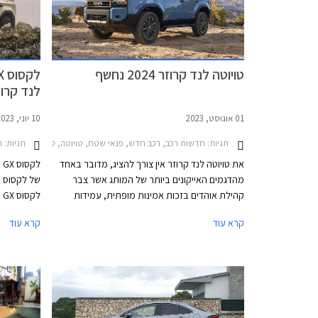
טויוטה לנד קרוזר 2024 נחשף
לנד קרוזר 4
01 אוגוסט, 2023
10 יוני, 2023
תגיות:
תגיות:
חדשות רכב, רכב חדש, פנאי שטח, טויוטה, טויוטה לנד קרוזר ארוך 2020-2024, טויוטה לנד קרוזר קצר 2020-2024טויוטה לנד קרוזר א
ח
את טויוטה לנד קרוזר אין צורך להציג, מדובר באחד
ל
מהדגמים האייקונים ביותר של המותג אשר צבר
של לקסוס ו
קהילת אוהדים בזכות אמינות מופתית, עמידות
ל
לאורך שנים גם בתנאים קשים, ויכולות שטח מצויינות.
קרוזר פראד
קרא עוד
קרא עוד
בישראל הוא נהנה גם מביקוש אדיר בשוק
טויוטה באס
המשומשות ולכן גם משמירת ערך מצוינת. לראיה,
של לקסוס א
הדור היוצא הושק עוד בשנת 2010 - דגם ותיק ומיושן
במושגי רכב, אך מציג נתוני מכירות מפתיעים למרות
2009 
מחירו היקר.
בייבוא סדי
ביחס לאחיו