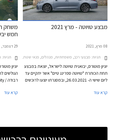
החדש אולי 
מבצע טויוטה - מרץ 2021
משחק המ
חמש יבש
08 מרץ, 2021
29 דצמבר, 2020
תגיות:
תגיות:
מבצעי רכב, משפחתיות, מנהלים, פנאי שטח, טויוטה, טויוטה לנד קרוזר קצר 2020-2024, טויוטה לנד קרוזר ארוך 2018-2020, טויוטה C-HR 2019-2023, טויוטה קאמרי 
ח
יוניון מוטורס, יבואנית טויוטה לישראל, יוצאת במבצע
יוניון מוטו
תחת הכותרת "טויוטה ספרינג טיים" אשר יתקיים עד
ליום שישי ה- 26.03.2021, ובמסגרתו יוצעו לרוכשים
הנחות ממחיר המחירון, מסלולי מימון בשיטת טויוטה
ואובייקטים
קרא עוד
קרא עוד
Easy Way בריבית מינימלית, וליסינג פרטי בהחזר
בטויוטה לנ
חודשי קבוע. המבצע מתקיים בכל 32 סוכנויות
נופים מגווני
טויוטה ברחבי הארץ בין הימים א'-ה' בין השעות
8:00-18:00 ובימי ו' בין השעות 8:00-15:00, וגם
ברכישות רכב אונליין באתר טויוטה ישראל.
מעוניינים ברכי