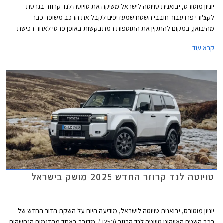
יוניון מוטורס, יבואנית טויוטה לישראל משיקה את טויוטה לנד קרוזר בגרסת
לקצ'ורי פרו עבור חובבי השטח שמעדיפים לקבל את הרכב משופר כבר
מהיבואן, במקום להתקין את התוספות המתבקשות באופן פרטי לאחר רכישת
הרכב. גרסת לקצ'ורי פרו החדשה מחליפה את גרסת לקצ'ורי אשר שווקה עד כה
קרא עוד
וכוללת חבילת אבזור שטח בהתקנה מקומית בשווי 35,000 ₪, ללא תוספת
מחיר.
טויוטה לנד קרוזר החדש 2025 מושק בישראל
יוניון מוטורס, יבואנית טויוטה לישראל, מודיעה היום על השקת הדור החדש של
רכב השטח האייקוני טויוטה לנד קרוזר (J250). מדובר באחד מהדגמים הנחשקים