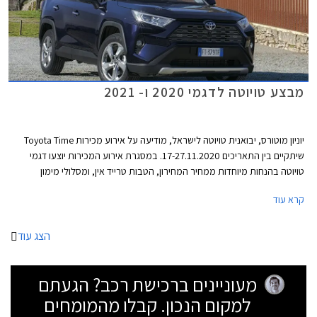
מבצע טויוטה לדגמי 2020 ו- 2021
יוניון מוטורס, יבואנית טויוטה לישראל, מודיעה על אירוע מכירות Toyota Time
שיתקיים בין התאריכים 17-27.11.2020. במסגרת אירוע המכירות יוצעו דגמי
טויוטה בהנחות מיוחדות ממחיר המחירון, הטבות טרייד אין, ומסלולי מימון
אטרקטיביים. במהלך ימי המבצע יורחבו שעות הפעילות של סוכנויות טויוטה
קרא עוד
ברחבי הארץ ואולמות התצוגה יהיו פתוחים בין השעות 8:00-20:00 בימי חול,
ובין השעות 8:00-15:00 בימי שישי. ניתן לבצע הזמנה אונליין באתר האינטרנט
של טויוטה ולשריין רכב באמצעות תשלום מקדמה בסך 2,000 ₪.
הצג עוד
מעוניינים ברכישת רכב? הגעתם
למקום הנכון. קבלו מהמומחים