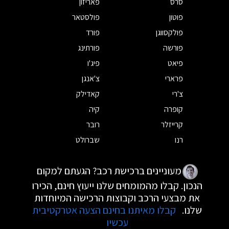
סרס
פאריזון
פוטון
פולסטאר
פולקסווגן
פורד
פורשה
פורתינג
פיאט
פיג'ו
פרארי
צ'אנגן
צ'רי
קאדילק
קופרה
קיה
קרייזלר
רובר
רנו
שברולט
מעוניינים ברכישת רכב? הגעתם למקום
הנכון. קבלו מהמומחים שלנו ייעוץ חינם, הכירו
את מבצעי הרכב וקבוצות הרכישה המיוחדות
שלנו.
קבלו מאיתנו בחינם הצעה אטרקטיבית
עכשיו