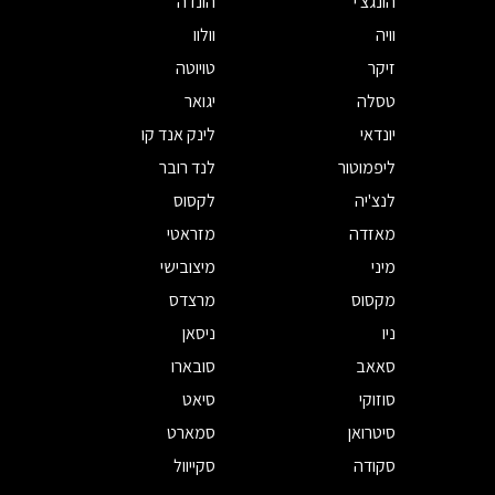
הונגצ'י
הונדה
וויה
וולוו
זיקר
טויוטה
טסלה
יגואר
יונדאי
לינק אנד קו
ליפמוטור
לנד רובר
לנצ'יה
לקסוס
מאזדה
מזראטי
מיני
מיצובישי
מקסוס
מרצדס
ניו
ניסאן
סאאב
סובארו
סוזוקי
סיאט
סיטרואן
סמארט
סקודה
סקייוול