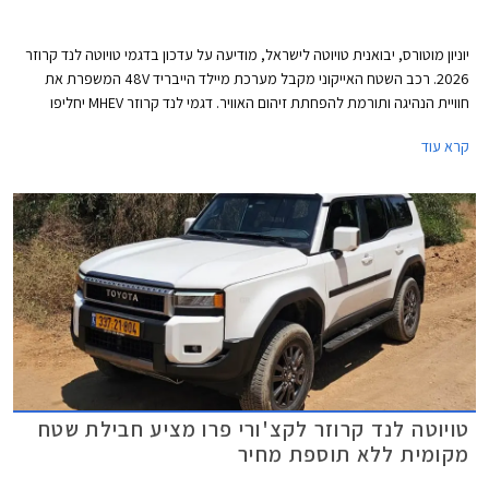
יוניון מוטורס, יבואנית טויוטה לישראל, מודיעה על עדכון בדגמי טויוטה לנד קרוזר
2026. רכב השטח האייקוני מקבל מערכת מיילד הייבריד 48V המשפרת את
חוויית הנהיגה ותורמת להפחתת זיהום האוויר. דגמי לנד קרוזר MHEV יחליפו
בהדרגה את דגמי הדיזל המשווקים כיום, תחילה ברמות האבזור הבכירות
קרא עוד
Sahara Sky ו- Limited Sky אשר נותרו ללא שינוי, ובהמשך ביתר רמות האבזור.
המחיר התייקר ב- 5,000 ₪ ביחס לדגמי הדיזל המוחלפים.
טויוטה לנד קרוזר לקצ'ורי פרו מציע חבילת שטח
מקומית ללא תוספת מחיר