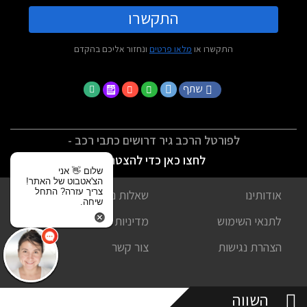
התקשרו
התקשרו או
מלאו פרטים
ונחזור אליכם בהקדם
שתף
לפורטל הרכב גיר דרושים כתבי רכב -
לחצו כאן כדי להצטרף
שלום 👋 אני
הצ'אטבוט של האתר!
צריך עזרה? התחל
אודותינו
שאלות נפוצות
שיחה.
לתנאי השימוש
מדיניות פרטיות
הצהרת נגישות
צור קשר
השווה