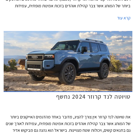
ביותר של המותג אשר צבר קהילת אוהדים בזכות אמינות מופתית, עמידות
לאורך שנים גם בתנאים קשים, ויכולות שטח מצויינות. הדור הקודם הושק עוד
קרא עוד
בשנת 2010 כך שהשקת הדור החדש הינה ללא ספק חגיגה עבור חובבי לנד
קרוזר.
טויוטה לנד קרוזר 2024 נחשף
את טויוטה לנד קרוזר אין צורך להציג, מדובר באחד מהדגמים האייקונים ביותר
של המותג אשר צבר קהילת אוהדים בזכות אמינות מופתית, עמידות לאורך שנים
גם בתנאים קשים, ויכולות שטח מצויינות. בישראל הוא נהנה גם מביקוש אדיר