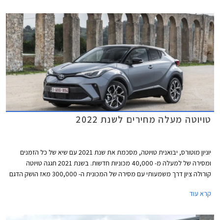
פנים אינו מגיע לישראל בייבוא סדיר, ככל הנראה עקב מחיר יקר משמעותית
ביחס לאחיו העממי שלא שונה מהותית, אך את הדור החדש אולי דווקא נזכה
לראות בארץ.
טויוטה מעלה מחירים לשנת 2022
יוניון מוטורס, יבואנית טויוטה, מסכמת את שנת 2021 עם שיא של כל הזמנים
ומסירה של למעלה מ- 40,000 מכוניות חדשות. בשנת 2021 חגגה טויוטה
קורולה ציון דרך משמעותי עם מסירה של המכונית ה- 300,000 מאז הושק הדגם
לראשונה בישראל.
קרא עוד