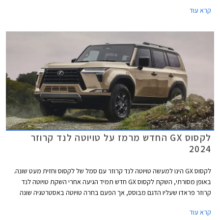
בשוק המשומשות ולכן גם משמירת ערך מצוינת. לראיה, הדור היוצא הושק עוד
קרא עוד
בשנת 2010 - דגם ותיק ומיושן במושגי רכב, אך מציג נתוני מכירות מפתיעים
למרות מחירו היקר.
לקסוס GX החדש מרמז על טויוטה לנד קרוזר
2024
לקסוס GX הינו למעשה טויוטה לנד קרוזר עם סמל של לקסוס וחזית מעט שונה.
באופן מסורתי, השקת לקסוס GX חדש תמיד הגיעה אחרי השקת טויוטה לנד
קרוזר פראדו שעליו הדגם מבוסס, אך הפעם בחרה טויוטה באסטרטגיה שונה
ומציגה קודם את הגרסה של לקסוס אשר מרמזת על טויוטה לנד קרוזר פראדו
קרא עוד
2024. הדור היוצא של לקסוס GX שהוצג עוד בשנת 2009 ועבר מספר מתיחות