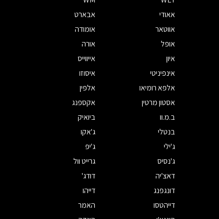
אאודי
אבארט
אווטאר
אומודה
אופל
אורה
איון
אייווייס
אינפיניטי
איסוזו
אלפא רומיאו
אלפין
אסטון מרטין
אקספנג
ב.מ.וו
ביואיק
בנטלי
ג'אקו
ג'ילי
ג'יפ
ג'נסיס
גרייט וול
דאצ'יה
דודג'
דונגפנג
דייהו
דייהטסו
האמר