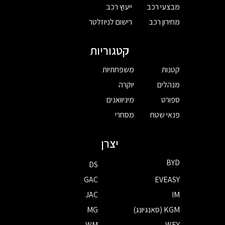
מבצעי רכב
ייעוץ רכב
מחירון רכב
רישום לניוזלטר
קטגוריות
קטנות
משפחתיות
מנהלים
יוקרה
ספורט
מיניוואנים
פנאי שטח
מסחרי
יצרן
BYD
DS
GAC
EVEASY
JAC
IM
KGM (סאנגיונג)
MG
WM
WEY