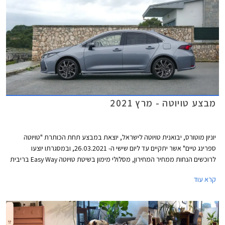
מבצע טויוטה - מרץ 2021
יוניון מוטורס, יבואנית טויוטה לישראל, יוצאת במבצע תחת הכותרת "טויוטה
ספרינג טיים" אשר יתקיים עד ליום שישי ה- 26.03.2021, ובמסגרתו יוצעו
לרוכשים הנחות ממחיר המחירון, מסלולי מימון בשיטת טויוטה Easy Way בריבית
מינימלית, וליסינג פרטי בהחזר חודשי קבוע. המבצע מתקיים בכל 32 סוכנויות
קרא עוד
טויוטה ברחבי הארץ בין הימים א'-ה' בין השעות 8:00-18:00 ובימי ו' בין השעות
8:00-15:00, וגם ברכישות רכב אונליין באתר טויוטה ישראל.