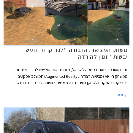
משחק המציאות הרבודה "לנד קרוזר חמש
יבשות" זמין להורדה
יוניון מוטורס, יבואנית טויוטה לישראל, מזמינה את הגולשים להוריד וליהנות
ממשחק ה- AR (מציאות רבודה / Augmented Reality) המשלב אפקטים
ואובייקטים המקנים לשחקן חווית נהיגה ממשית בטויוטה לנד קרוזר החדש,
בתנאי דרך שונים עם נופים מגוונים ואקזוטיים.
קרא עוד