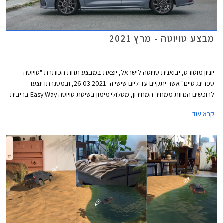
מבצע טויוטה - מרץ 2021
יוניון מוטורס, יבואנית טויוטה לישראל, יוצאת במבצע תחת הכותרת "טויוטה
ספרינג טיים" אשר יתקיים עד ליום שישי ה- 26.03.2021, ובמסגרתו יוצעו
לרוכשים הנחות ממחיר המחירון, מסלולי מימון בשיטת טויוטה Easy Way בריבית
מינימלית, וליסינג פרטי בהחזר חודשי קבוע. המבצע מתקיים בכל 32 סוכנויות
קרא עוד
טויוטה ברחבי הארץ בין הימים א'-ה' בין השעות 8:00-18:00 ובימי ו' בין השעות
8:00-15:00, וגם ברכישות רכב אונליין באתר טויוטה ישראל.