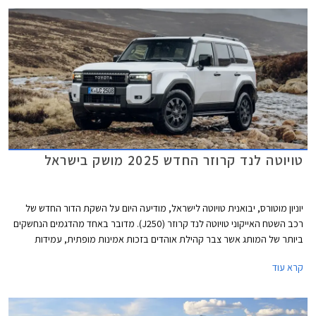
טויוטה לנד קרוזר החדש 2025 מושק בישראל
יוניון מוטורס, יבואנית טויוטה לישראל, מודיעה היום על השקת הדור החדש של
רכב השטח האייקוני טויוטה לנד קרוזר (J250). מדובר באחד מהדגמים הנחשקים
ביותר של המותג אשר צבר קהילת אוהדים בזכות אמינות מופתית, עמידות
לאורך שנים גם בתנאים קשים, ויכולות שטח מצויינות. הדור הקודם הושק עוד
קרא עוד
בשנת 2010 כך שהשקת הדור החדש הינה ללא ספק חגיגה עבור חובבי לנד
קרוזר.