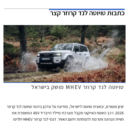
כתבות
טויוטה לנד קרוזר קצר
טויוטה לנד קרוזר MHEV מושק בישראל
יוניון מוטורס, יבואנית טויוטה לישראל, מודיעה על עדכון בדגמי טויוטה לנד קרוזר
2026. רכב השטח האייקוני מקבל מערכת מיילד הייבריד 48V המשפרת את
חוויית הנהיגה ותורמת להפחתת זיהום האוויר. דגמי לנד קרוזר MHEV יחליפו
בהדרגה את דגמי הדיזל המשווקים כיום, תחילה ברמות האבזור הבכירות