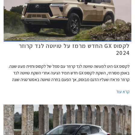
לקסוס GX החדש מרמז על טויוטה לנד קרוזר
2024
לקסוס GX הינו למעשה טויוטה לנד קרוזר עם סמל של לקסוס וחזית מעט שונה.
באופן מסורתי, השקת לקסוס GX חדש תמיד הגיעה אחרי השקת טויוטה לנד
קרוזר פראדו שעליו הדגם מבוסס, אך הפעם בחרה טויוטה באסטרטגיה שונה
ומציגה קודם את הגרסה של לקסוס אשר מרמזת על טויוטה לנד קרוזר פראדו
קרא עוד
2024. הדור היוצא של לקסוס GX שהוצג עוד בשנת 2009 ועבר מספר מתיחות
פנים אינו מגיע לישראל בייבוא סדיר, ככל הנראה עקב מחיר יקר משמעותית
ביחס לאחיו העממי שלא שונה מהותית, אך את הדור החדש אולי דווקא נזכה
לראות בארץ.