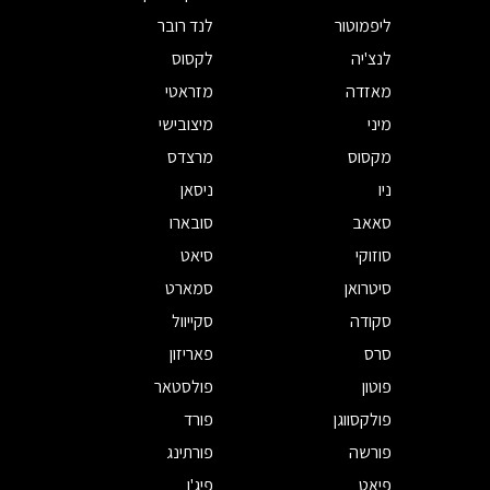
ליפמוטור
לנד רובר
לנצ'יה
לקסוס
מאזדה
מזראטי
מיני
מיצובישי
מקסוס
מרצדס
ניו
ניסאן
סאאב
סובארו
סוזוקי
סיאט
סיטרואן
סמארט
סקודה
סקייוול
סרס
פאריזון
פוטון
פולסטאר
פולקסווגן
פורד
פורשה
פורתינג
פיאט
פיג'ו