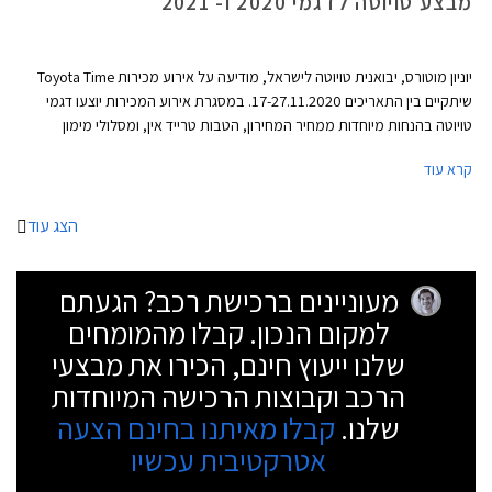
מבצע טויוטה לדגמי 2020 ו- 2021
יוניון מוטורס, יבואנית טויוטה לישראל, מודיעה על אירוע מכירות Toyota Time
שיתקיים בין התאריכים 17-27.11.2020. במסגרת אירוע המכירות יוצעו דגמי
טויוטה בהנחות מיוחדות ממחיר המחירון, הטבות טרייד אין, ומסלולי מימון
אטרקטיביים. במהלך ימי המבצע יורחבו שעות הפעילות של סוכנויות טויוטה
קרא עוד
ברחבי הארץ ואולמות התצוגה יהיו פתוחים בין השעות 8:00-20:00 בימי חול,
ובין השעות 8:00-15:00 בימי שישי. ניתן לבצע הזמנה אונליין באתר האינטרנט
של טויוטה ולשריין רכב באמצעות תשלום מקדמה בסך 2,000 ₪.
הצג עוד
מעוניינים ברכישת רכב? הגעתם
למקום הנכון. קבלו מהמומחים
שלנו ייעוץ חינם, הכירו את מבצעי
הרכב וקבוצות הרכישה המיוחדות
שלנו.
קבלו מאיתנו בחינם הצעה
אטרקטיבית עכשיו