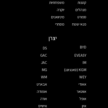
קטנות
משפחתיות
מנהלים
יוקרה
ספורט
מיניוואנים
פנאי שטח
מסחרי
יצרן
BYD
DS
GAC
EVEASY
JAC
IM
KGM (סאנגיונג)
MG
WM
WEY
אאודי
אבארט
אווטאר
אומודה
אופל
אורה
איון
אייווייס