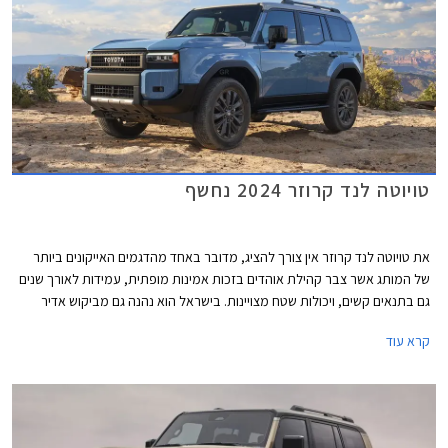
טויוטה לנד קרוזר 2024 נחשף
את טויוטה לנד קרוזר אין צורך להציג, מדובר באחד מהדגמים האייקונים ביותר
של המותג אשר צבר קהילת אוהדים בזכות אמינות מופתית, עמידות לאורך שנים
גם בתנאים קשים, ויכולות שטח מצויינות. בישראל הוא נהנה גם מביקוש אדיר
בשוק המשומשות ולכן גם משמירת ערך מצוינת. לראיה, הדור היוצא הושק עוד
קרא עוד
בשנת 2010 - דגם ותיק ומיושן במושגי רכב, אך מציג נתוני מכירות מפתיעים
למרות מחירו היקר.