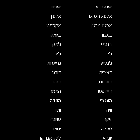
אינפיניטי
איסוזו
אלפא רומיאו
אלפין
אסטון מרטין
אקספנג
ב.מ.וו
ביואיק
בנטלי
ג'אקו
ג'ילי
ג'יפ
ג'נסיס
גרייט וול
דאצ'יה
דודג'
דונגפנג
דייהו
דייהטסו
האמר
הונגצ'י
הונדה
וויה
וולוו
זיקר
טויוטה
טסלה
יגואר
יונדאי
לינק אנד קו