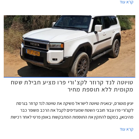
קרא עוד
Sahara Sky ו- Limited Sky אשר נותרו ללא שינוי, ובהמשך ביתר רמות האבזור.
המחיר התייקר ב- 5,000 ₪ ביחס לדגמי הדיזל המוחלפים.
טויוטה לנד קרוזר לקצ'ורי פרו מציע חבילת שטח
מקומית ללא תוספת מחיר
יוניון מוטורס, יבואנית טויוטה לישראל משיקה את טויוטה לנד קרוזר בגרסת
לקצ'ורי פרו עבור חובבי השטח שמעדיפים לקבל את הרכב משופר כבר
מהיבואן, במקום להתקין את התוספות המתבקשות באופן פרטי לאחר רכישת
הרכב. גרסת לקצ'ורי פרו החדשה מחליפה את גרסת לקצ'ורי אשר שווקה עד כה
קרא עוד
וכוללת חבילת אבזור שטח בהתקנה מקומית בשווי 35,000 ₪, ללא תוספת
מחיר.