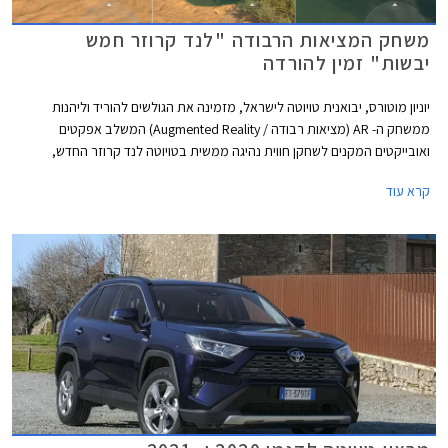
משחק המציאות הרבודה "לנד קרוזר חמש
יבשות" זמין להורדה
יוניון מוטורס, יבואנית טויוטה לישראל, מזמינה את הגולשים להוריד וליהנות
ממשחק ה- AR (מציאות רבודה / Augmented Reality) המשלב אפקטים
ואובייקטים המקנים לשחקן חווית נהיגה ממשית בטויוטה לנד קרוזר החדש,
בתנאי דרך שונים עם נופים מגוונים ואקזוטיים.
קרא עוד