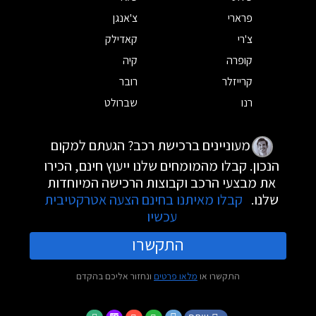
פרארי
צ'אנגן
צ'רי
קאדילק
קופרה
קיה
קרייזלר
רובר
רנו
שברולט
מעוניינים ברכישת רכב? הגעתם למקום
הנכון. קבלו מהמומחים שלנו ייעוץ חינם, הכירו
את מבצעי הרכב וקבוצות הרכישה המיוחדות
שלנו.
קבלו מאיתנו בחינם הצעה אטרקטיבית
עכשיו
התקשרו
התקשרו או
מלאו פרטים
ונחזור אליכם בהקדם