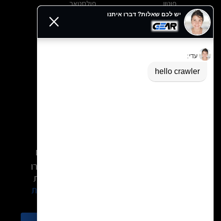
פוטון
פולסטאר
פולקסווגן
פורד
פורשה
פורתינג
פיאט
פיג'ו
פרארי
צ'אנגן
צ'רי
קאדילק
קופרה
קיה
קרייזלר
רובר
רנו
שברולט
מעוניינים ברכישת רכב? הגעתם למקום
הנכון. קבלו מהמומחים שלנו ייעוץ חינם, הכירו
את מבצעי הרכב וקבוצות הרכישה המיוחדות
שלנו.
קבלו מאיתנו בחינם הצעה אטרקטיבית
עכשיו
התקשרו