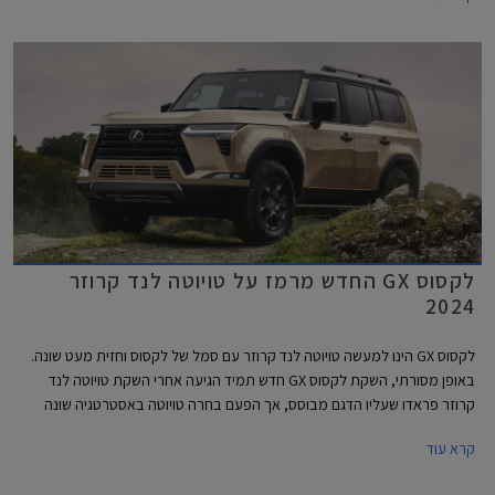
למרות מחירו היקר.
לקסוס GX החדש מרמז על טויוטה לנד קרוזר
2024
לקסוס GX הינו למעשה טויוטה לנד קרוזר עם סמל של לקסוס וחזית מעט שונה.
באופן מסורתי, השקת לקסוס GX חדש תמיד הגיעה אחרי השקת טויוטה לנד
קרוזר פראדו שעליו הדגם מבוסס, אך הפעם בחרה טויוטה באסטרטגיה שונה
ומציגה קודם את הגרסה של לקסוס אשר מרמזת על טויוטה לנד קרוזר פראדו
קרא עוד
2024. הדור היוצא של לקסוס GX שהוצג עוד בשנת 2009 ועבר מספר מתיחות
פנים אינו מגיע לישראל בייבוא סדיר, ככל הנראה עקב מחיר יקר משמעותית