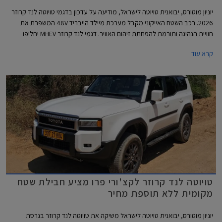
יוניון מוטורס, יבואנית טויוטה לישראל, מודיעה על עדכון בדגמי טויוטה לנד קרוזר
2026. רכב השטח האייקוני מקבל מערכת מיילד הייבריד 48V המשפרת את
חוויית הנהיגה ותורמת להפחתת זיהום האוויר. דגמי לנד קרוזר MHEV יחליפו
בהדרגה את דגמי הדיזל המשווקים כיום, תחילה ברמות האבזור הבכירות
קרא עוד
Sahara Sky ו- Limited Sky אשר נותרו ללא שינוי, ובהמשך ביתר רמות האבזור.
המחיר התייקר ב- 5,000 ₪ ביחס לדגמי הדיזל המוחלפים.
טויוטה לנד קרוזר לקצ'ורי פרו מציע חבילת שטח
מקומית ללא תוספת מחיר
יוניון מוטורס, יבואנית טויוטה לישראל משיקה את טויוטה לנד קרוזר בגרסת