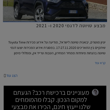
מבצע טויוטה לדגמי 2020 ו- 2021
יוניון מוטורס, יבואנית טויוטה לישראל, מודיעה על אירוע מכירות Toyota Time
שיתקיים בין התאריכים 17-27.11.2020. במסגרת אירוע המכירות יוצעו דגמי
טויוטה בהנחות מיוחדות ממחיר המחירון, הטבות טרייד אין, ומסלולי מימון
אטרקטיביים. במהלך ימי המבצע יורחבו שעות הפעילות של סוכנויות טויוטה
קרא עוד
ברחבי הארץ ואולמות התצוגה יהיו פתוחים בין השעות 8:00-20:00 בימי חול,
ובין השעות 8:00-15:00 בימי שישי. ניתן לבצע הזמנה אונליין באתר האינטרנט
של טויוטה ולשריין רכב באמצעות תשלום מקדמה בסך 2,000 ₪.
הצג עוד
מעוניינים ברכישת רכב? הגעתם
למקום הנכון. קבלו מהמומחים
שלנו ייעוץ חינם, הכירו את מבצעי