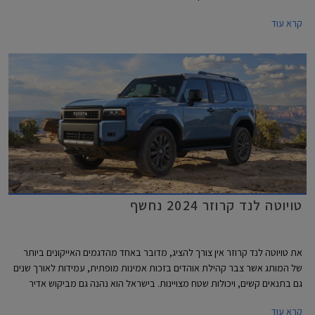
לאורך שנים גם בתנאים קשים, ויכולות שטח מצויינות. הדור הקודם הושק עוד
קרא עוד
בשנת 2010 כך שהשקת הדור החדש הינה ללא ספק חגיגה עבור חובבי לנד
קרוזר.
טויוטה לנד קרוזר 2024 נחשף
את טויוטה לנד קרוזר אין צורך להציג, מדובר באחד מהדגמים האייקונים ביותר
של המותג אשר צבר קהילת אוהדים בזכות אמינות מופתית, עמידות לאורך שנים
גם בתנאים קשים, ויכולות שטח מצויינות. בישראל הוא נהנה גם מביקוש אדיר
בשוק המשומשות ולכן גם משמירת ערך מצוינת. לראיה, הדור היוצא הושק עוד
קרא עוד
בשנת 2010 - דגם ותיק ומיושן במושגי רכב, אך מציג נתוני מכירות מפתיעים