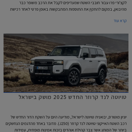
לקצ'ורי פרו עבור חובבי השטח שמעדיפים לקבל את הרכב משופר כבר
מהיבואן, במקום להתקין את התוספות המתבקשות באופן פרטי לאחר רכישת
הרכב. גרסת לקצ'ורי פרו החדשה מחליפה את גרסת לקצ'ורי אשר שווקה עד כה
קרא עוד
וכוללת חבילת אבזור שטח בהתקנה מקומית בשווי 35,000 ₪, ללא תוספת
מחיר.
טויוטה לנד קרוזר החדש 2025 מושק בישראל
יוניון מוטורס, יבואנית טויוטה לישראל, מודיעה היום על השקת הדור החדש של
רכב השטח האייקוני טויוטה לנד קרוזר (J250). מדובר באחד מהדגמים הנחשקים
ביותר של המותג אשר צבר קהילת אוהדים בזכות אמינות מופתית, עמידות