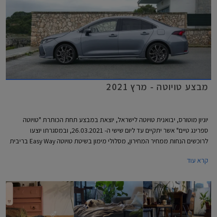
מבצע טויוטה - מרץ 2021
יוניון מוטורס, יבואנית טויוטה לישראל, יוצאת במבצע תחת הכותרת "טויוטה
ספרינג טיים" אשר יתקיים עד ליום שישי ה- 26.03.2021, ובמסגרתו יוצעו
לרוכשים הנחות ממחיר המחירון, מסלולי מימון בשיטת טויוטה Easy Way בריבית
מינימלית, וליסינג פרטי בהחזר חודשי קבוע. המבצע מתקיים בכל 32 סוכנויות
קרא עוד
טויוטה ברחבי הארץ בין הימים א'-ה' בין השעות 8:00-18:00 ובימי ו' בין השעות
8:00-15:00, וגם ברכישות רכב אונליין באתר טויוטה ישראל.