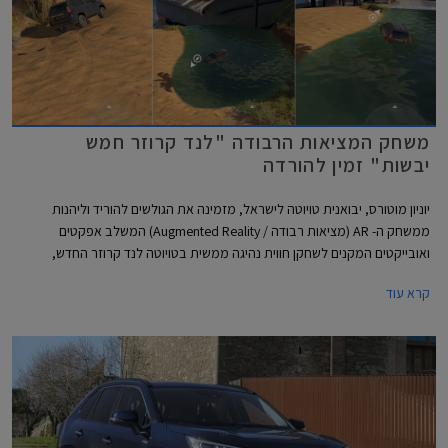
משחק המציאות הרבודה "לנד קרוזר חמש
יבשות" זמין להורדה
יוניון מוטורס, יבואנית טויוטה לישראל, מזמינה את הגולשים להוריד וליהנות
ממשחק ה- AR (מציאות רבודה / Augmented Reality) המשלב אפקטים
ואובייקטים המקנים לשחקן חווית נהיגה ממשית בטויוטה לנד קרוזר החדש,
בתנאי דרך שונים עם נופים מגוונים ואקזוטיים.
קרא עוד