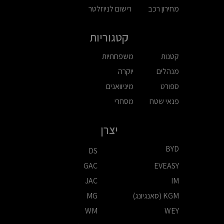
מחירון רכב
רישום לניוזלטר
קטגוריות
קטנות
משפחתיות
מנהלים
יוקרה
ספורט
מיניוואנים
פנאי שטח
מסחרי
יצרן
BYD
DS
GAC
EVEASY
JAC
IM
KGM (סאנגיונג)
MG
WM
WEY