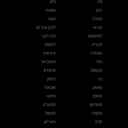
וויה
וולוו
זיקר
טויוטה
טסלה
יגואר
יונדאי
לינק אנד קו
ליפמוטור
לנד רובר
לנצ'יה
לקסוס
מאזדה
מזראטי
מיני
מיצובישי
מקסוס
מרצדס
ניו
ניסאן
סאאב
סובארו
סוזוקי
סיאט
סיטרואן
סמארט
סקודה
סקייוול
סרס
פאריזון