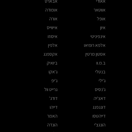
אאודי
אבארט
אווטאר
אומודה
אופל
אורה
איון
אייווייס
אינפיניטי
איסוזו
אלפא רומיאו
אלפין
אסטון מרטין
אקספנג
ב.מ.וו
ביואיק
בנטלי
ג'אקו
ג'ילי
ג'יפ
ג'נסיס
גרייט וול
דאצ'יה
דודג'
דונגפנג
דייהו
דייהטסו
האמר
הונגצ'י
הונדה