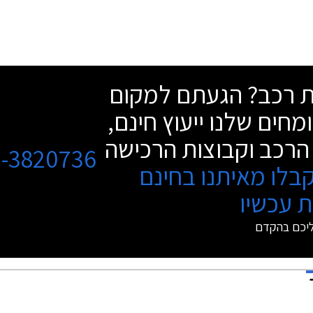
שת רכב? הגעתם למקום
מחים שלנו ייעוץ חינם,
הרכב וקבוצות הרכישה
3-3820736
בלו מאיתנו בחינם
 עכשיו
ליכם בהקדם