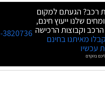
האינטרנט של טויוטה ולשריין רכב באמצעו
שת רכב? הגעתם למקום
מקדמה בסך 2,000 ₪.
מחים שלנו ייעוץ חינם,
הרכב וקבוצות הרכישה
3-3820736
בלו מאיתנו בחינם
 עכשיו
ליכם בהקדם