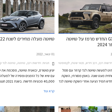
ללא ספק חגיגה עבור חובבי לנד קרוזר.
לקסוס GX החדש מרמז על טויוטה
טויוטה מעלה מחירים לשנת 2022
202
01 ינואר, 2022
רוך 2024-2026
תגיות:
דשות רכב, רכב חדש, פנאי שטח, לקסוסטויוטה לנד קרוזר ארוך 2020-2024
חדשות רכב, טויוטה, טויוטה לנד קרוזר ארוך 2020-2024, טויוטה לנד קרוזר קצר 2020-2024, טויוטה C-HR 2019-2023, טויוטה יאריס 2020-2026, טויוטה יאריס קרוס 2021-2026, טויוטה קאמרי הייבריד 2021-2024, טויוטה ראב 4 26
קסוס GX הינו למעשה טויוטה לנד קרוזר עם סמל
חזית מעט שונה. באופן מסורתי, השקת
עם שיא של כל הזמנים ומסירה של למעלה 
קסוס GX חדש תמיד הגיעה אחרי השקת טויוטה לנד
40,000 מכוניות חד
ו שעליו הדגם מבוסס, אך הפעם בחרה
קורולה ציון דרך משמעותי עם מסירה של המ
קרא עוד
טרטגיה שונה ומציגה קודם את הגרסה
300,000 מאז הושק הדגם לראשונה בישראל.
שר מרמזת על טויוטה לנד קרוזר פראדו
2024. הדור היוצא של לקסוס GX שהוצג עוד בשנת
ועבר מספר מתיחות פנים אינו מגיע לישראל