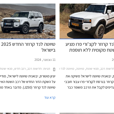
נד קרוזר לקצ'ורי פרו מציע
טויו
טח מקומית ללא תוספת
בישראל
11 נובמבר, 2024
דשות רכב, פנאי שטח, טויוטה, טויוטה לנד קרוזר ארוך 2024-2026מחירון רכב
תגיות:
חדשות רכב, רכב חדש, פנאי שטח, טויוטה, טויוטה לנד קר
רס, יבואנית טויוטה לישראל משיקה את
יוניון מוטורס, יבואנית טויוטה לישראל, מודי
קרוזר בגרסת לקצ'ורי פרו עבור חובבי
על השקת הדור החדש של רכב השטח האייק
יפים לקבל את הרכב משופר כבר
טויוטה לנד קרוזר (J250). מדובר ב
במקום להתקין את התוספות המתבקשות
הנחשקים ביותר של המותג אשר צבר קהילת
קרא עוד
 לאחר רכישת הרכב. גרסת לקצ'ורי פרו
בזכות אמינות מופתית, עמידות לאורך שנים
פה את גרסת לקצ'ורי אשר שווקה עד
בתנאים קשים, ויכולות שטח מצויינות. הדור
 חבילת אבזור שטח בהתקנה מקומית
הושק עוד בשנת 2010 כך שהשקת ה