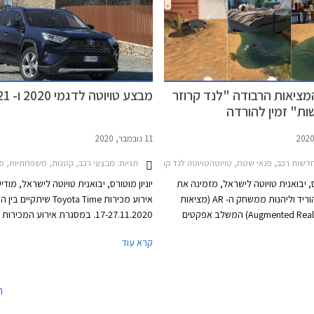
ר, ככל הנראה עקב מחיר יקר משמעותית
 העממי שלא שונה מהותית, אך את הדור
דווקא נזכה לראות בארץ.
ציאות הרבודה "לנד קרוזר
מבצע טויוטה לדגמי 2020 ו- 2021
ות" זמין להורדה
11 נובמבר, 2020
הייבריד 2018-2021טויוטה קורולה 2019-2023
דשות רכב, פנאי שטח, טויוטהטויוטה לנד קרוזר ארוך 2020-2024
תגיות:
מבצעי רכב, קטנות, משפחתיות, פנאי שטח, טויוטה, טויוטה לנד קרוזר קצר 2018-2020, טויוטה לנד קרוזר ארוך 2018-2020, טויוטה אייג
רס, יבואנית טויוטה לישראל, מזמינה את
יוניון מוטורס, יבואנית טויוטה לישראל, מודי
הגולשים להוריד וליהנות ממשחק ה- AR (מציאות
אירוע מכירות Toyota Time שיתק
רבודה / Augmented Reality) המשלב אפקטים
17-27.11.2020. במסגרת אירוע המכירו
 המקנים לשחקן חווית נהיגה ממשית
טויוטה בהנחות מיוחדות ממחיר המחירון, 
קרא עוד
ד קרוזר החדש, בתנאי דרך שונים עם
טרייד אין, ומסלולי מימון אטרקטיביים. במה
ם ואקזוטיים.
המבצע יורחבו שעות הפעילות של סוכנויות 
ברחבי הארץ ואולמות התצוגה יהיו פתוחים ב
ה
15:00 בימי שישי. ניתן לבצע הזמנה אונלי