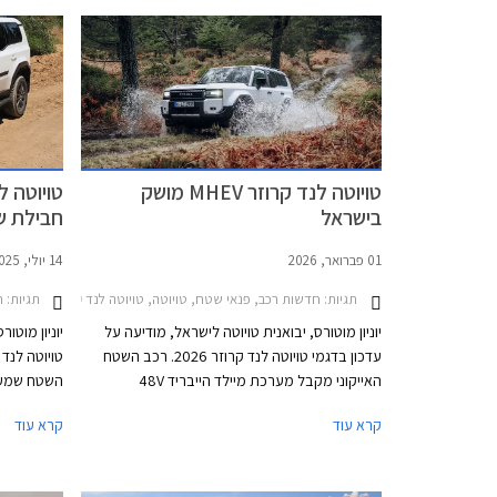
טויוטה לנד קרוזר MHEV מושק
טויוטה ל
בישראל
חבילת ש
מחיר
01 פברואר, 2026
14 יולי, 2025
תגיות:
חדשות רכב, פנאי שטח, טויוטה, טויוטה לנד קרוזר ארוך 2024-2026מחירון רכב
תגיות:
ח
יוניון מוטורס, יבואנית טויוטה לישראל, מודיעה על
יוניון מוטו
עדכון בדגמי טויוטה לנד קרוזר 2026. רכב השטח
טויוטה לנד 
האייקוני מקבל מערכת מיילד הייבריד 48V
השטח שמעד
המשפרת את חוויית הנהיגה ותורמת להפחתת זיהום
מהיבואן, 
קרא עוד
קרא עוד
האוויר. דגמי לנד קרוזר MHEV יחליפו בהדרגה את
באופן פרטי
דגמי הדיזל המשווקים כיום, תחילה ברמות האבזור
החדשה מחלי
הבכירות Sahara Sky ו- Limited Sky אשר נותרו
כה וכוללת