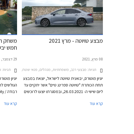
מחירו היקר.
בייבוא סדי
ביחס לאחיו
החדש אולי 
מבצע טויוטה - מרץ 2021
משחק המ
חמש יבש
08 מרץ, 2021
29 דצמבר, 2020
תגיות:
תגיות:
מבצעי רכב, משפחתיות, מנהלים, פנאי שטח, טויוטה, טויוטה לנד קרוזר קצר 2020-2024, טויוטה לנד קרוזר ארוך 2018-2020, טויוטה C-HR 2019-2023, טויוטה קאמרי 
ח
יוניון מוטורס, יבואנית טויוטה לישראל, יוצאת במבצע
יוניון מוטו
תחת הכותרת "טויוטה ספרינג טיים" אשר יתקיים עד
ליום שישי ה- 26.03.2021, ובמסגרתו יוצעו לרוכשים
הנחות ממחיר המחירון, מסלולי מימון בשיטת טויוטה
ואובייקטים
קרא עוד
קרא עוד
Easy Way בריבית מינימלית, וליסינג פרטי בהחזר
בטויוטה לנ
חודשי קבוע. המבצע מתקיים בכל 32 סוכנויות
נופים מגווני
טויוטה ברחבי הארץ בין הימים א'-ה' בין השעות
8:00-18:00 ובימי ו' בין השעות 8:00-15:00, וגם
ברכישות רכב אונליין באתר טויוטה ישראל.