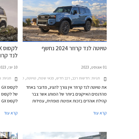
ללא שינוי, ובהמשך ביתר רמות האבזור. המחיר
בשווי 35,000 ₪, ללא תוספת מחיר.
התייקר ב- 5,000 ₪ ביחס לדגמי הדיזל המוחלפים.
טויוטה לנד קרוזר 2024 נחשף
לנד קרוזר 4
01 אוגוסט, 2023
10 יוני, 2023
תגיות:
תגיות:
חדשות רכב, רכב חדש, פנאי שטח, טויוטה, טויוטה לנד קרוזר ארוך 2020-2024, טויוטה לנד קרוזר קצר 2020-2024טויוטה לנד קרוזר א
ח
את טויוטה לנד קרוזר אין צורך להציג, מדובר באחד
ל
מהדגמים האייקונים ביותר של המותג אשר צבר
של לקסוס ו
קהילת אוהדים בזכות אמינות מופתית, עמידות
ל
לאורך שנים גם בתנאים קשים, ויכולות שטח מצויינות.
קרוזר פראד
קרא עוד
קרא עוד
בישראל הוא נהנה גם מביקוש אדיר בשוק
טויוטה באס
המשומשות ולכן גם משמירת ערך מצוינת. לראיה,
של לקסוס א
הדור היוצא הושק עוד בשנת 2010 - דגם ותיק ומיושן
במושגי רכב, אך מציג נתוני מכירות מפתיעים למרות
2009 