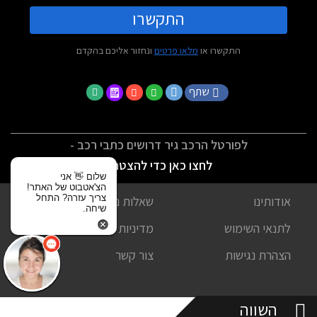
התקשרו
התקשרו או
מלאו פרטים
ונחזור אליכם בהקדם
שתף
לפורטל הרכב גיר דרושים כתבי רכב -
לחצו כאן כדי להצטרף
שלום 👋 אני
הצ'אטבוט של האתר!
צריך עזרה? התחל
אודותינו
שאלות נפוצות
שיחה.
לתנאי השימוש
מדיניות פרטיות
הצהרת נגישות
צור קשר
השווה