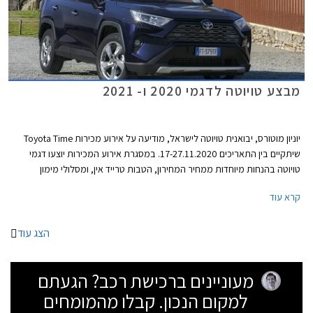
מבצע טויוטה לדגמי 2020 ו- 2021
יוניון מוטורס, יבואנית טויוטה לישראל, מודיעה על אירוע מכירות Toyota Time
שיתקיים בין התאריכים 17-27.11.2020. במסגרת אירוע המכירות יוצעו דגמי
טויוטה בהנחות מיוחדות ממחיר המחירון, הטבות טרייד אין, ומסלולי מימון
אטרקטיביים. במהלך ימי המבצע יורחבו שעות הפעילות של סוכנויות טויוטה
קרא עוד
ברחבי הארץ ואולמות התצוגה יהיו פתוחים בין השעות 8:00-20:00 בימי חול,
ובין השעות 8:00-15:00 בימי שישי. ניתן לבצע הזמנה אונליין באתר האינטרנט
של טויוטה ולשריין רכב באמצעות תשלום מקדמה בסך 2,000 ₪.
הצג עוד
מעוניינים ברכישת רכב? הגעתם
למקום הנכון. קבלו מהמומחים