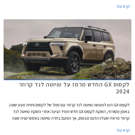
בשוק המשומשות ולכן גם משמירת ערך מצוינת. לראיה, הדור היוצא הושק עוד
קרא עוד
בשנת 2010 - דגם ותיק ומיושן במושגי רכב, אך מציג נתוני מכירות מפתיעים
למרות מחירו היקר.
לקסוס GX החדש מרמז על טויוטה לנד קרוזר
2024
לקסוס GX הינו למעשה טויוטה לנד קרוזר עם סמל של לקסוס וחזית מעט שונה.
באופן מסורתי, השקת לקסוס GX חדש תמיד הגיעה אחרי השקת טויוטה לנד
קרוזר פראדו שעליו הדגם מבוסס, אך הפעם בחרה טויוטה באסטרטגיה שונה
ומציגה קודם את הגרסה של לקסוס אשר מרמזת על טויוטה לנד קרוזר פראדו
קרא עוד
2024. הדור היוצא של לקסוס GX שהוצג עוד בשנת 2009 ועבר מספר מתיחות