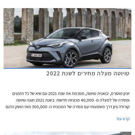
פנים אינו מגיע לישראל בייבוא סדיר, ככל הנראה עקב מחיר יקר משמעותית
ביחס לאחיו העממי שלא שונה מהותית, אך את הדור החדש אולי דווקא נזכה
לראות בארץ.
טויוטה מעלה מחירים לשנת 2022
יוניון מוטורס, יבואנית טויוטה, מסכמת את שנת 2021 עם שיא של כל הזמנים
ומסירה של למעלה מ- 40,000 מכוניות חדשות. בשנת 2021 חגגה טויוטה
קורולה ציון דרך משמעותי עם מסירה של המכונית ה- 300,000 מאז הושק הדגם
לראשונה בישראל.
קרא עוד