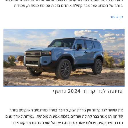
ביותר של המותג אשר צבר קהילת אוהדים בזכות אמינות מופתית, עמידות
לאורך שנים גם בתנאים קשים, ויכולות שטח מצויינות. הדור הקודם הושק עוד
קרא עוד
בשנת 2010 כך שהשקת הדור החדש הינה ללא ספק חגיגה עבור חובבי לנד
קרוזר.
טויוטה לנד קרוזר 2024 נחשף
את טויוטה לנד קרוזר אין צורך להציג, מדובר באחד מהדגמים האייקונים ביותר
של המותג אשר צבר קהילת אוהדים בזכות אמינות מופתית, עמידות לאורך שנים
גם בתנאים קשים, ויכולות שטח מצויינות. בישראל הוא נהנה גם מביקוש אדיר