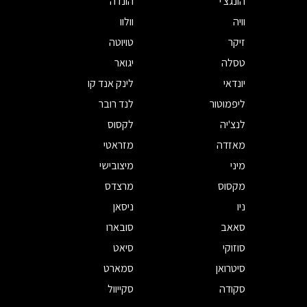
הונגצ'י
הונדה
וויה
וולוו
זיקר
טויוטה
טסלה
יגואר
יונדאי
לינק אנד קו
ליפמוטור
לנד רובר
לנצ'יה
לקסוס
מאזדה
מזראטי
מיני
מיצובישי
מקסוס
מרצדס
ניו
ניסאן
סאאב
סובארו
סוזוקי
סיאט
סיטרואן
סמארט
סקודה
סקייוול