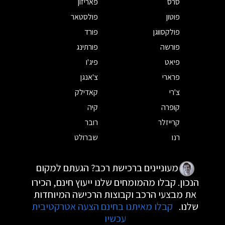
סרס
פאריזון
פוטון
פולסטאר
פולקסווגן
פורד
פורשה
פורתינג
פיאט
פיג'ו
פרארי
צ'אנגן
צ'רי
קאדילק
קופרה
קיה
קרייזלר
רובר
רנו
שברולט
מעוניינים ברכישת רכב? הגעתם למקום
הנכון. קבלו מהמומחים שלנו ייעוץ חינם, הכירו
את מבצעי הרכב וקבוצות הרכישה המיוחדות
שלנו.
קבלו מאיתנו בחינם הצעה אטרקטיבית
עכשיו