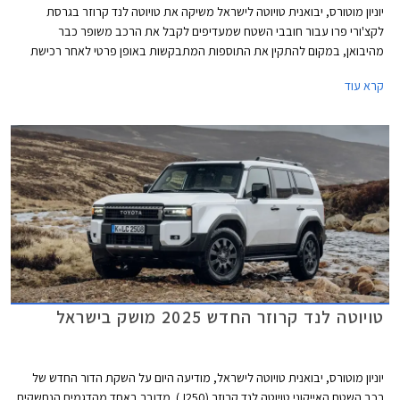
יוניון מוטורס, יבואנית טויוטה לישראל משיקה את טויוטה לנד קרוזר בגרסת
לקצ'ורי פרו עבור חובבי השטח שמעדיפים לקבל את הרכב משופר כבר
מהיבואן, במקום להתקין את התוספות המתבקשות באופן פרטי לאחר רכישת
הרכב. גרסת לקצ'ורי פרו החדשה מחליפה את גרסת לקצ'ורי אשר שווקה עד כה
קרא עוד
וכוללת חבילת אבזור שטח בהתקנה מקומית בשווי 35,000 ₪, ללא תוספת
מחיר.
טויוטה לנד קרוזר החדש 2025 מושק בישראל
יוניון מוטורס, יבואנית טויוטה לישראל, מודיעה היום על השקת הדור החדש של
רכב השטח האייקוני טויוטה לנד קרוזר (J250). מדובר באחד מהדגמים הנחשקים