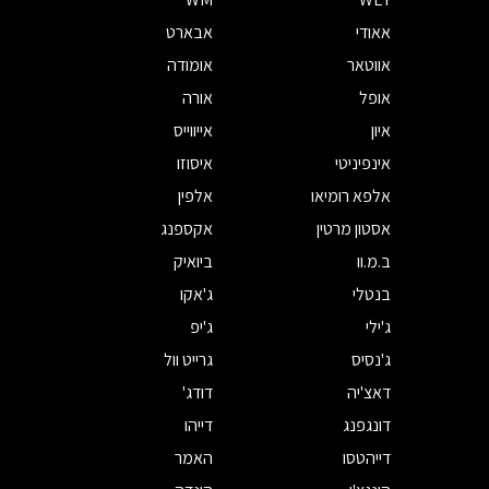
אאודי
אבארט
אווטאר
אומודה
אופל
אורה
איון
אייווייס
אינפיניטי
איסוזו
אלפא רומיאו
אלפין
אסטון מרטין
אקספנג
ב.מ.וו
ביואיק
בנטלי
ג'אקו
ג'ילי
ג'יפ
ג'נסיס
גרייט וול
דאצ'יה
דודג'
דונגפנג
דייהו
דייהטסו
האמר