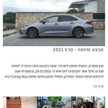
מבצע טויוטה - מרץ 2021
יוניון מוטורס, יבואנית טויוטה לישראל, יוצאת במבצע תחת הכותרת "טויוטה
ספרינג טיים" אשר יתקיים עד ליום שישי ה- 26.03.2021, ובמסגרתו יוצעו
לרוכשים הנחות ממחיר המחירון, מסלולי מימון בשיטת טויוטה Easy Way בריבית
מינימלית, וליסינג פרטי בהחזר חודשי קבוע. המבצע מתקיים בכל 32 סוכנויות
קרא עוד
טויוטה ברחבי הארץ בין הימים א'-ה' בין השעות 8:00-18:00 ובימי ו' בין השעות
8:00-15:00, וגם ברכישות רכב אונליין באתר טויוטה ישראל.