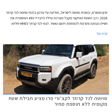
יוניון מוטורס, יבואנית טויוטה לישראל, מודיעה על עדכון בדגמי טויוטה לנד קרוזר
2026. רכב השטח האייקוני מקבל מערכת מיילד הייבריד 48V המשפרת את
חוויית הנהיגה ותורמת להפחתת זיהום האוויר. דגמי לנד קרוזר MHEV יחליפו
בהדרגה את דגמי הדיזל המשווקים כיום, תחילה ברמות האבזור הבכירות
קרא עוד
Sahara Sky ו- Limited Sky אשר נותרו ללא שינוי, ובהמשך ביתר רמות האבזור.
המחיר התייקר ב- 5,000 ₪ ביחס לדגמי הדיזל המוחלפים.
טויוטה לנד קרוזר לקצ'ורי פרו מציע חבילת שטח
מקומית ללא תוספת מחיר