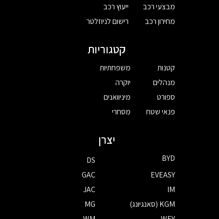
מבצעי רכב
ייעוץ רכב
מחירון רכב
רישום לניוזלטר
קטגוריות
קטנות
משפחתיות
מנהלים
יוקרה
ספורט
מיניוואנים
פנאי שטח
מסחרי
יצרן
BYD
DS
GAC
EVEASY
JAC
IM
KGM (סאנגיונג)
MG
WM
WEY