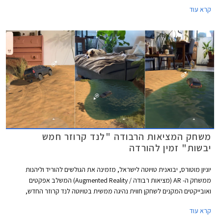
מינימלית, וליסינג פרטי בהחזר חודשי קבוע. המבצע מתקיים בכל 32 סוכנויות
קרא עוד
טויוטה ברחבי הארץ בין הימים א'-ה' בין השעות 8:00-18:00 ובימי ו' בין השעות
8:00-15:00, וגם ברכישות רכב אונליין באתר טויוטה ישראל.
משחק המציאות הרבודה "לנד קרוזר חמש
יבשות" זמין להורדה
יוניון מוטורס, יבואנית טויוטה לישראל, מזמינה את הגולשים להוריד וליהנות
ממשחק ה- AR (מציאות רבודה / Augmented Reality) המשלב אפקטים
ואובייקטים המקנים לשחקן חווית נהיגה ממשית בטויוטה לנד קרוזר החדש,
בתנאי דרך שונים עם נופים מגוונים ואקזוטיים.
קרא עוד