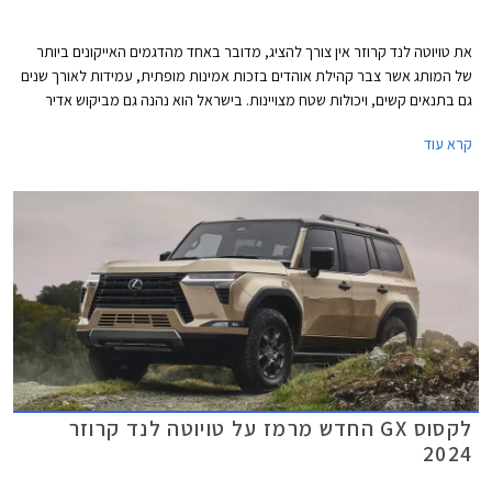
את טויוטה לנד קרוזר אין צורך להציג, מדובר באחד מהדגמים האייקונים ביותר
של המותג אשר צבר קהילת אוהדים בזכות אמינות מופתית, עמידות לאורך שנים
גם בתנאים קשים, ויכולות שטח מצויינות. בישראל הוא נהנה גם מביקוש אדיר
בשוק המשומשות ולכן גם משמירת ערך מצוינת. לראיה, הדור היוצא הושק עוד
קרא עוד
בשנת 2010 - דגם ותיק ומיושן במושגי רכב, אך מציג נתוני מכירות מפתיעים
למרות מחירו היקר.
לקסוס GX החדש מרמז על טויוטה לנד קרוזר
2024