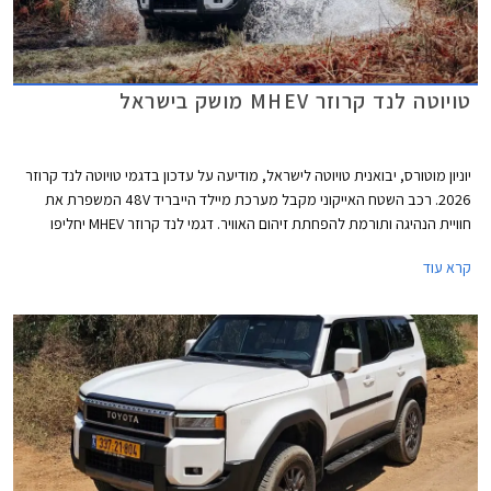
טויוטה לנד קרוזר MHEV מושק בישראל
יוניון מוטורס, יבואנית טויוטה לישראל, מודיעה על עדכון בדגמי טויוטה לנד קרוזר
2026. רכב השטח האייקוני מקבל מערכת מיילד הייבריד 48V המשפרת את
חוויית הנהיגה ותורמת להפחתת זיהום האוויר. דגמי לנד קרוזר MHEV יחליפו
בהדרגה את דגמי הדיזל המשווקים כיום, תחילה ברמות האבזור הבכירות
קרא עוד
Sahara Sky ו- Limited Sky אשר נותרו ללא שינוי, ובהמשך ביתר רמות האבזור.
המחיר התייקר ב- 5,000 ₪ ביחס לדגמי הדיזל המוחלפים.