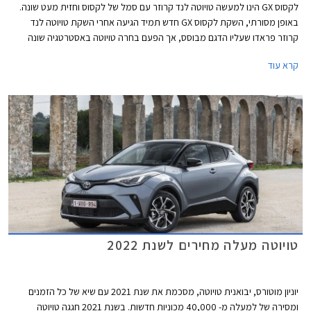
לקסוס GX הינו למעשה טויוטה לנד קרוזר עם סמל של לקסוס וחזית מעט שונה.
באופן מסורתי, השקת לקסוס GX חדש תמיד הגיעה אחרי השקת טויוטה לנד
קרוזר פראדו שעליו הדגם מבוסס, אך הפעם בחרה טויוטה באסטרטגיה שונה
ומציגה קודם את הגרסה של לקסוס אשר מרמזת על טויוטה לנד קרוזר פראדו
קרא עוד
2024. הדור היוצא של לקסוס GX שהוצג עוד בשנת 2009 ועבר מספר מתיחות
פנים אינו מגיע לישראל בייבוא סדיר, ככל הנראה עקב מחיר יקר משמעותית
ביחס לאחיו העממי שלא שונה מהותית, אך את הדור החדש אולי דווקא נזכה
לראות בארץ.
טויוטה מעלה מחירים לשנת 2022
יוניון מוטורס, יבואנית טויוטה, מסכמת את שנת 2021 עם שיא של כל הזמנים
ומסירה של למעלה מ- 40,000 מכוניות חדשות. בשנת 2021 חגגה טויוטה