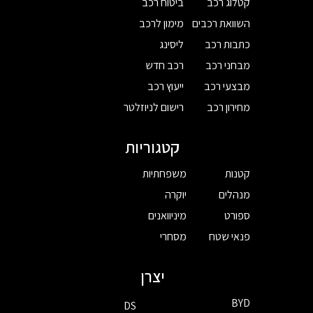
קטלוג רכב
ביטוח רכב
השוואת רכבים
מימון לרכב
כתבות רכב
ליסינג
מבחני רכב
רכב חדש
מבצעי רכב
ייעוץ רכב
מחירון רכב
רישום לניוזלטר
קטגוריות
קטנות
משפחתיות
מנהלים
יוקרה
ספורט
מיניוואנים
פנאי שטח
מסחרי
יצרן
BYD
DS