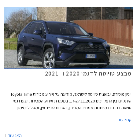
מבצע טויוטה לדגמי 2020 ו- 2021
יוניון מוטורס, יבואנית טויוטה לישראל, מודיעה על אירוע מכירות Toyota Time
שיתקיים בין התאריכים 17-27.11.2020. במסגרת אירוע המכירות יוצעו דגמי
טויוטה בהנחות מיוחדות ממחיר המחירון, הטבות טרייד אין, ומסלולי מימון
אטרקטיביים. במהלך ימי המבצע יורחבו שעות הפעילות של סוכנויות טויוטה
קרא עוד
ברחבי הארץ ואולמות התצוגה יהיו פתוחים בין השעות 8:00-20:00 בימי חול,
ובין השעות 8:00-15:00 בימי שישי. ניתן לבצע הזמנה אונליין באתר האינטרנט
של טויוטה ולשריין רכב באמצעות תשלום מקדמה בסך 2,000 ₪.
הצג עוד