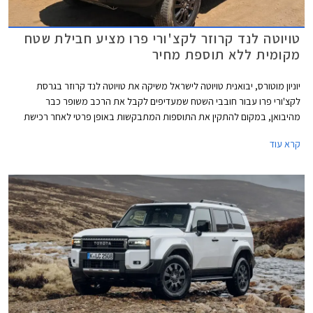
טויוטה לנד קרוזר לקצ'ורי פרו מציע חבילת שטח
מקומית ללא תוספת מחיר
יוניון מוטורס, יבואנית טויוטה לישראל משיקה את טויוטה לנד קרוזר בגרסת
לקצ'ורי פרו עבור חובבי השטח שמעדיפים לקבל את הרכב משופר כבר
מהיבואן, במקום להתקין את התוספות המתבקשות באופן פרטי לאחר רכישת
הרכב. גרסת לקצ'ורי פרו החדשה מחליפה את גרסת לקצ'ורי אשר שווקה עד כה
קרא עוד
וכוללת חבילת אבזור שטח בהתקנה מקומית בשווי 35,000 ₪, ללא תוספת
מחיר.