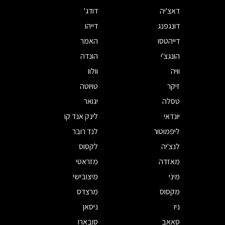
דאצ'יה
דודג'
דונגפנג
דייהו
דייהטסו
האמר
הונגצ'י
הונדה
וויה
וולוו
זיקר
טויוטה
טסלה
יגואר
יונדאי
לינק אנד קו
ליפמוטור
לנד רובר
לנצ'יה
לקסוס
מאזדה
מזראטי
מיני
מיצובישי
מקסוס
מרצדס
ניו
ניסאן
סאאב
סובארו