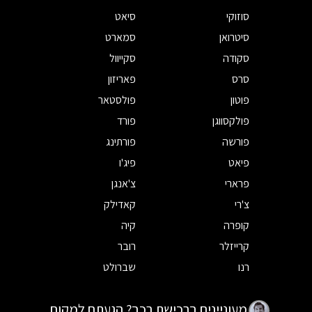
סוזוקי
סיאט
סיטרואן
סמארט
סקודה
סקייוול
סרס
פאריזון
פוטון
פולסטאר
פולקסווגן
פורד
פורשה
פורתינג
פיאט
פיג'ו
פרארי
צ'אנגן
צ'רי
קאדילק
קופרה
קיה
קרייזלר
רובר
רנו
שברולט
מעוניינים ברכישת רכב? הגעתם למקום