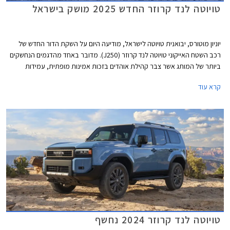
טויוטה לנד קרוזר החדש 2025 מושק בישראל
יוניון מוטורס, יבואנית טויוטה לישראל, מודיעה היום על השקת הדור החדש של
רכב השטח האייקוני טויוטה לנד קרוזר (J250). מדובר באחד מהדגמים הנחשקים
ביותר של המותג אשר צבר קהילת אוהדים בזכות אמינות מופתית, עמידות
לאורך שנים גם בתנאים קשים, ויכולות שטח מצויינות. הדור הקודם הושק עוד
קרא עוד
בשנת 2010 כך שהשקת הדור החדש הינה ללא ספק חגיגה עבור חובבי לנד
קרוזר.
טויוטה לנד קרוזר 2024 נחשף