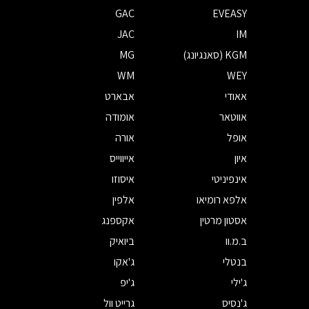
GAC
EVEASY
JAC
IM
KGM (סאנגיונג)
MG
WM
WEY
אאודי
אבארט
אווטאר
אומודה
אופל
אורה
איון
אייווייס
אינפיניטי
איסוזו
אלפא רומיאו
אלפין
אסטון מרטין
אקספנג
ב.מ.וו
ביואיק
בנטלי
ג'אקו
ג'ילי
ג'יפ
ג'נסיס
גרייט וול