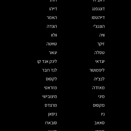
דונגפנג
דייהו
דייהטסו
האמר
הונגצ'י
הונדה
וויה
וולוו
זיקר
טויוטה
טסלה
יגואר
יונדאי
לינק אנד קו
ליפמוטור
לנד רובר
לנצ'יה
לקסוס
מאזדה
מזראטי
מיני
מיצובישי
מקסוס
מרצדס
ניו
ניסאן
סאאב
סובארו