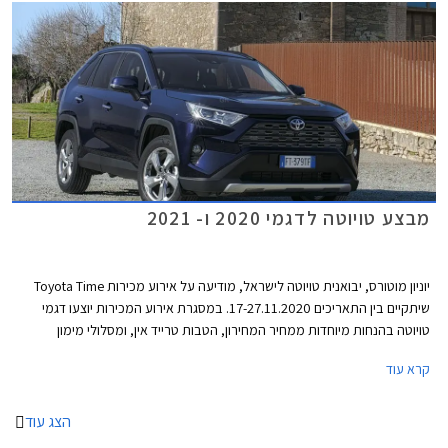
מבצע טויוטה לדגמי 2020 ו- 2021
יוניון מוטורס, יבואנית טויוטה לישראל, מודיעה על אירוע מכירות Toyota Time
שיתקיים בין התאריכים 17-27.11.2020. במסגרת אירוע המכירות יוצעו דגמי
טויוטה בהנחות מיוחדות ממחיר המחירון, הטבות טרייד אין, ומסלולי מימון
אטרקטיביים. במהלך ימי המבצע יורחבו שעות הפעילות של סוכנויות טויוטה
קרא עוד
ברחבי הארץ ואולמות התצוגה יהיו פתוחים בין השעות 8:00-20:00 בימי חול,
ובין השעות 8:00-15:00 בימי שישי. ניתן לבצע הזמנה אונליין באתר האינטרנט
של טויוטה ולשריין רכב באמצעות תשלום מקדמה בסך 2,000 ₪.
הצג עוד