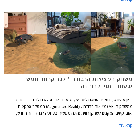
טויוטה ברחבי הארץ בין הימים א'-ה' בין השעות 8:00-18:00 ובימי ו' בין השעות
8:00-15:00, וגם ברכישות רכב אונליין באתר טויוטה ישראל.
משחק המציאות הרבודה "לנד קרוזר חמש
יבשות" זמין להורדה
יוניון מוטורס, יבואנית טויוטה לישראל, מזמינה את הגולשים להוריד וליהנות
ממשחק ה- AR (מציאות רבודה / Augmented Reality) המשלב אפקטים
ואובייקטים המקנים לשחקן חווית נהיגה ממשית בטויוטה לנד קרוזר החדש,
בתנאי דרך שונים עם נופים מגוונים ואקזוטיים.
קרא עוד