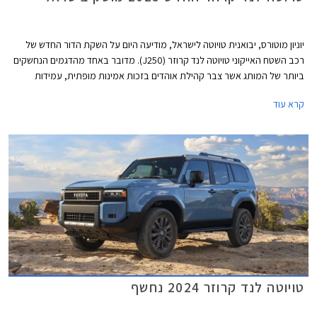
יוניון מוטורס, יבואנית טויוטה לישראל, מודיעה היום על השקת הדור החדש של
רכב השטח האייקוני טויוטה לנד קרוזר (J250). מדובר באחד מהדגמים הנחשקים
ביותר של המותג אשר צבר קהילת אוהדים בזכות אמינות מופתית, עמידות
לאורך שנים גם בתנאים קשים, ויכולות שטח מצויינות. הדור הקודם הושק עוד
קרא עוד
בשנת 2010 כך שהשקת הדור החדש הינה ללא ספק חגיגה עבור חובבי לנד
קרוזר.
טויוטה לנד קרוזר 2024 נחשף