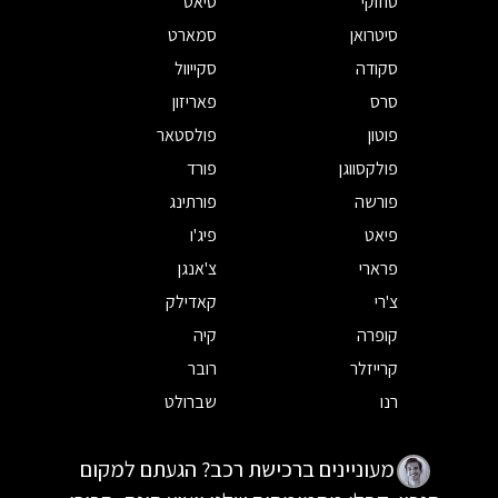
סוזוקי
סיאט
סיטרואן
סמארט
סקודה
סקייוול
סרס
פאריזון
פוטון
פולסטאר
פולקסווגן
פורד
פורשה
פורתינג
פיאט
פיג'ו
פרארי
צ'אנגן
צ'רי
קאדילק
קופרה
קיה
קרייזלר
רובר
רנו
שברולט
מעוניינים ברכישת רכב? הגעתם למקום