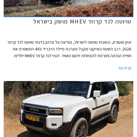
טויוטה לנד קרוזר MHEV מושק בישראל
יוניון מוטורס, יבואנית טויוטה לישראל, מודיעה על עדכון בדגמי טויוטה לנד קרוזר
2026. רכב השטח האייקוני מקבל מערכת מיילד הייבריד 48V המשפרת את
חוויית הנהיגה ותורמת להפחתת זיהום האוויר. דגמי לנד קרוזר MHEV יחליפו
בהדרגה את דגמי הדיזל המשווקים כיום, תחילה ברמות האבזור הבכירות
קרא עוד
Sahara Sky ו- Limited Sky אשר נותרו ללא שינוי, ובהמשך ביתר רמות האבזור.
המחיר התייקר ב- 5,000 ₪ ביחס לדגמי הדיזל המוחלפים.