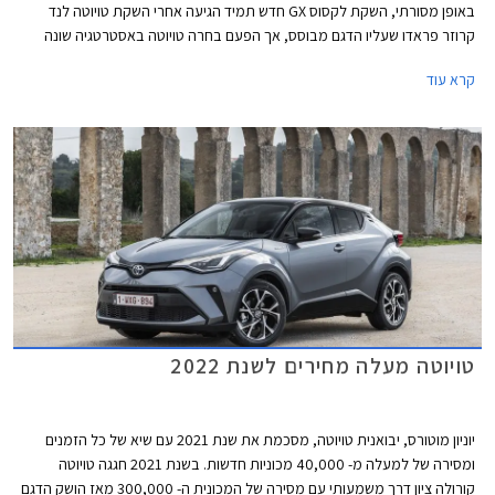
באופן מסורתי, השקת לקסוס GX חדש תמיד הגיעה אחרי השקת טויוטה לנד
קרוזר פראדו שעליו הדגם מבוסס, אך הפעם בחרה טויוטה באסטרטגיה שונה
ומציגה קודם את הגרסה של לקסוס אשר מרמזת על טויוטה לנד קרוזר פראדו
קרא עוד
2024. הדור היוצא של לקסוס GX שהוצג עוד בשנת 2009 ועבר מספר מתיחות
פנים אינו מגיע לישראל בייבוא סדיר, ככל הנראה עקב מחיר יקר משמעותית
ביחס לאחיו העממי שלא שונה מהותית, אך את הדור החדש אולי דווקא נזכה
לראות בארץ.
טויוטה מעלה מחירים לשנת 2022
יוניון מוטורס, יבואנית טויוטה, מסכמת את שנת 2021 עם שיא של כל הזמנים
ומסירה של למעלה מ- 40,000 מכוניות חדשות. בשנת 2021 חגגה טויוטה
קורולה ציון דרך משמעותי עם מסירה של המכונית ה- 300,000 מאז הושק הדגם