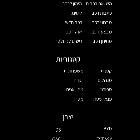
השוואת רכבים
מימון לרכב
כתבות רכב
ליסינג
מבחני רכב
רכב חדש
מבצעי רכב
ייעוץ רכב
מחירון רכב
רישום לניוזלטר
קטגוריות
קטנות
משפחתיות
מנהלים
יוקרה
ספורט
מיניוואנים
פנאי שטח
מסחרי
יצרן
BYD
DS
GAC
EVEASY