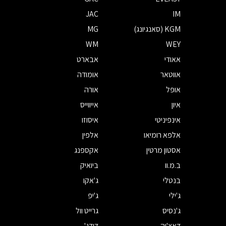
JAC
IM
KGM (סאנגיונג)
MG
WM
WEY
אאודי
אבארט
אווטאר
אומודה
אופל
אורה
איון
אייווייס
אינפיניטי
איסוזו
אלפא רומיאו
אלפין
אסטון מרטין
אקספנג
ב.מ.וו
ביואיק
בנטלי
ג'אקו
ג'ילי
ג'יפ
ג'נסיס
גרייט וול
דאצ'יה
דודג'