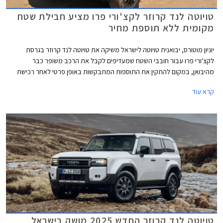
טויוטה לנד קרוזר לקצ'ורי פרו מציע חבילת שטח
מקומית ללא תוספת מחיר
יוניון מוטורס, יבואנית טויוטה לישראל משיקה את טויוטה לנד קרוזר בגרסת
לקצ'ורי פרו עבור חובבי השטח שמעדיפים לקבל את הרכב משופר כבר
מהיבואן, במקום להתקין את התוספות המתבקשות באופן פרטי לאחר רכישת
הרכב. גרסת לקצ'ורי פרו החדשה מחליפה את גרסת לקצ'ורי אשר שווקה עד כה
קרא עוד
וכוללת חבילת אבזור שטח בהתקנה מקומית בשווי 35,000 ₪, ללא תוספת
מחיר.
טויוטה לנד קרוזר החדש 2025 מושק בישראל