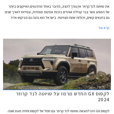
את טויוטה לנד קרוזר אין צורך להציג, מדובר באחד מהדגמים האייקונים ביותר
של המותג אשר צבר קהילת אוהדים בזכות אמינות מופתית, עמידות לאורך שנים
גם בתנאים קשים, ויכולות שטח מצויינות. בישראל הוא נהנה גם מביקוש אדיר
בשוק המשומשות ולכן גם משמירת ערך מצוינת. לראיה, הדור היוצא הושק עוד
קרא עוד
בשנת 2010 - דגם ותיק ומיושן במושגי רכב, אך מציג נתוני מכירות מפתיעים
למרות מחירו היקר.
לקסוס GX החדש מרמז על טויוטה לנד קרוזר
2024
לקסוס GX הינו למעשה טויוטה לנד קרוזר עם סמל של לקסוס וחזית מעט שונה.