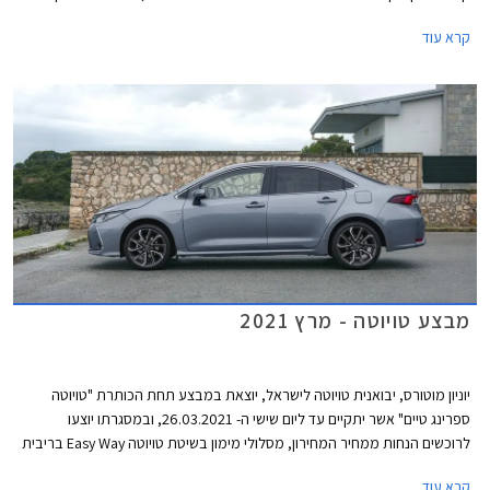
לראשונה בישראל.
קרא עוד
מבצע טויוטה - מרץ 2021
יוניון מוטורס, יבואנית טויוטה לישראל, יוצאת במבצע תחת הכותרת "טויוטה
ספרינג טיים" אשר יתקיים עד ליום שישי ה- 26.03.2021, ובמסגרתו יוצעו
לרוכשים הנחות ממחיר המחירון, מסלולי מימון בשיטת טויוטה Easy Way בריבית
מינימלית, וליסינג פרטי בהחזר חודשי קבוע. המבצע מתקיים בכל 32 סוכנויות
קרא עוד