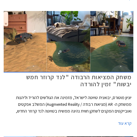
8:00-15:00, וגם ברכישות רכב אונליין באתר טויוטה ישראל.
משחק המציאות הרבודה "לנד קרוזר חמש
יבשות" זמין להורדה
יוניון מוטורס, יבואנית טויוטה לישראל, מזמינה את הגולשים להוריד וליהנות
ממשחק ה- AR (מציאות רבודה / Augmented Reality) המשלב אפקטים
ואובייקטים המקנים לשחקן חווית נהיגה ממשית בטויוטה לנד קרוזר החדש,
בתנאי דרך שונים עם נופים מגוונים ואקזוטיים.
קרא עוד