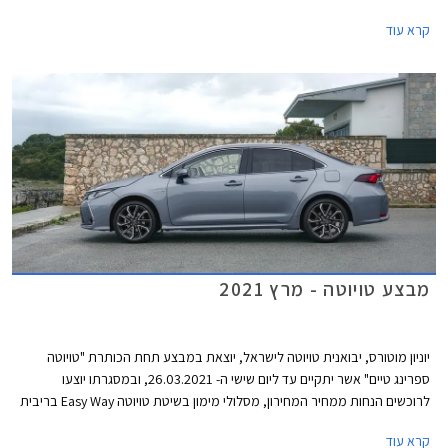
לראשונה בישראל.
קרא עוד
מבצע טויוטה - מרץ 2021
יוניון מוטורס, יבואנית טויוטה לישראל, יוצאת במבצע תחת הכותרת "טויוטה
ספרינג טיים" אשר יתקיים עד ליום שישי ה- 26.03.2021, ובמסגרתו יוצעו
לרוכשים הנחות ממחיר המחירון, מסלולי מימון בשיטת טויוטה Easy Way בריבית
מינימלית, וליסינג פרטי בהחזר חודשי קבוע. המבצע מתקיים בכל 32 סוכנויות
קרא עוד
טויוטה ברחבי הארץ בין הימים א'-ה' בין השעות 8:00-18:00 ובימי ו' בין השעות