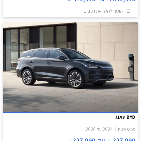
הוסף להשוואת רכבים
BYD טאנג
פנאי שטח
2024
עד
2026
327,990
עד
327,990
₪
₪