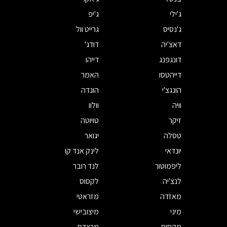
ג'ילי
ג'יפ
ג'נסיס
גרייט וול
דאצ'יה
דודג'
דונגפנג
דייהו
דייהטסו
האמר
הונגצ'י
הונדה
וויה
וולוו
זיקר
טויוטה
טסלה
יגואר
יונדאי
לינק אנד קו
ליפמוטור
לנד רובר
לנצ'יה
לקסוס
מאזדה
מזראטי
מיני
מיצובישי
מקסוס
מרצדס