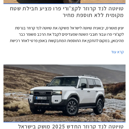
טויוטה לנד קרוזר לקצ'ורי פרו מציע חבילת שטח
מקומית ללא תוספת מחיר
יוניון מוטורס, יבואנית טויוטה לישראל משיקה את טויוטה לנד קרוזר בגרסת
לקצ'ורי פרו עבור חובבי השטח שמעדיפים לקבל את הרכב משופר כבר
מהיבואן, במקום להתקין את התוספות המתבקשות באופן פרטי לאחר רכישת
הרכב. גרסת לקצ'ורי פרו החדשה מחליפה את גרסת לקצ'ורי אשר שווקה עד כה
קרא עוד
וכוללת חבילת אבזור שטח בהתקנה מקומית בשווי 35,000 ₪, ללא תוספת
מחיר.
טויוטה לנד קרוזר החדש 2025 מושק בישראל