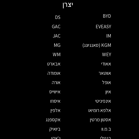
יצרן
BYD
DS
GAC
EVEASY
JAC
IM
KGM (סאנגיונג)
MG
WM
WEY
אאודי
אבארט
אווטאר
אומודה
אופל
אורה
איון
אייווייס
אינפיניטי
איסוזו
אלפא רומיאו
אלפין
אסטון מרטין
אקספנג
ב.מ.וו
ביואיק
בנטלי
ג'אקו