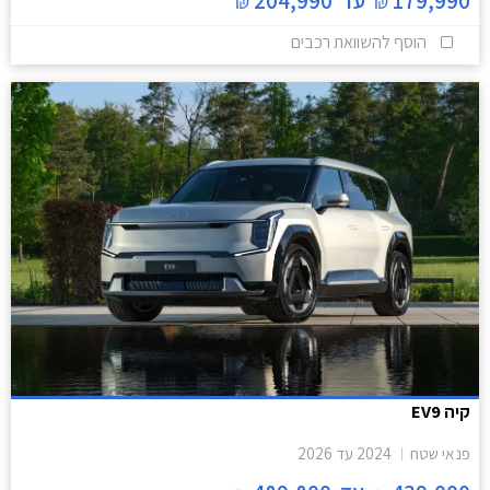
179,990
עד
204,990
₪
₪
הוסף להשוואת רכבים
קיה EV9
פנאי שטח
2024
עד
2026