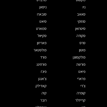
ניו
ניסאן
סאאב
סובארו
סוזוקי
סיאט
סיטרואן
סמארט
סקודה
סקייוול
סרס
פאריזון
פוטון
פולסטאר
פולקסווגן
פורד
פורשה
פורתינג
פיאט
פיג'ו
פרארי
צ'אנגן
צ'רי
קאדילק
קופרה
קיה
קרייזלר
רובר