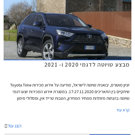
מבצע טויוטה לדגמי 2020 ו- 2021
יוניון מוטורס, יבואנית טויוטה לישראל, מודיעה על אירוע מכירות Toyota Time
שיתקיים בין התאריכים 17-27.11.2020. במסגרת אירוע המכירות יוצעו דגמי
טויוטה בהנחות מיוחדות ממחיר המחירון, הטבות טרייד אין, ומסלולי מימון
אטרקטיביים. במהלך ימי המבצע יורחבו שעות הפעילות של סוכנויות טויוטה
קרא עוד
ברחבי הארץ ואולמות התצוגה יהיו פתוחים בין השעות 8:00-20:00 בימי חול,
ובין השעות 8:00-15:00 בימי שישי. ניתן לבצע הזמנה אונליין באתר האינטרנט
של טויוטה ולשריין רכב באמצעות תשלום מקדמה בסך 2,000 ₪.
הצג עוד