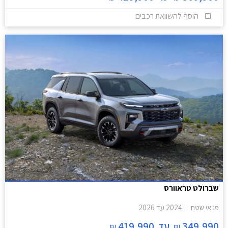
הוסף להשוואת רכבים
שברולט טראוורס
פנאי שטח
2024
עד
2026
349,990
עד
419,990
₪
₪