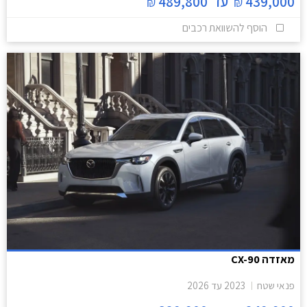
439,000
עד
489,800
₪
₪
הוסף להשוואת רכבים
מאזדה CX-90
פנאי שטח
2023
עד
2026