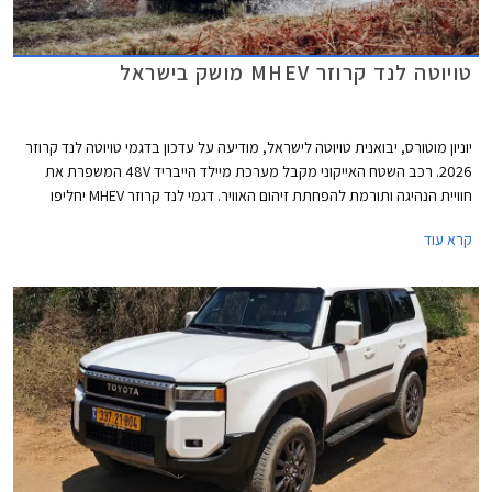
טויוטה לנד קרוזר MHEV מושק בישראל
יוניון מוטורס, יבואנית טויוטה לישראל, מודיעה על עדכון בדגמי טויוטה לנד קרוזר
2026. רכב השטח האייקוני מקבל מערכת מיילד הייבריד 48V המשפרת את
חוויית הנהיגה ותורמת להפחתת זיהום האוויר. דגמי לנד קרוזר MHEV יחליפו
בהדרגה את דגמי הדיזל המשווקים כיום, תחילה ברמות האבזור הבכירות
קרא עוד
Sahara Sky ו- Limited Sky אשר נותרו ללא שינוי, ובהמשך ביתר רמות האבזור.
המחיר התייקר ב- 5,000 ₪ ביחס לדגמי הדיזל המוחלפים.