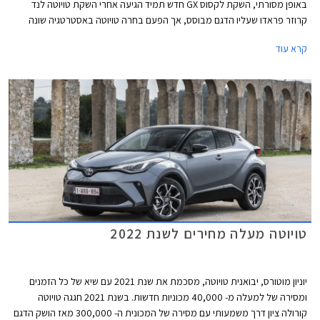
באופן מסורתי, השקת לקסוס GX חדש תמיד הגיעה אחרי השקת טויוטה לנד
קרוזר פראדו שעליו הדגם מבוסס, אך הפעם בחרה טויוטה באסטרטגיה שונה
ומציגה קודם את הגרסה של לקסוס אשר מרמזת על טויוטה לנד קרוזר פראדו
קרא עוד
2024. הדור היוצא של לקסוס GX שהוצג עוד בשנת 2009 ועבר מספר מתיחות
פנים אינו מגיע לישראל בייבוא סדיר, ככל הנראה עקב מחיר יקר משמעותית
ביחס לאחיו העממי שלא שונה מהותית, אך את הדור החדש אולי דווקא נזכה
לראות בארץ.
טויוטה מעלה מחירים לשנת 2022
יוניון מוטורס, יבואנית טויוטה, מסכמת את שנת 2021 עם שיא של כל הזמנים
ומסירה של למעלה מ- 40,000 מכוניות חדשות. בשנת 2021 חגגה טויוטה
קורולה ציון דרך משמעותי עם מסירה של המכונית ה- 300,000 מאז הושק הדגם