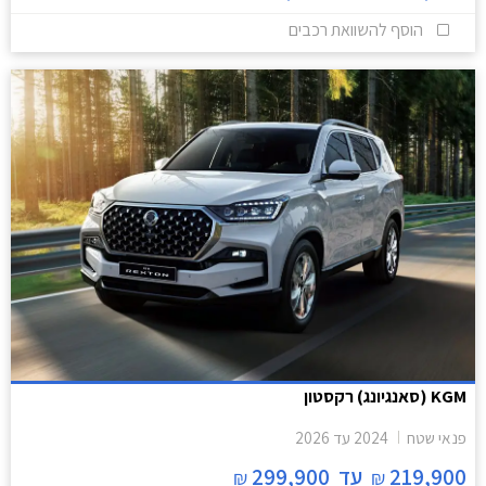
הוסף להשוואת רכבים
KGM (סאנגיונג) רקסטון
פנאי שטח
2024
עד
2026
219,900
עד
299,900
₪
₪