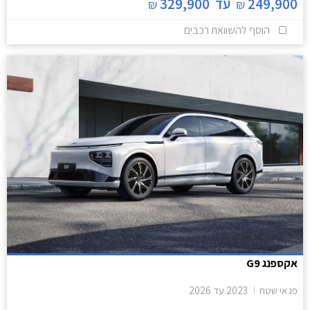
249,900
עד
329,900
₪
₪
הוסף להשוואת רכבים
אקספנג G9
פנאי שטח
2023
עד
2026