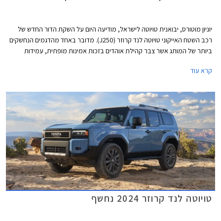
יוניון מוטורס, יבואנית טויוטה לישראל, מודיעה היום על השקת הדור החדש של
רכב השטח האייקוני טויוטה לנד קרוזר (J250). מדובר באחד מהדגמים הנחשקים
ביותר של המותג אשר צבר קהילת אוהדים בזכות אמינות מופתית, עמידות
לאורך שנים גם בתנאים קשים, ויכולות שטח מצויינות. הדור הקודם הושק עוד
קרא עוד
בשנת 2010 כך שהשקת הדור החדש הינה ללא ספק חגיגה עבור חובבי לנד
קרוזר.
טויוטה לנד קרוזר 2024 נחשף