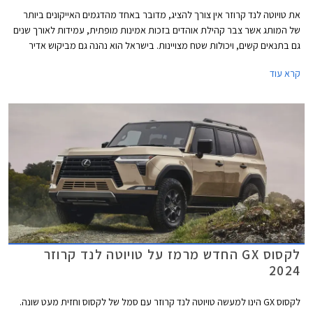
את טויוטה לנד קרוזר אין צורך להציג, מדובר באחד מהדגמים האייקונים ביותר
של המותג אשר צבר קהילת אוהדים בזכות אמינות מופתית, עמידות לאורך שנים
גם בתנאים קשים, ויכולות שטח מצויינות. בישראל הוא נהנה גם מביקוש אדיר
בשוק המשומשות ולכן גם משמירת ערך מצוינת. לראיה, הדור היוצא הושק עוד
קרא עוד
בשנת 2010 - דגם ותיק ומיושן במושגי רכב, אך מציג נתוני מכירות מפתיעים
למרות מחירו היקר.
לקסוס GX החדש מרמז על טויוטה לנד קרוזר
2024
לקסוס GX הינו למעשה טויוטה לנד קרוזר עם סמל של לקסוס וחזית מעט שונה.