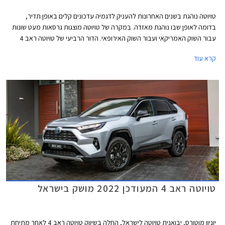
טויוטה נוהגת בשנים האחרונות להעניק לדגמיה עדכונים קלים באופן תדיר,
בדומה לאופן שבו נוהגת מאזדה. במקרה של טויוטה מוצגות גרסאות מעט שונות
עבור השוק האמריקאי ועבור השוק האירופאי. הדור הרביעי של טויוטה ראב 4
הושק בשנת 2018 וזכה מאז לגרסת אדוונצ'ר קשוחה המיועדת לשוק האמריקאי,
קרא עוד
ולעדכון קליל שהעניק לו פנסים וחישוקים בעיצוב חדש, והגיע לישראל רק
לאחרונה.
טויוטה ראב 4 המעודכן 2022 מושק בישראל
יוניון מוטורס, יבואנית טויוטה לישראל, החלה בשיווק טויוטה ראב 4 לאחר מתיחת