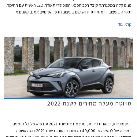
פנים קלה במסגרתה קיבל רכב הפנאי הפופולרי תאורת LED ראשית עם חתימת
תאורה בעיצוב דרמטי יותר וחישוקים בעיצוב חדש. השינויים אמנם קטנים אך
בפועל מעניקים לרכב חזות רעננה יותר. תא הנוסעים זכה לתאורת לד פנימית,
קרא עוד
פקדי תפעול חלונות מוארים, ושקעי טעינה מסוג USB-C במקום USB-A. אבזור
הבטיחות שודרג וכולל מעתה מערכת למניעת שכחת ילדים ברכב.
טויוטה מעלה מחירים לשנת 2022
יוניון מוטורס, יבואנית טויוטה, מסכמת את שנת 2021 עם שיא של כל הזמנים
ומסירה של למעלה מ- 40,000 מכוניות חדשות. בשנת 2021 חגגה טויוטה