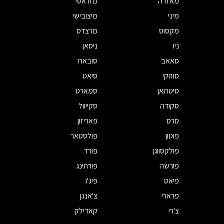
מאזדה
מזראטי
מיני
מיצובישי
מקסוס
מרצדס
ניו
ניסאן
סאאב
סובארו
סוזוקי
סיאט
סיטרואן
סמארט
סקודה
סקייוול
סרס
פאריזון
פוטון
פולסטאר
פולקסווגן
פורד
פורשה
פורתינג
פיאט
פיג'ו
פרארי
צ'אנגן
צ'רי
קאדילק