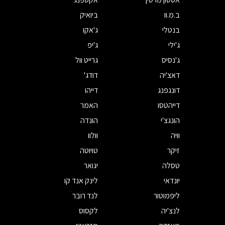
ב.מ.וו
ביואיק
בנטלי
ג'אקו
ג'ילי
ג'יפ
ג'נסיס
גרייט וול
דאצ'יה
דודג'
דונגפנג
דייהו
דייהטסו
האמר
הונגצ'י
הונדה
וויה
וולוו
זיקר
טויוטה
טסלה
יגואר
יונדאי
לינק אנד קו
ליפמוטור
לנד רובר
לנצ'יה
לקסוס