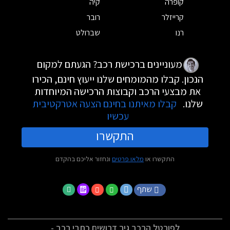
קופרה
קיה
קרייזלר
רובר
רנו
שברולט
מעוניינים ברכישת רכב? הגעתם למקום
הנכון. קבלו מהמומחים שלנו ייעוץ חינם, הכירו
את מבצעי הרכב וקבוצות הרכישה המיוחדות
שלנו.
קבלו מאיתנו בחינם הצעה אטרקטיבית
עכשיו
התקשרו
התקשרו או
מלאו פרטים
ונחזור אליכם בהקדם
שתף
לפורטל הרכב גיר דרושים כתבי רכב -