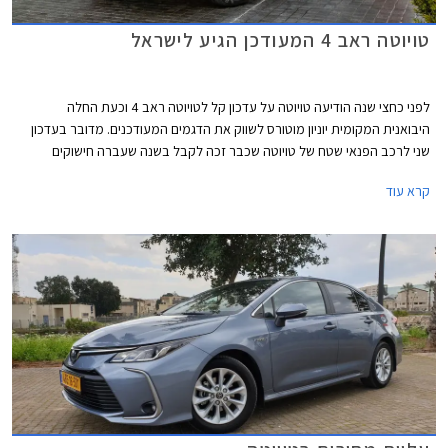
טויוטה ראב 4 המעודכן הגיע לישראל
לפני כחצי שנה הודיעה טויוטה על עדכון קל לטויוטה ראב 4 וכעת החלה
היבואנית המקומית יוניון מוטורס לשווק את הדגמים המעודכנים. מדובר בעדכון
שני לרכב הפנאי שטח של טויוטה שכבר זכה לקבל בשנה שעברה חישוקים
ופנסים בעיצוב חדש יחד עם תאורה משודרגת בתא הנוסעים ומערכת למניעת
קרא עוד
שכחת ילדים.