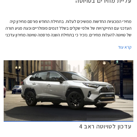
עליית מחירים בטויוטה
מחירי המכוניות החדשות ממשיכים לעלות. בתחילת החודש פורסם מחירון קיה
העדכני עם התייקרויות של אלפי שקלים בשלל דגמים פופולריים וכעת מגיע תורה
של טויוטה להעלות מחירים. נזכיר כי בתחילת השנה פרסמה טויוטה מחירון עדכני
עם התייקרויות של אלפי שקלים והעדכון הנוכחי מגיע 7 חודשים אחריו יחד עם
קרא עוד
הודעה של היצרנית על פיה עקב עיכובים בשרשרת האספקה חלו שינויים
בתכניות הייצור ביניהם הפחתת מכסות ייצור, מה שצפוי להאריך עוד יותר את
זמני ההמתנה לרכבים חדשים. שיווקה של טויוטה יאריס הופסק לפני מספר
חודשים בעוד דגמים נוספים לא יסופקו ללקוחות עד לסוף השנה.
עדכון לטויוטה ראב 4