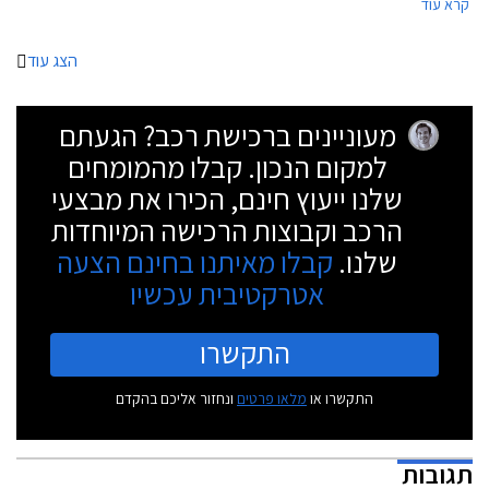
קרא עוד
נאסף מידע אודות 300,000 כלי רכב משנות המודל 2020 ו- 2021. בשבוע
שעבר פרסם הארגון את רשימת המותגים והדגמים האמינים ביותר. אספנו
עבורכם את הדגמים שקיבלו את הציון הגבוה ביותר ונמכרים גם בישראל.
הצג עוד
מעוניינים ברכישת רכב? הגעתם
למקום הנכון. קבלו מהמומחים
שלנו ייעוץ חינם, הכירו את מבצעי
הרכב וקבוצות הרכישה המיוחדות
שלנו.
קבלו מאיתנו בחינם הצעה
אטרקטיבית עכשיו
התקשרו
התקשרו או
מלאו פרטים
ונחזור אליכם בהקדם
תגובות