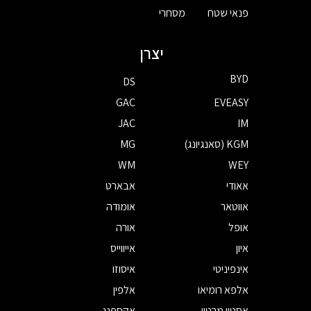
פנאי שטח
מסחרי
יצרן
BYD
DS
GAC
EVEASY
JAC
IM
KGM (סאנגיונג)
MG
WM
WEY
אאודי
אבארט
אווטאר
אומודה
אופל
אורה
איון
אייווייס
אינפיניטי
איסוזו
אלפא רומיאו
אלפין
אסטון מרטין
אקספנג