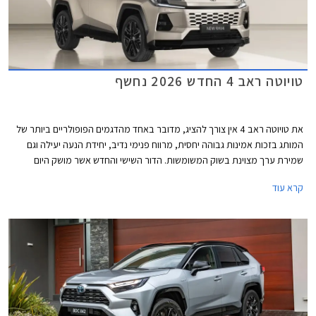
טויוטה ראב 4 החדש 2026 נחשף
את טויוטה ראב 4 אין צורך להציג, מדובר באחד מהדגמים הפופולריים ביותר של
המותג בזכות אמינות גבוהה יחסית, מרווח פנימי נדיב, יחידת הנעה יעילה וגם
שמירת ערך מצוינת בשוק המשומשות. הדור השישי והחדש אשר מושק היום
בשוק תחרותי מאי פעם מצד הסינים, יצטרך לעבוד קשה על מנת לשחזר את
קרא עוד
הצלחת קודמיו אך נראה כי טויוטה ציידה את הדגם בכלים הדרושים - רכב השומר
על המאפיינים המוכרים, באריזה מושכת ומודרנית כמתבקש. טויוטה ראב 4
החדש צפוי להגיע לישראל ברבעון הראשון של שנת 2026.