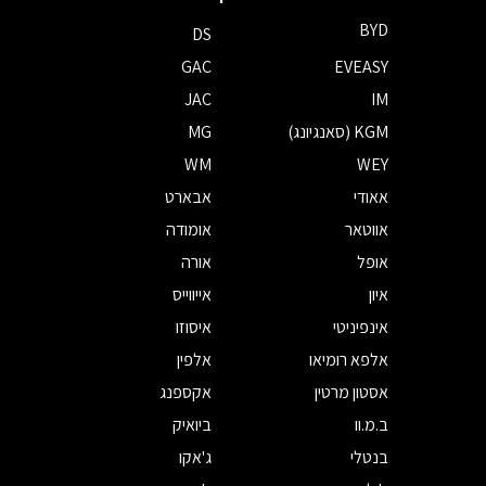
BYD
DS
GAC
EVEASY
JAC
IM
KGM (סאנגיונג)
MG
WM
WEY
אאודי
אבארט
אווטאר
אומודה
אופל
אורה
איון
אייווייס
אינפיניטי
איסוזו
אלפא רומיאו
אלפין
אסטון מרטין
אקספנג
ב.מ.וו
ביואיק
בנטלי
ג'אקו