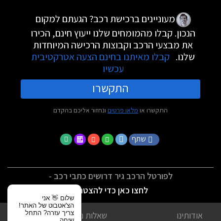
מעוניינים ברכישת רכב? הגעתם למקום
הנכון. קבלו מהמומחים שלנו ייעוץ חינם, הכירו
את מבצעי הרכב וקבוצות הרכישה המיוחדות
שלנו.
קבלו מאיתנו בחינם הצעה אטרקטיבית
עכשיו
התקשרו
התקשרו או
מלאו פרטים
ונחזור אליכם בהקדם
שתף
לפורטל הרכב גיר דרושים כתבי רכב -
לחצו כאן כדי להצטרף
שלום 👋 אני
הצ'אטבוט של האתר!
צריך עזרה? התחל
אודותינו
שאלות נפוצות
שיחה.