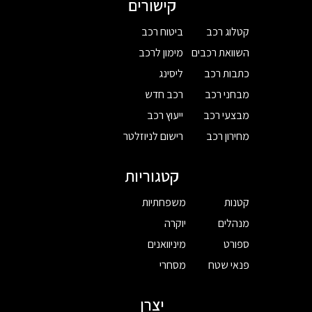
קישורים
קטלוג רכב
ביטוח רכב
השוואת רכבים
מימון לרכב
כתבות רכב
ליסינג
מבחני רכב
רכב חדש
מבצעי רכב
ייעוץ רכב
מחירון רכב
רישום לניוזלטר
קטגוריות
קטנות
משפחתיות
מנהלים
יוקרה
ספורט
מיניוואנים
פנאי שטח
מסחרי
יצרן