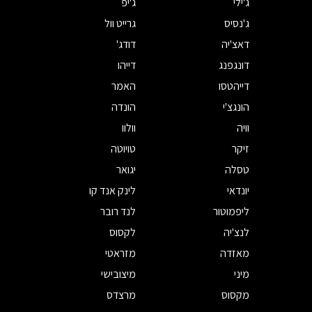
ג'ילי
ג'יפ
ג'נסיס
גרייט וול
דאצ'יה
דודג'
דונגפנג
דייהו
דייהטסו
האמר
הונגצ'י
הונדה
וויה
וולוו
זיקר
טויוטה
טסלה
יגואר
יונדאי
לינק אנד קו
ליפמוטור
לנד רובר
לנצ'יה
לקסוס
מאזדה
מזראטי
מיני
מיצובישי
מקסוס
מרצדס