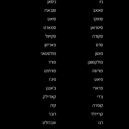
ניו
ניסאן
סאאב
סובארו
סוזוקי
סיאט
סיטרואן
סמארט
סקודה
סקייוול
סרס
פאריזון
פוטון
פולסטאר
פולקסווגן
פורד
פורשה
פורתינג
פיאט
פיג'ו
פרארי
צ'אנגן
צ'רי
קאדילק
קופרה
קיה
קרייזלר
רובר
רנו
שברולט