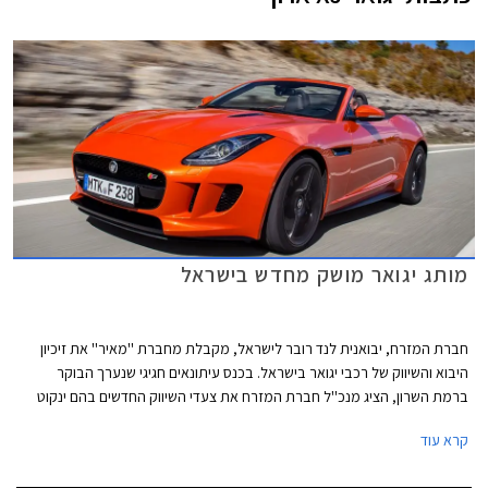
מותג יגואר מושק מחדש בישראל
חברת המזרח, יבואנית לנד רובר לישראל, מקבלת מחברת ''מאיר'' את זיכיון
היבוא והשיווק של רכבי יגואר בישראל. בכנס עיתונאים חגיגי שנערך הבוקר
ברמת השרון, הציג מנכ''ל חברת המזרח את צעדי השיווק החדשים בהם ינקוט
על מנת להגדיל את נפח מכירות המותג בשנים הקרובות. תמהיל השיווק החדש
קרא עוד
יכלול חניכת אולמות תצוגה חדשים, שדרוג מועדון יגואר ישראל, מעורבות
חברתית והוספת דגמים שונים ברמות אבזור מגוונות להיצע. מחירון הרכבים לא