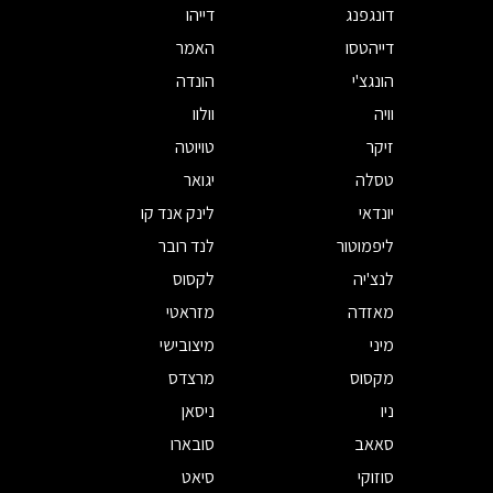
דונגפנג
דייהו
דייהטסו
האמר
הונגצ'י
הונדה
וויה
וולוו
זיקר
טויוטה
טסלה
יגואר
יונדאי
לינק אנד קו
ליפמוטור
לנד רובר
לנצ'יה
לקסוס
מאזדה
מזראטי
מיני
מיצובישי
מקסוס
מרצדס
ניו
ניסאן
סאאב
סובארו
סוזוקי
סיאט