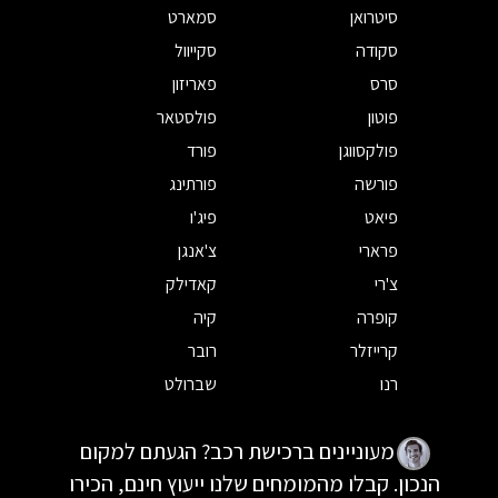
סיטרואן
סמארט
סקודה
סקייוול
סרס
פאריזון
פוטון
פולסטאר
פולקסווגן
פורד
פורשה
פורתינג
פיאט
פיג'ו
פרארי
צ'אנגן
צ'רי
קאדילק
קופרה
קיה
קרייזלר
רובר
רנו
שברולט
מעוניינים ברכישת רכב? הגעתם למקום
הנכון. קבלו מהמומחים שלנו ייעוץ חינם, הכירו