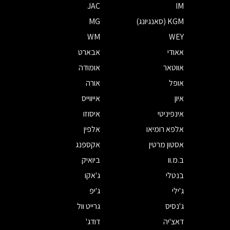
JAC
IM
KGM (סאנגיונג)
MG
WM
WEY
אאודי
אבארט
אווטאר
אומודה
אופל
אורה
איון
אייווייס
אינפיניטי
איסוזו
אלפא רומיאו
אלפין
אסטון מרטין
אקספנג
ב.מ.וו
ביואיק
בנטלי
ג'אקו
ג'ילי
ג'יפ
ג'נסיס
גרייט וול
דאצ'יה
דודג'