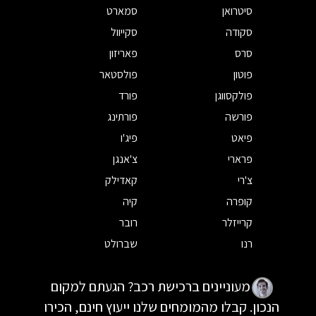
סיטרואן
סמארט
סקודה
סקייוול
סרס
פאריזון
פוטון
פולסטאר
פולקסווגן
פורד
פורשה
פורתינג
פיאט
פיג'ו
פרארי
צ'אנגן
צ'רי
קאדילק
קופרה
קיה
קרייזלר
רובר
רנו
שברולט
מעוניינים ברכישת רכב? הגעתם למקום
הנכון. קבלו מהמומחים שלנו ייעוץ חינם, הכירו