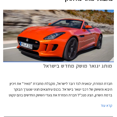
מותג יגואר מושק מחדש בישראל
חברת המזרח, יבואנית לנד רובר לישראל, מקבלת מחברת ''מאיר'' את זיכיון
היבוא והשיווק של רכבי יגואר בישראל. בכנס עיתונאים חגיגי שנערך הבוקר
ברמת השרון, הציג מנכ''ל חברת המזרח את צעדי השיווק החדשים בהם ינקוט
על מנת להגדיל את נפח מכירות המותג בשנים הקרובות. תמהיל השיווק החדש
קרא עוד
יכלול חניכת אולמות תצוגה חדשים, שדרוג מועדון יגואר ישראל, מעורבות
חברתית והוספת דגמים שונים ברמות אבזור מגוונות להיצע. מחירון הרכבים לא