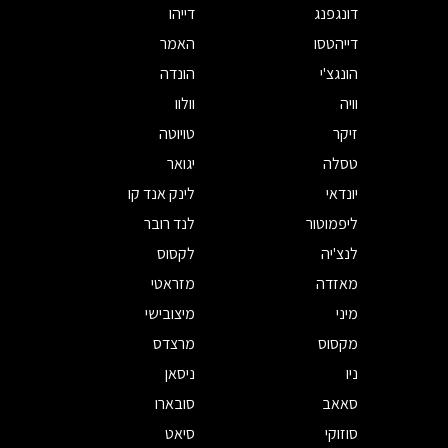
דונגפנג
דייהו
דייהטסו
האמר
הונגצ'י
הונדה
וויה
וולוו
זיקר
טויוטה
טסלה
יגואר
יונדאי
לינק אנד קו
ליפמוטור
לנד רובר
לנצ'יה
לקסוס
מאזדה
מזראטי
מיני
מיצובישי
מקסוס
מרצדס
ניו
ניסאן
סאאב
סובארו
סוזוקי
סיאט