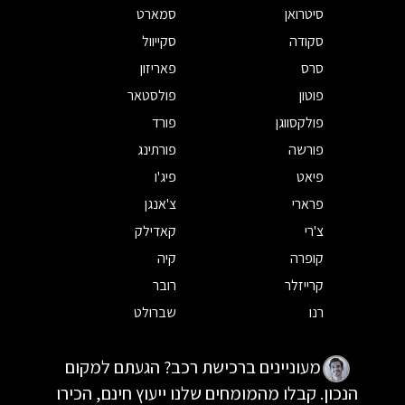
סיטרואן
סמארט
סקודה
סקייוול
סרס
פאריזון
פוטון
פולסטאר
פולקסווגן
פורד
פורשה
פורתינג
פיאט
פיג'ו
פרארי
צ'אנגן
צ'רי
קאדילק
קופרה
קיה
קרייזלר
רובר
רנו
שברולט
מעוניינים ברכישת רכב? הגעתם למקום
הנכון. קבלו מהמומחים שלנו ייעוץ חינם, הכירו