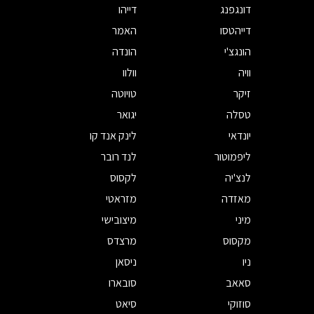
דונגפנג
דייהו
דייהטסו
האמר
הונגצ'י
הונדה
וויה
וולוו
זיקר
טויוטה
טסלה
יגואר
יונדאי
לינק אנד קו
ליפמוטור
לנד רובר
לנצ'יה
לקסוס
מאזדה
מזראטי
מיני
מיצובישי
מקסוס
מרצדס
ניו
ניסאן
סאאב
סובארו
סוזוקי
סיאט