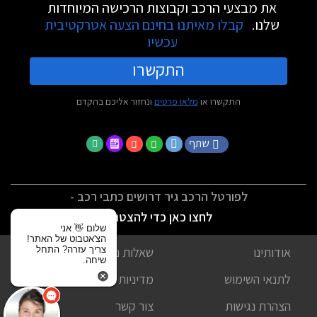
את מבצעי הרכב וקבוצות הרכישה המיוחדות
שלנו.
קבלו מאיתנו בחינם הצעה אטרקטיבית
עכשיו
התקשרו
התקשרו או
מלאו פרטים
ונחזור אליכם בהקדם
שתף
לפורטל הרכב גיר דרושים כתבי רכב -
לחצו כאן כדי להצטרף
שלום 👋 אני
הצ'אטבוט של האתר!
צריך עזרה? התחל
אודותינו
שאלות נפוצות
שיחה.
לתנאי השימוש
מדיניות פרטיות
הצהרת נגישות
צור קשר