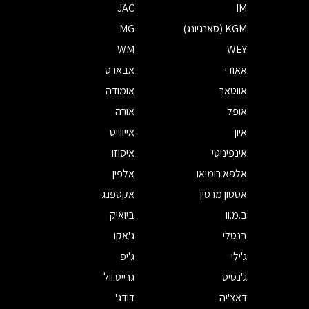
JAC
IM
KGM (סאנגיונג)
MG
WM
WEY
אאודי
אבארט
אווטאר
אומודה
אופל
אורה
איון
אייווייס
אינפיניטי
איסוזו
אלפא רומיאו
אלפין
אסטון מרטין
אקספנג
ב.מ.וו
ביואיק
בנטלי
ג'אקו
ג'ילי
ג'יפ
ג'נסיס
גרייט וול
דאצ'יה
דודג'