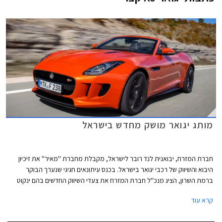
מותג יגואר מושק מחדש בישראל
חברת המזרח, יבואנית לנד רובר לישראל, מקבלת מחברת ''מאיר'' את זיכיון
היבוא והשיווק של רכבי יגואר בישראל. בכנס עיתונאים חגיגי שנערך הבוקר
ברמת השרון, הציג מנכ''ל חברת המזרח את צעדי השיווק החדשים בהם ינקוט
על מנת להגדיל את נפח מכירות המותג בשנים הקרובות. תמהיל השיווק החדש
קרא עוד
יכלול חניכת אולמות תצוגה חדשים, שדרוג מועדון יגואר ישראל, מעורבות
חברתית והוספת דגמים שונים ברמות אבזור מגוונות להיצע. מחירון הרכבים לא