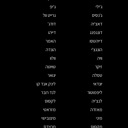
ג'ילי
ג'יפ
ג'נסיס
גרייט וול
דאצ'יה
דודג'
דונגפנג
דייהו
דייהטסו
האמר
הונגצ'י
הונדה
וויה
וולוו
זיקר
טויוטה
טסלה
יגואר
יונדאי
לינק אנד קו
ליפמוטור
לנד רובר
לנצ'יה
לקסוס
מאזדה
מזראטי
מיני
מיצובישי
מקסוס
מרצדס