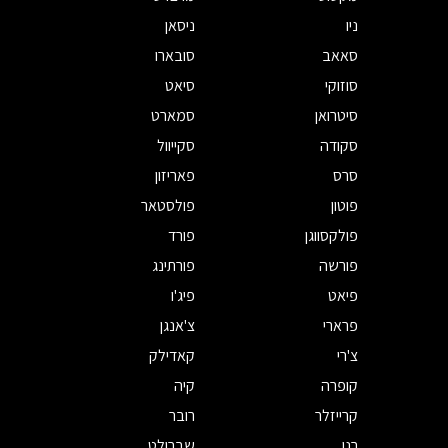
ניו
ניסאן
סאאב
סובארו
סוזוקי
סיאט
סיטרואן
סמארט
סקודה
סקייוול
סרס
פאריזון
פוטון
פולסטאר
פולקסווגן
פורד
פורשה
פורתינג
פיאט
פיג'ו
פרארי
צ'אנגן
צ'רי
קאדילק
קופרה
קיה
קרייזלר
רובר
רנו
שברולט