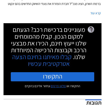
ברמת השרון, הציג מנכ''ל חברת המזרח את צעדי השיווק החדשים בהם ינקוט
על מנת להגדיל את נפח מכירות המותג בשנים הקרובות. תמהיל השיווק החדש
קרא עוד
יכלול חניכת אולמות תצוגה חדשים, שדרוג מועדון יגואר ישראל, מעורבות
חברתית והוספת דגמים שונים ברמות אבזור מגוונות להיצע. מחירון הרכבים לא
ישתנה משמעותית בשל העברת הזיכיון.
מעוניינים ברכישת רכב? הגעתם
למקום הנכון. קבלו מהמומחים
שלנו ייעוץ חינם, הכירו את מבצעי
הרכב וקבוצות הרכישה המיוחדות
שלנו.
קבלו מאיתנו בחינם הצעה
אטרקטיבית עכשיו
התקשרו
התקשרו או
מלאו פרטים
ונחזור אליכם בהקדם
תגובות