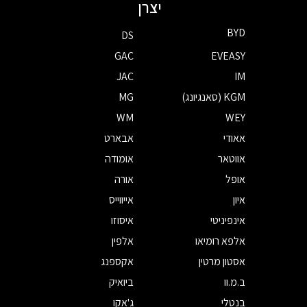
יצרן
BYD
DS
GAC
EVEASY
JAC
IM
KGM (סאנגיונג)
MG
WM
WEY
אאודי
אבארט
אווטאר
אומודה
אופל
אורה
איון
אייווייס
אינפיניטי
איסוזו
אלפא רומיאו
אלפין
אסטון מרטין
אקספנג
ב.מ.וו
ביואיק
בנטלי
ג'אקו