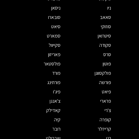
ניו
ניסאן
סאאב
סובארו
סוזוקי
סיאט
סיטרואן
סמארט
סקודה
סקייוול
סרס
פאריזון
פוטון
פולסטאר
פולקסווגן
פורד
פורשה
פורתינג
פיאט
פיג'ו
פרארי
צ'אנגן
צ'רי
קאדילק
קופרה
קיה
קרייזלר
רובר
רנו
שברולט