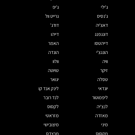
ג'ילי
ג'יפ
ג'נסיס
גרייט וול
דאצ'יה
דודג'
דונגפנג
דייהו
דייהטסו
האמר
הונגצ'י
הונדה
וויה
וולוו
זיקר
טויוטה
טסלה
יגואר
יונדאי
לינק אנד קו
ליפמוטור
לנד רובר
לנצ'יה
לקסוס
מאזדה
מזראטי
מיני
מיצובישי
מקסוס
מרצדס