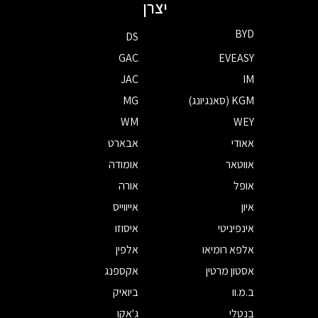
יצרן
BYD
DS
GAC
EVEASY
JAC
IM
KGM (סאנגיונג)
MG
WM
WEY
אאודי
אבארט
אווטאר
אומודה
אופל
אורה
איון
אייווייס
אינפיניטי
איסוזו
אלפא רומיאו
אלפין
אסטון מרטין
אקספנג
ב.מ.וו
ביואיק
בנטלי
ג'אקו