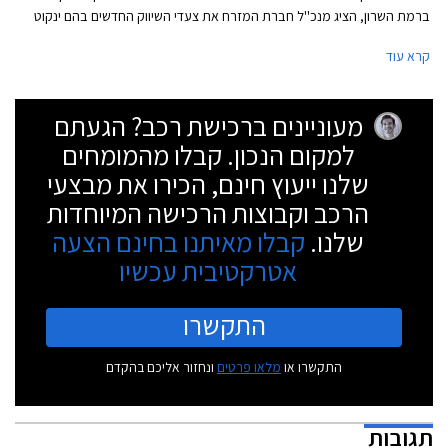
ברמת השרון, הציג מנכ''ל חברת המזרח את צעדי השיווק החדשים בהם ינקוט
על מנת להגדיל את נפח מכירות המותג בשנים הקרובות. תמהיל השיווק החדש
קרא עוד
יכלול חניכת אולמות תצוגה חדשים, שדרוג מועדון יגואר ישראל, מעורבות
חברתית והוספת דגמים שונים ברמות אבזור מגוונות להיצע. מחירון הרכבים לא
ישתנה משמעותית בשל העברת הזיכיון.
מעוניינים ברכישת רכב? הגעתם
למקום הנכון. קבלו מהמומחים
שלנו ייעוץ חינם, הכירו את מבצעי
הרכב וקבוצות הרכישה המיוחדות
שלנו.
קבלו מאיתנו בחינם הצעה
אטרקטיבית עכשיו
התקשרו
התקשרו או
מלאו פרטים
ונחזור אליכם בהקדם
תגובות