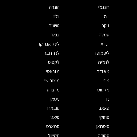
הונגצ'י
הונדה
וויה
וולוו
זיקר
טויוטה
טסלה
יגואר
יונדאי
לינק אנד קו
ליפמוטור
לנד רובר
לנצ'יה
לקסוס
מאזדה
מזראטי
מיני
מיצובישי
מקסוס
מרצדס
ניו
ניסאן
סאאב
סובארו
סוזוקי
סיאט
סיטרואן
סמארט
סקודה
סקייוול