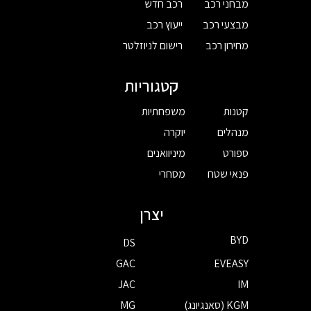
מבחני רכב
רכב חדש
מבצעי רכב
ייעוץ רכב
מחירון רכב
רישום לניוזלטר
קטגוריות
קטנות
משפחתיות
מנהלים
יוקרה
ספורט
מיניוואנים
פנאי שטח
מסחרי
יצרן
BYD
DS
GAC
EVEASY
JAC
IM
KGM (סאנגיונג)
MG