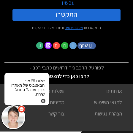
עכשיו
התקשרו
התקשרו או
מלאו פרטים
ונחזור אליכם בהקדם
שתף
לפורטל הרכב גיר דרושים כתבי רכב -
לחצו כאן כדי להצטרף
שלום 👋 אני
הצ'אטבוט של האתר!
צריך עזרה? התחל
אודותינו
שאלות נפוצות
שיחה.
לתנאי השימוש
מדיניות פרטיות
הצהרת נגישות
צור קשר