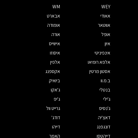
WM
WEY
אאודי
אבארט
אווטאר
אומודה
אופל
אורה
איון
אייווייס
אינפיניטי
איסוזו
אלפא רומיאו
אלפין
אסטון מרטין
אקספנג
ב.מ.וו
ביואיק
בנטלי
ג'אקו
ג'ילי
ג'יפ
ג'נסיס
גרייט וול
דאצ'יה
דודג'
דונגפנג
דייהו
דייהטסו
האמר