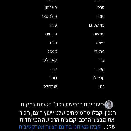
סרס
פאריזון
פוטון
פולסטאר
פולקסווגן
פורד
פורשה
פורתינג
פיאט
פיג'ו
פרארי
צ'אנגן
צ'רי
קאדילק
קופרה
קיה
קרייזלר
רובר
רנו
שברולט
מעוניינים ברכישת רכב? הגעתם למקום
הנכון. קבלו מהמומחים שלנו ייעוץ חינם, הכירו
את מבצעי הרכב וקבוצות הרכישה המיוחדות
שלנו.
קבלו מאיתנו בחינם הצעה אטרקטיבית