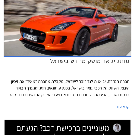
מותג יגואר מושק מחדש בישראל
חברת המזרח, יבואנית לנד רובר לישראל, מקבלת מחברת ''מאיר'' את זיכיון
היבוא והשיווק של רכבי יגואר בישראל. בכנס עיתונאים חגיגי שנערך הבוקר
ברמת השרון, הציג מנכ''ל חברת המזרח את צעדי השיווק החדשים בהם ינקוט
על מנת להגדיל את נפח מכירות המותג בשנים הקרובות. תמהיל השיווק החדש
קרא עוד
יכלול חניכת אולמות תצוגה חדשים, שדרוג מועדון יגואר ישראל, מעורבות
חברתית והוספת דגמים שונים ברמות אבזור מגוונות להיצע. מחירון הרכבים לא
ישתנה משמעותית בשל העברת הזיכיון.
מעוניינים ברכישת רכב? הגעתם