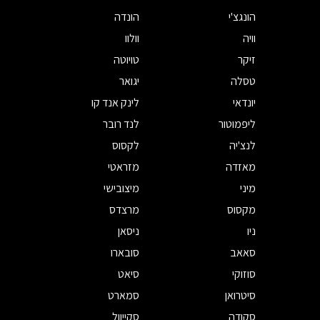
הונגצ'י
הונדה
וויה
וולוו
זיקר
טויוטה
טסלה
יגואר
יונדאי
לינק אנד קו
ליפמוטור
לנד רובר
לנצ'יה
לקסוס
מאזדה
מזראטי
מיני
מיצובישי
מקסוס
מרצדס
ניו
ניסאן
סאאב
סובארו
סוזוקי
סיאט
סיטרואן
סמארט
סקודה
סקייוול