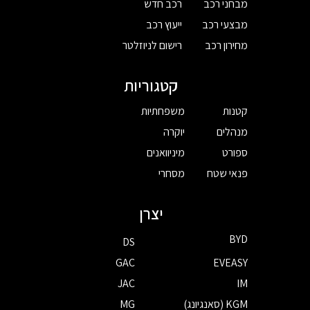
מבחני רכב
רכב חדש
מבצעי רכב
ייעוץ רכב
מחירון רכב
רישום לניוזלטר
קטגוריות
קטנות
משפחתיות
מנהלים
יוקרה
ספורט
מיניוואנים
פנאי שטח
מסחרי
יצרן
BYD
DS
GAC
EVEASY
JAC
IM
KGM (סאנגיונג)
MG