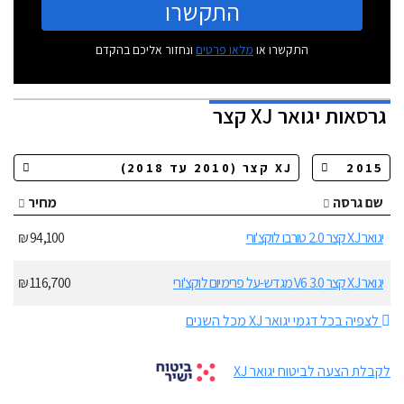
התקשרו
התקשרו או
מלאו פרטים
ונחזור אליכם בהקדם
גרסאות
יגואר XJ קצר
שם גרסה
מחיר
יגואר XJ קצר 2.0 טורבו לוקצ'ורי
94,100 ₪
יגואר XJ קצר 3.0 V6 מגדש-על פרימיום לוקצ'ורי
116,700 ₪
לצפיה בכל דגמי יגואר XJ מכל השנים
לקבלת הצעה לביטוח יגואר XJ