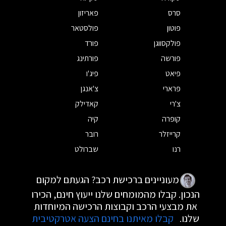
סרס
פאריזון
פוטון
פולסטאר
פולקסווגן
פורד
פורשה
פורתינג
פיאט
פיג'ו
פרארי
צ'אנגן
צ'רי
קאדילק
קופרה
קיה
קרייזלר
רובר
רנו
שברולט
מעוניינים ברכישת רכב? הגעתם למקום
הנכון. קבלו מהמומחים שלנו ייעוץ חינם, הכירו
את מבצעי הרכב וקבוצות הרכישה המיוחדות
שלנו.
קבלו מאיתנו בחינם הצעה אטרקטיבית