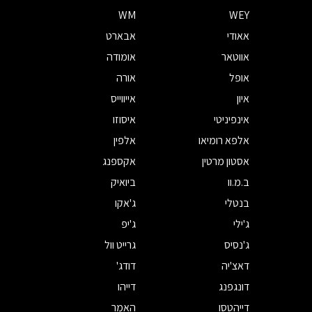
WM
WEY
אאודי
אבארט
אווטאר
אומודה
אופל
אורה
איון
אייווייס
אינפיניטי
איסוזו
אלפא רומיאו
אלפין
אסטון מרטין
אקספנג
ב.מ.וו
ביואיק
בנטלי
ג'אקו
ג'ילי
ג'יפ
ג'נסיס
גרייט וול
דאצ'יה
דודג'
דונגפנג
דייהו
דייהטסו
האמר