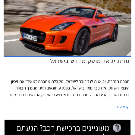
מותג יגואר מושק מחדש בישראל
חברת המזרח, יבואנית לנד רובר לישראל, מקבלת מחברת ''מאיר'' את זיכיון
היבוא והשיווק של רכבי יגואר בישראל. בכנס עיתונאים חגיגי שנערך הבוקר
ברמת השרון, הציג מנכ''ל חברת המזרח את צעדי השיווק החדשים בהם ינקוט
על מנת להגדיל את נפח מכירות המותג בשנים הקרובות. תמהיל השיווק החדש
קרא עוד
יכלול חניכת אולמות תצוגה חדשים, שדרוג מועדון יגואר ישראל, מעורבות
חברתית והוספת דגמים שונים ברמות אבזור מגוונות להיצע. מחירון הרכבים לא
ישתנה משמעותית בשל העברת הזיכיון.
מעוניינים ברכישת רכב? הגעתם