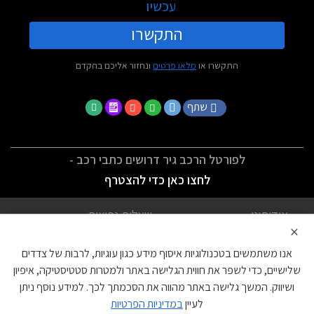
עכשיו
התקשרו
התקשרו או
מלאו פרטים
ונחזור אליכם בהקדם
שתף
לפורטל הרכב גיר דרושים כתבי רכב -
לחצו כאן כדי להצטרף
אודותינו
שאלות נפוצות
×
לתנאי השימוש
מדיניות פרטיות
אנו משתמשים בטכנולוגיות איסוף מידע כגון עוגיות, לרבות של צדדים
הצהרת נגישות
צור קשר
שלישיים, כדי לשפר את חווית הגלישה באתר ולמטרות סטטיסטיקה, איפיון
ושיווק. המשך גלישה באתר מהווה את הסכמתך לכך. למידע נוסף ניתן
עוגיות
לעיין
במדיניות הפרטיות