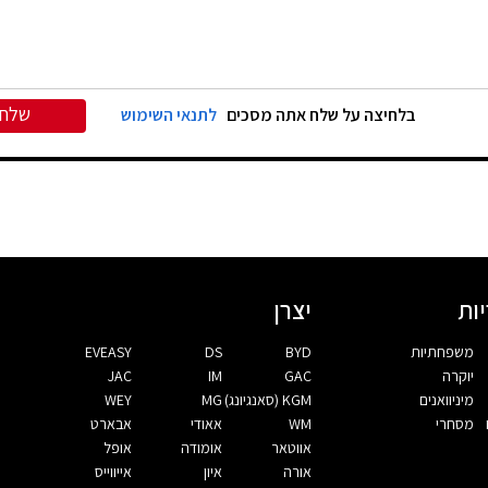
שלח
בלחיצה על שלח אתה מסכים
לתנאי השימוש
ות
יצרן
משפחתיות
BYD
DS
EVEASY
יוקרה
GAC
IM
JAC
מיניוואנים
KGM (סאנגיונג)
MG
WEY
מסחרי
WM
אאודי
אבארט
אווטאר
אומודה
אופל
אורה
איון
אייווייס