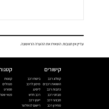
עדיין אין תגובות. השאירו את ההערה הראשונה.
קישורים
קטגורי
קטלוג רכב
ביטוח רכב
קטנות
השוואת רכבים
מימון לרכב
מנהלים
כתבות רכב
ליסינג
ספורט
מבחני רכב
רכב חדש
פנאי שטח
מבצעי רכב
ייעוץ רכב
מחירון רכב
רישום לניוזלטר