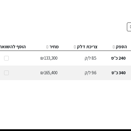
הספק
צריכת דלק
מחיר
הוסף להשוואה
240
כ״ס
8.5
ל/ק
133,300 ₪
340
כ״ס
9.6
ל/ק
165,400 ₪