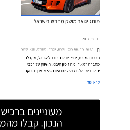
מותג יגואר מושק מחדש בישראל
11 יוני, 2017
תגיות:
חדשות רכב, יוקרה, יוקרה, ספורט, פנאי שטח, יגואר, יגואר XJ קצר 2010-2018, יגואר XJ ארוך 2010-2015, יגואר F-PACE 2016-2021, יגואר F-TYPE 2013-2020, יגואר XE 2015-2019, יגואר XF 2015-2019מחירון רכב
חברת המזרח, יבואנית לנד רובר לישראל, מקבלת
מחברת ''מאיר'' את זיכיון היבוא והשיווק של רכבי
יגואר בישראל. בכנס עיתונאים חגיגי שנערך הבוקר
ברמת השרון, הציג מנכ''ל חברת המזרח את צעדי
קרא עוד
השיווק החדשים בהם ינקוט על מנת להגדיל את נפח
מכירות המותג בשנים הקרובות. תמהיל השיווק
החדש יכלול חניכת אולמות תצוגה חדשים, שדרוג
מועדון יגואר ישראל, מעורבות חברתית
מעוניינים ברכי
והוספת דגמים שונים ברמות אבזור מגוונות להיצע.
מחירון הרכבים לא ישתנה משמעותית בשל העברת
הנכון. קבלו מהמו
הזיכיון.