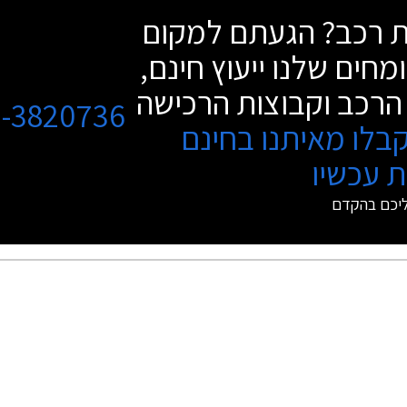
שת רכב? הגעתם למקום
מחים שלנו ייעוץ חינם,
הרכב וקבוצות הרכישה
3-3820736
בלו מאיתנו בחינם
 עכשיו
ליכם בהקדם