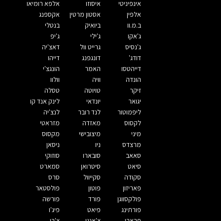
אינפיניטי
איסוזו
אלפא רומיאו
אלפין
אסטון מרטין
אקספנג
ב.מ.וו
ביואיק
בנטלי
ג'אקו
ג'ילי
ג'יפ
ג'נסיס
גרייט וול
דאצ'יה
דודג'
דונגפנג
דייהו
דייהטסו
האמר
הונגצ'י
הונדה
וויה
וולוו
זיקר
טויוטה
טסלה
יגואר
יונדאי
לינק אנד קו
ליפמוטור
לנד רובר
לנצ'יה
לקסוס
מאזדה
מזראטי
מיני
מיצובישי
מקסוס
מרצדס
ניו
ניסאן
סאאב
סובארו
סוזוקי
סיאט
סיטרואן
סמארט
סקודה
סקייוול
סרס
פאריזון
פוטון
פולסטאר
פולקסווגן
פורד
פורשה
פורתינג
פיאט
פיג'ו
פרארי
צ'אנגן
צ'רי