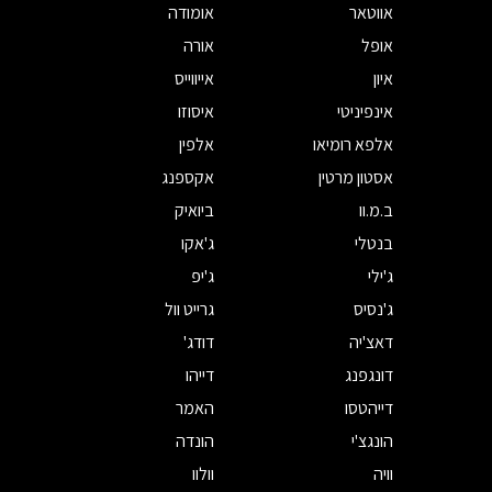
אווטאר
אומודה
אופל
אורה
איון
אייווייס
אינפיניטי
איסוזו
אלפא רומיאו
אלפין
אסטון מרטין
אקספנג
ב.מ.וו
ביואיק
בנטלי
ג'אקו
ג'ילי
ג'יפ
ג'נסיס
גרייט וול
דאצ'יה
דודג'
דונגפנג
דייהו
דייהטסו
האמר
הונגצ'י
הונדה
וויה
וולוו