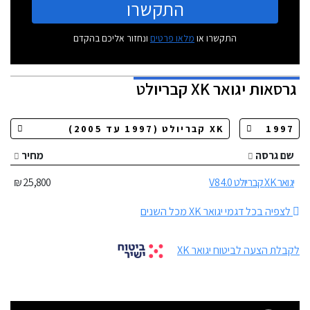
התקשרו
התקשרו או
מלאו פרטים
ונחזור אליכם בהקדם
גרסאות
יגואר XK קבריולט
שם גרסה
מחיר
יגואר XK קבריולט 4.0 V8
25,800 ₪
לצפיה בכל דגמי יגואר XK מכל השנים
לקבלת הצעה לביטוח יגואר XK