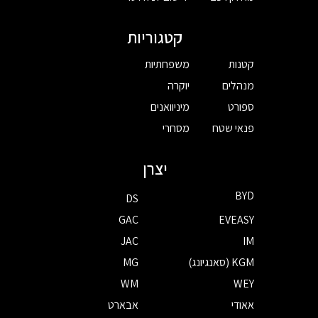
קטגוריות
קטנות
משפחתיות
מנהלים
יוקרה
ספורט
מיניוואנים
פנאי שטח
מסחרי
יצרן
BYD
DS
GAC
EVEASY
JAC
IM
KGM (סאנגיונג)
MG
WM
WEY
אאודי
אבארט