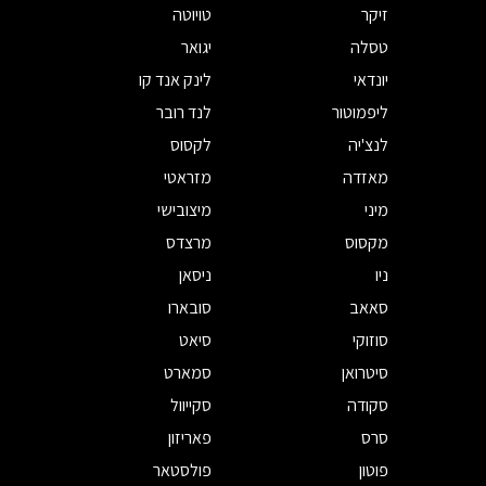
זיקר
טויוטה
טסלה
יגואר
יונדאי
לינק אנד קו
ליפמוטור
לנד רובר
לנצ'יה
לקסוס
מאזדה
מזראטי
מיני
מיצובישי
מקסוס
מרצדס
ניו
ניסאן
סאאב
סובארו
סוזוקי
סיאט
סיטרואן
סמארט
סקודה
סקייוול
סרס
פאריזון
פוטון
פולסטאר