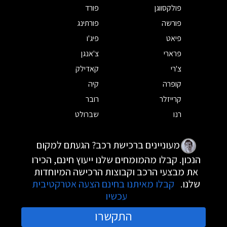
פולקסווגן
פורד
פורשה
פורתינג
פיאט
פיג'ו
פרארי
צ'אנגן
צ'רי
קאדילק
קופרה
קיה
קרייזלר
רובר
רנו
שברולט
מעוניינים ברכישת רכב? הגעתם למקום
הנכון. קבלו מהמומחים שלנו ייעוץ חינם, הכירו
את מבצעי הרכב וקבוצות הרכישה המיוחדות
שלנו.
קבלו מאיתנו בחינם הצעה אטרקטיבית
עכשיו
התקשרו