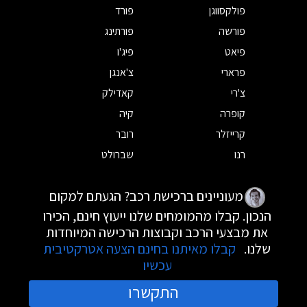
פולקסווגן
פורד
פורשה
פורתינג
פיאט
פיג'ו
פרארי
צ'אנגן
צ'רי
קאדילק
קופרה
קיה
קרייזלר
רובר
רנו
שברולט
מעוניינים ברכישת רכב? הגעתם למקום
הנכון. קבלו מהמומחים שלנו ייעוץ חינם, הכירו
את מבצעי הרכב וקבוצות הרכישה המיוחדות
שלנו.
קבלו מאיתנו בחינם הצעה אטרקטיבית
עכשיו
התקשרו