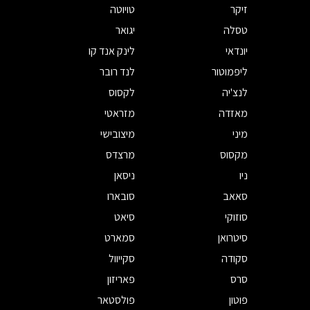
זיקר
טויוטה
טסלה
יגואר
יונדאי
לינק אנד קו
ליפמוטור
לנד רובר
לנצ'יה
לקסוס
מאזדה
מזראטי
מיני
מיצובישי
מקסוס
מרצדס
ניו
ניסאן
סאאב
סובארו
סוזוקי
סיאט
סיטרואן
סמארט
סקודה
סקייוול
סרס
פאריזון
פוטון
פולסטאר