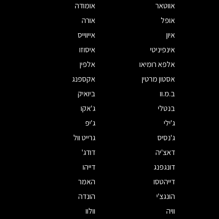
אווטאר
אומודה
אופל
אורה
איון
אייווייס
אינפיניטי
איסוזו
אלפא רומיאו
אלפין
אסטון מרטין
אקספנג
ב.מ.וו
ביואיק
בנטלי
ג'אקו
ג'ילי
ג'יפ
ג'נסיס
גרייט וול
דאצ'יה
דודג'
דונגפנג
דייהו
דייהטסו
האמר
הונגצ'י
הונדה
וויה
וולוו