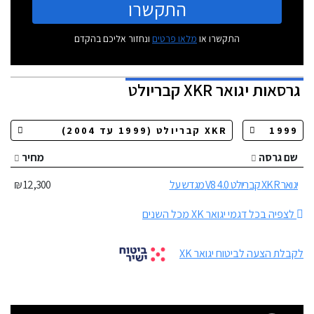
התקשרו
התקשרו או
מלאו פרטים
ונחזור אליכם בהקדם
גרסאות
יגואר XKR קבריולט
שם גרסה
מחיר
יגואר XKR קבריולט 4.0 V8 מגדש על
12,300 ₪
לצפיה בכל דגמי יגואר XK מכל השנים
לקבלת הצעה לביטוח יגואר XK