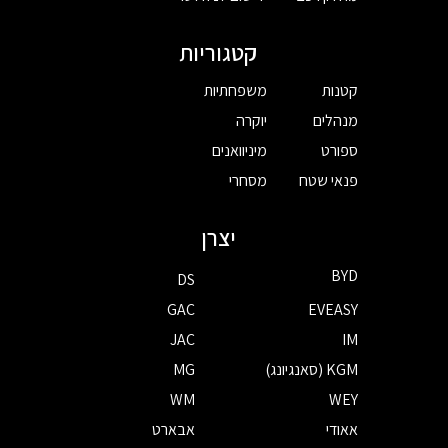
קטגוריות
קטנות
משפחתיות
מנהלים
יוקרה
ספורט
מיניוואנים
פנאי שטח
מסחרי
יצרן
BYD
DS
GAC
EVEASY
JAC
IM
KGM (סאנגיונג)
MG
WM
WEY
אאודי
אבארט