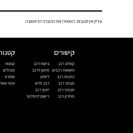
עדיין אין תגובות. השאירו את ההערה הראשונה.
קישורים
קטגורי
קטלוג רכב
ביטוח רכב
קטנות
השוואת רכבים
מימון לרכב
מנהלים
כתבות רכב
ליסינג
ספורט
מבחני רכב
רכב חדש
פנאי שטח
מבצעי רכב
ייעוץ רכב
מחירון רכב
רישום לניוזלטר