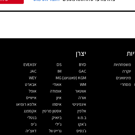
ות
יצרן
משפחתיות
BYD
DS
EVEASY
יוקרה
GAC
IM
JAC
מיניוואנים
KGM (סאנגיונג)
MG
WEY
מסחרי
WM
אאודי
אבארט
אווטאר
אומודה
אופל
אורה
איון
אייווייס
אינפיניטי
איסוזו
אלפא רומיאו
אלפין
אסטון מרטין
אקספנג
ב.מ.וו
ביואיק
בנטלי
ג'אקו
ג'ילי
ג'יפ
ג'נסיס
גרייט וול
דאצ'יה