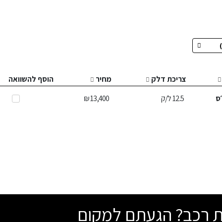
צריכת דלק
מחיר
הוסף להשוואה
ס
12.5
ל/ק
13,400 ₪
שת רכב? הגעתם למקום