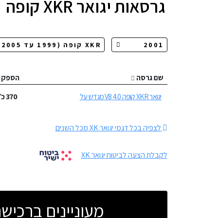
גרסאות
יגואר XKR קופה
שם גרסה
הספק
יגואר XKR קופה 4.0 V8 מגדש על
370
כ״
לצפיה בכל דגמי יגואר XK מכל השנים
לקבלת הצעה לביטוח יגואר XK
מעוניינים ברכי