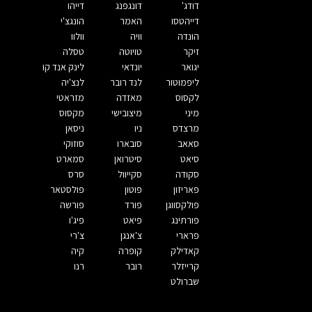
דודג'
דונגפנג
דייהו
דייהטסו
האמר
הונגצ'י
הונדה
וויה
וולוו
זיקר
טויוטה
טסלה
יגואר
יונדאי
לינק אנד קו
ליפמוטור
לנד רובר
לנצ'יה
לקסוס
מאזדה
מזראטי
מיני
מיצובישי
מקסוס
מרצדס
ניו
ניסאן
סאאב
סובארו
סוזוקי
סיאט
סיטרואן
סמארט
סקודה
סקייוול
סרס
פאריזון
פוטון
פולסטאר
פולקסווגן
פורד
פורשה
פורתינג
פיאט
פיג'ו
פרארי
צ'אנגן
צ'רי
קאדילק
קופרה
קיה
קרייזלר
רובר
רנו
שברולט