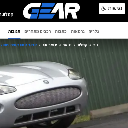
נגישות
נגישות
קטלוג ר
גלריה
גרסאות
כתבות
רכבים מתחרים
תגובות
גיר
קטלוג
יגואר
יגואר XK
יגואר XKR קופה 2005