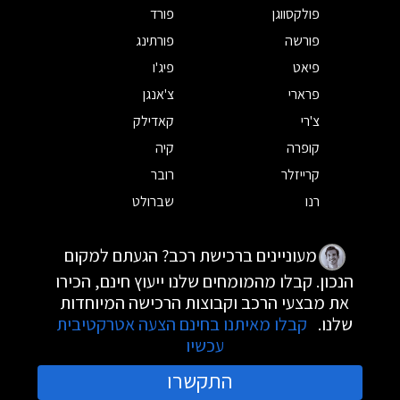
פולקסווגן
פורד
פורשה
פורתינג
פיאט
פיג'ו
פרארי
צ'אנגן
צ'רי
קאדילק
קופרה
קיה
קרייזלר
רובר
רנו
שברולט
מעוניינים ברכישת רכב? הגעתם למקום
הנכון. קבלו מהמומחים שלנו ייעוץ חינם, הכירו
את מבצעי הרכב וקבוצות הרכישה המיוחדות
שלנו.
קבלו מאיתנו בחינם הצעה אטרקטיבית
עכשיו
התקשרו