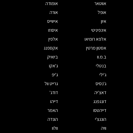
אווטאר
אומודה
אופל
אורה
איון
אייווייס
אינפיניטי
איסוזו
אלפא רומיאו
אלפין
אסטון מרטין
אקספנג
ב.מ.וו
ביואיק
בנטלי
ג'אקו
ג'ילי
ג'יפ
ג'נסיס
גרייט וול
דאצ'יה
דודג'
דונגפנג
דייהו
דייהטסו
האמר
הונגצ'י
הונדה
וויה
וולוו