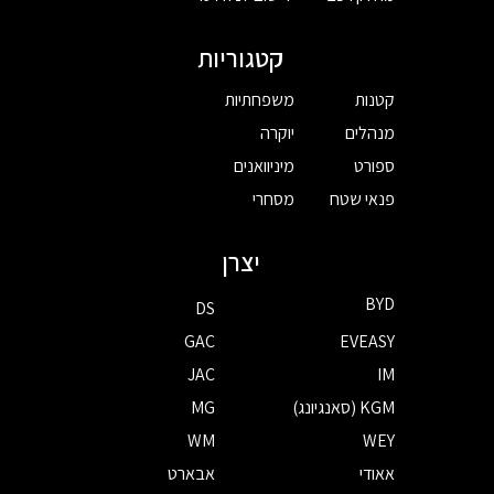
קטגוריות
קטנות
משפחתיות
מנהלים
יוקרה
ספורט
מיניוואנים
פנאי שטח
מסחרי
יצרן
BYD
DS
GAC
EVEASY
JAC
IM
KGM (סאנגיונג)
MG
WM
WEY
אאודי
אבארט