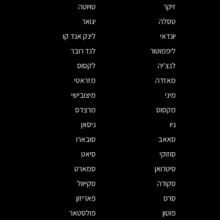
זיקר
טויוטה
טסלה
יגואר
יונדאי
לינק אנד קו
ליפמוטור
לנד רובר
לנצ'יה
לקסוס
מאזדה
מזראטי
מיני
מיצובישי
מקסוס
מרצדס
ניו
ניסאן
סאאב
סובארו
סוזוקי
סיאט
סיטרואן
סמארט
סקודה
סקייוול
סרס
פאריזון
פוטון
פולסטאר