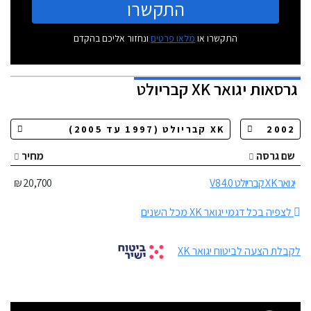
התקשרו
התקשרו או
מלאו פרטים
ונחזור אליכם בהקדם
גרסאות
יגואר XK קבריולט
שם גרסה
מחיר
יגואר XK קבריולט 4.0 V8
20,700 ₪
לצפיה בכל דגמי יגואר XK מכל השנים
לקבלת הצעה לביטוח יגואר XK