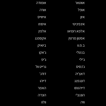
אווטאר
אומודה
אופל
אורה
איון
אייווייס
אינפיניטי
איסוזו
אלפא רומיאו
אלפין
אסטון מרטין
אקספנג
ב.מ.וו
ביואיק
בנטלי
ג'אקו
ג'ילי
ג'יפ
ג'נסיס
גרייט וול
דאצ'יה
דודג'
דונגפנג
דייהו
דייהטסו
האמר
הונגצ'י
הונדה
וויה
וולוו