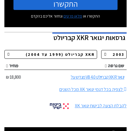
התקשרו
התקשרו או
מלאו פרטים
ונחזור אליכם בהקדם
גרסאות
יגואר XKR קבריולט
שם גרסה
מחיר
יגואר XKR קבריולט 4.0 V8 מגדש על
18,800 ₪
לצפיה בכל דגמי יגואר XK מכל השנים
לקבלת הצעה לביטוח יגואר XK