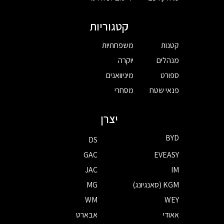
קטגוריות
קטנות
משפחתיות
מנהלים
יוקרה
ספורט
מיניוואנים
פנאי שטח
מסחרי
יצרן
BYD
DS
GAC
EVEASY
JAC
IM
KGM (סאנגיונג)
MG
WM
WEY
אאודי
אבארט