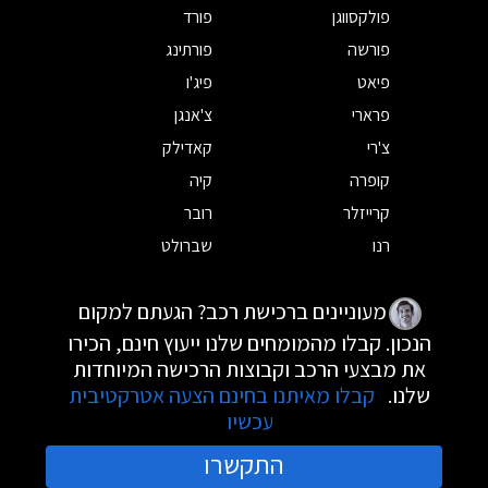
פולקסווגן
פורד
פורשה
פורתינג
פיאט
פיג'ו
פרארי
צ'אנגן
צ'רי
קאדילק
קופרה
קיה
קרייזלר
רובר
רנו
שברולט
מעוניינים ברכישת רכב? הגעתם למקום
הנכון. קבלו מהמומחים שלנו ייעוץ חינם, הכירו
את מבצעי הרכב וקבוצות הרכישה המיוחדות
שלנו.
קבלו מאיתנו בחינם הצעה אטרקטיבית
עכשיו
התקשרו