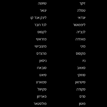
זיקר
טויוטה
טסלה
יגואר
יונדאי
לינק אנד קו
ליפמוטור
לנד רובר
לנצ'יה
לקסוס
מאזדה
מזראטי
מיני
מיצובישי
מקסוס
מרצדס
ניו
ניסאן
סאאב
סובארו
סוזוקי
סיאט
סיטרואן
סמארט
סקודה
סקייוול
סרס
פאריזון
פוטון
פולסטאר