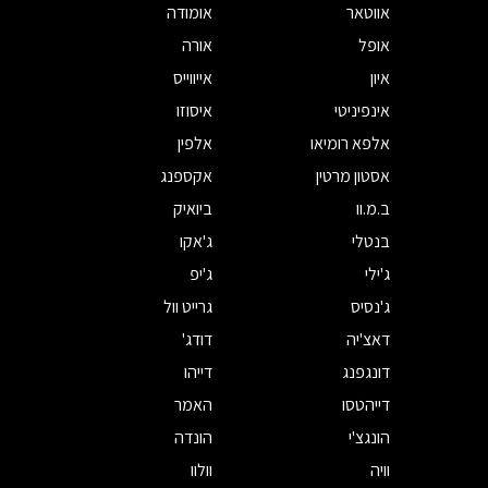
אווטאר
אומודה
אופל
אורה
איון
אייווייס
אינפיניטי
איסוזו
אלפא רומיאו
אלפין
אסטון מרטין
אקספנג
ב.מ.וו
ביואיק
בנטלי
ג'אקו
ג'ילי
ג'יפ
ג'נסיס
גרייט וול
דאצ'יה
דודג'
דונגפנג
דייהו
דייהטסו
האמר
הונגצ'י
הונדה
וויה
וולוו