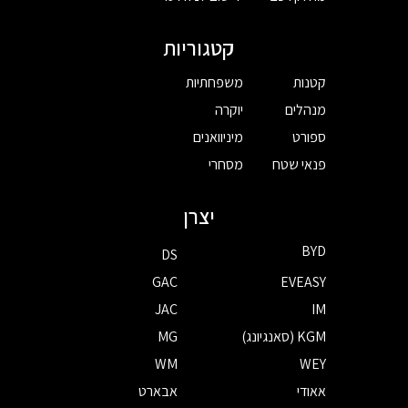
קטגוריות
קטנות
משפחתיות
מנהלים
יוקרה
ספורט
מיניוואנים
פנאי שטח
מסחרי
יצרן
BYD
DS
GAC
EVEASY
JAC
IM
KGM (סאנגיונג)
MG
WM
WEY
אאודי
אבארט