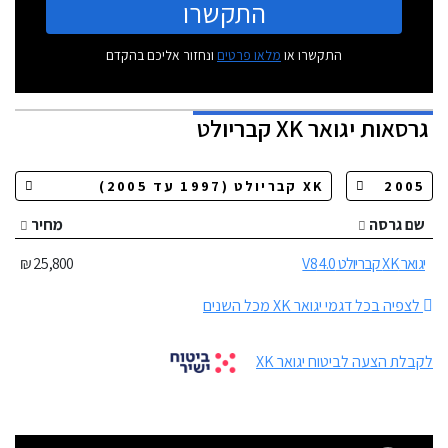
התקשרו
התקשרו או
מלאו פרטים
ונחזור אליכם בהקדם
גרסאות
יגואר XK קבריולט
שם גרסה
מחיר
יגואר XK קבריולט 4.0 V8
25,800 ₪
לצפיה בכל דגמי יגואר XK מכל השנים
לקבלת הצעה לביטוח יגואר XK