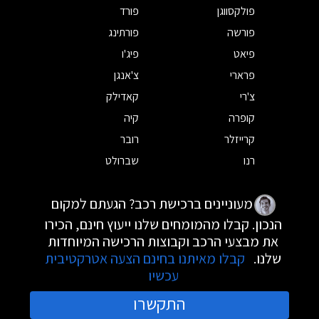
פולקסווגן
פורד
פורשה
פורתינג
פיאט
פיג'ו
פרארי
צ'אנגן
צ'רי
קאדילק
קופרה
קיה
קרייזלר
רובר
רנו
שברולט
מעוניינים ברכישת רכב? הגעתם למקום
הנכון. קבלו מהמומחים שלנו ייעוץ חינם, הכירו
את מבצעי הרכב וקבוצות הרכישה המיוחדות
שלנו.
קבלו מאיתנו בחינם הצעה אטרקטיבית
עכשיו
התקשרו