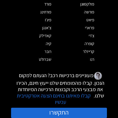
פולקסווגן
פורד
פורשה
פורתינג
פיאט
פיג'ו
פרארי
צ'אנגן
צ'רי
קאדילק
קופרה
קיה
קרייזלר
רובר
רנו
שברולט
מעוניינים ברכישת רכב? הגעתם למקום
הנכון. קבלו מהמומחים שלנו ייעוץ חינם, הכירו
את מבצעי הרכב וקבוצות הרכישה המיוחדות
שלנו.
קבלו מאיתנו בחינם הצעה אטרקטיבית
עכשיו
התקשרו