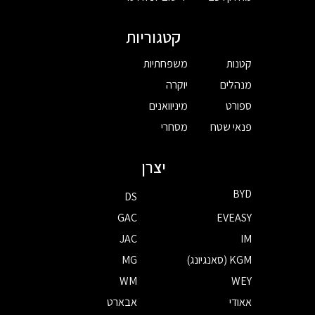
קטגוריות
קטנות
משפחתיות
מנהלים
יוקרה
ספורט
מיניוואנים
פנאי שטח
מסחרי
יצרן
BYD
DS
GAC
EVEASY
JAC
IM
KGM (סאנגיונג)
MG
WM
WEY
אאודי
אבארט