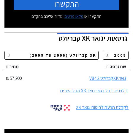
התקשרו
התקשרו או
מלאו פרטים
ונחזור אליכם בהקדם
גרסאות
יגואר XK קבריולט
שם גרסה
מחיר
יגואר XK קבריולט 4.2 V8
57,900 ₪
לצפיה בכל דגמי יגואר XK מכל השנים
לקבלת הצעה לביטוח יגואר XK