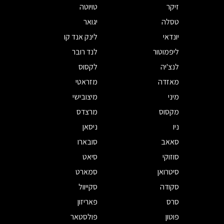
זיקר
טויוטה
טסלה
יגואר
יונדאי
לינק אנד קו
ליפמוטור
לנד רובר
לנצ'יה
לקסוס
מאזדה
מזראטי
מיני
מיצובישי
מקסוס
מרצדס
ניו
ניסאן
סאאב
סובארו
סוזוקי
סיאט
סיטרואן
סמארט
סקודה
סקייוול
סרס
פאריזון
פוטון
פולסטאר