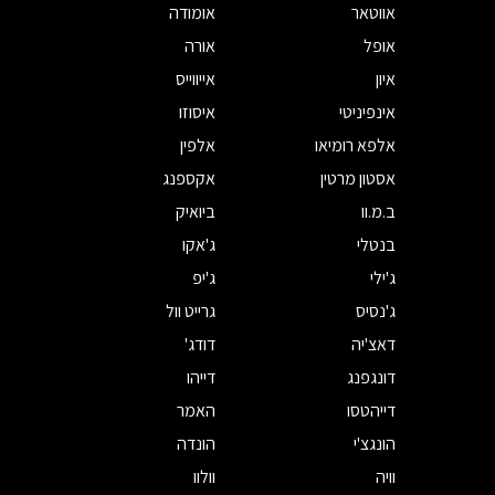
אווטאר
אומודה
אופל
אורה
איון
אייווייס
אינפיניטי
איסוזו
אלפא רומיאו
אלפין
אסטון מרטין
אקספנג
ב.מ.וו
ביואיק
בנטלי
ג'אקו
ג'ילי
ג'יפ
ג'נסיס
גרייט וול
דאצ'יה
דודג'
דונגפנג
דייהו
דייהטסו
האמר
הונגצ'י
הונדה
וויה
וולוו