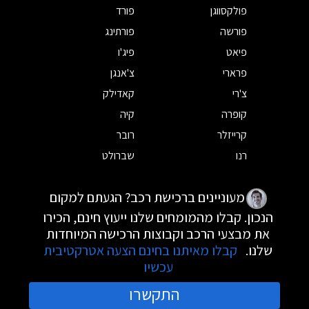
פולקסווגן
פורד
פורשה
פורתינג
פיאט
פיג'ו
פרארי
צ'אנגן
צ'רי
קאדילק
קופרה
קיה
קרייזלר
רובר
רנו
שברולט
מעוניינים ברכישת רכב? הגעתם למקום
הנכון. קבלו מהמומחים שלנו ייעוץ חינם, הכירו
את מבצעי הרכב וקבוצות הרכישה המיוחדות
שלנו.
קבלו מאיתנו בחינם הצעה אטרקטיבית
עכשיו
התקשרו