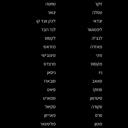
זיקר
טויוטה
טסלה
יגואר
יונדאי
לינק אנד קו
ליפמוטור
לנד רובר
לנצ'יה
לקסוס
מאזדה
מזראטי
מיני
מיצובישי
מקסוס
מרצדס
ניו
ניסאן
סאאב
סובארו
סוזוקי
סיאט
סיטרואן
סמארט
סקודה
סקייוול
סרס
פאריזון
פוטון
פולסטאר