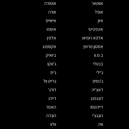
אווטאר
אומודה
אופל
אורה
איון
אייווייס
אינפיניטי
איסוזו
אלפא רומיאו
אלפין
אסטון מרטין
אקספנג
ב.מ.וו
ביואיק
בנטלי
ג'אקו
ג'ילי
ג'יפ
ג'נסיס
גרייט וול
דאצ'יה
דודג'
דונגפנג
דייהו
דייהטסו
האמר
הונגצ'י
הונדה
וויה
וולוו