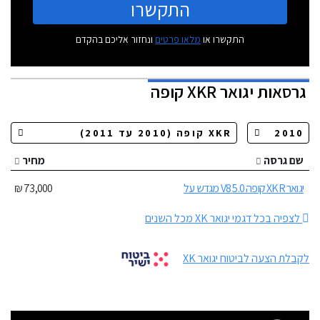
התקשרו
התקשרו או
מלאו פרטים
ונחזור אליכם בהקדם
גרסאות
יגואר XKR קופה
שם גרסה
מחיר
יגואר XKR קופה 5.0 V8 מגדש על
73,000 ₪
לצפיה בכל דגמי יגואר XK מכל השנים
לקבלת הצעה לביטוח יגואר XK