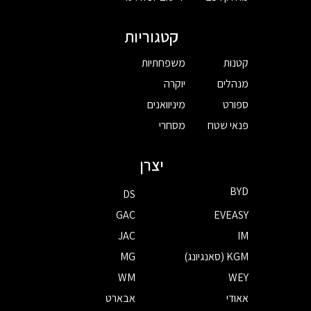
קטגוריות
קטנות
משפחתיות
מנהלים
יוקרה
ספורט
מיניוואנים
פנאי שטח
מסחרי
יצרן
BYD
DS
GAC
EVEASY
JAC
IM
KGM (סאנגיונג)
MG
WM
WEY
אאודי
אבארט