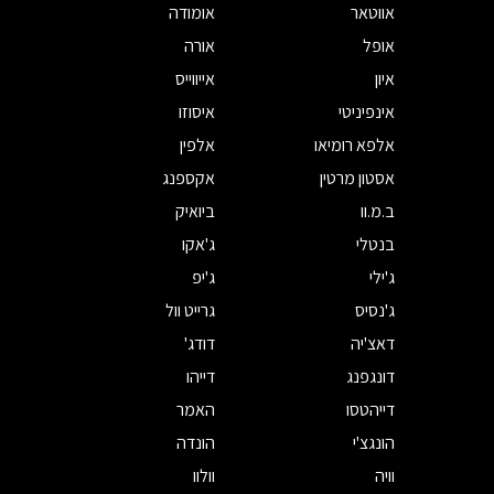
אווטאר
אומודה
אופל
אורה
איון
אייווייס
אינפיניטי
איסוזו
אלפא רומיאו
אלפין
אסטון מרטין
אקספנג
ב.מ.וו
ביואיק
בנטלי
ג'אקו
ג'ילי
ג'יפ
ג'נסיס
גרייט וול
דאצ'יה
דודג'
דונגפנג
דייהו
דייהטסו
האמר
הונגצ'י
הונדה
וויה
וולוו