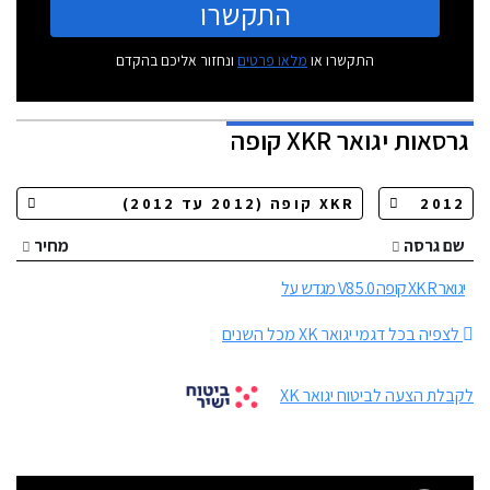
התקשרו
התקשרו או
מלאו פרטים
ונחזור אליכם בהקדם
גרסאות
יגואר XKR קופה
שם גרסה
מחיר
יגואר XKR קופה 5.0 V8 מגדש על
לצפיה בכל דגמי יגואר XK מכל השנים
לקבלת הצעה לביטוח יגואר XK