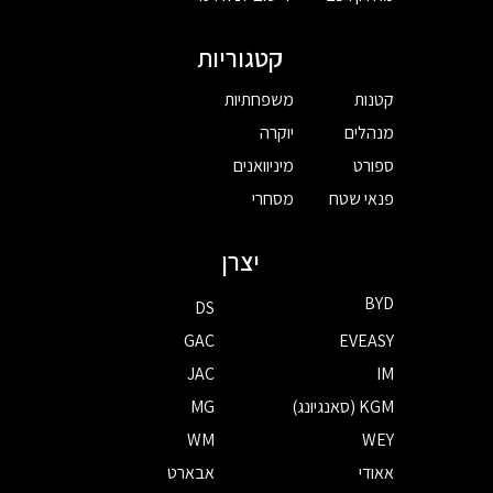
קטגוריות
קטנות
משפחתיות
מנהלים
יוקרה
ספורט
מיניוואנים
פנאי שטח
מסחרי
יצרן
BYD
DS
GAC
EVEASY
JAC
IM
KGM (סאנגיונג)
MG
WM
WEY
אאודי
אבארט