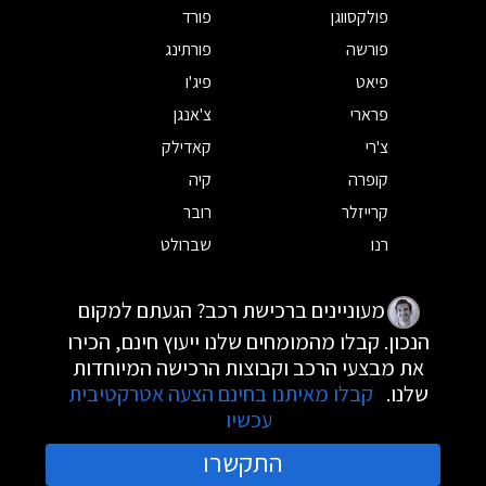
פולקסווגן
פורד
פורשה
פורתינג
פיאט
פיג'ו
פרארי
צ'אנגן
צ'רי
קאדילק
קופרה
קיה
קרייזלר
רובר
רנו
שברולט
מעוניינים ברכישת רכב? הגעתם למקום
הנכון. קבלו מהמומחים שלנו ייעוץ חינם, הכירו
את מבצעי הרכב וקבוצות הרכישה המיוחדות
שלנו.
קבלו מאיתנו בחינם הצעה אטרקטיבית
עכשיו
התקשרו