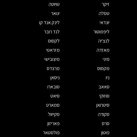
זיקר
טויוטה
טסלה
יגואר
יונדאי
לינק אנד קו
ליפמוטור
לנד רובר
לנצ'יה
לקסוס
מאזדה
מזראטי
מיני
מיצובישי
מקסוס
מרצדס
ניו
ניסאן
סאאב
סובארו
סוזוקי
סיאט
סיטרואן
סמארט
סקודה
סקייוול
סרס
פאריזון
פוטון
פולסטאר