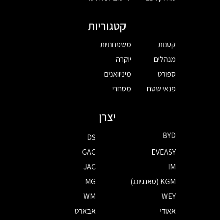
קטגוריות
קטנות
משפחתיות
מנהלים
יוקרה
ספורט
מיניוואנים
פנאי שטח
מסחרי
יצרן
BYD
DS
GAC
EVEASY
JAC
IM
KGM (סאנגיונג)
MG
WM
WEY
אאודי
אבארט