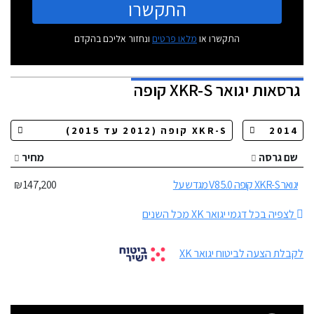
התקשרו
התקשרו או
מלאו פרטים
ונחזור אליכם בהקדם
גרסאות
יגואר XKR-S קופה
שם גרסה
מחיר
יגואר XKR-S קופה 5.0 V8 מגדש על
147,200 ₪
לצפיה בכל דגמי יגואר XK מכל השנים
לקבלת הצעה לביטוח יגואר XK