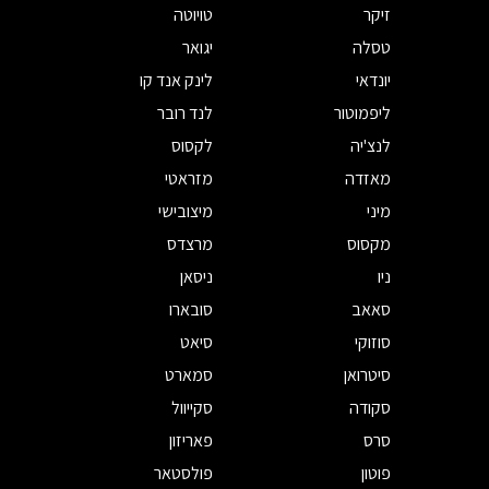
זיקר
טויוטה
טסלה
יגואר
יונדאי
לינק אנד קו
ליפמוטור
לנד רובר
לנצ'יה
לקסוס
מאזדה
מזראטי
מיני
מיצובישי
מקסוס
מרצדס
ניו
ניסאן
סאאב
סובארו
סוזוקי
סיאט
סיטרואן
סמארט
סקודה
סקייוול
סרס
פאריזון
פוטון
פולסטאר