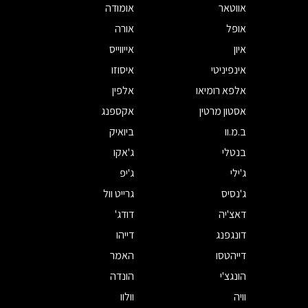
אווטאר
אומודה
אופל
אורה
איון
אייווייס
אינפיניטי
איסוזו
אלפא רומיאו
אלפין
אסטון מרטין
אקספנג
ב.מ.וו
ביואיק
בנטלי
ג'אקו
ג'ילי
ג'יפ
ג'נסיס
גרייט וול
דאצ'יה
דודג'
דונגפנג
דייהו
דייהטסו
האמר
הונגצ'י
הונדה
וויה
וולוו