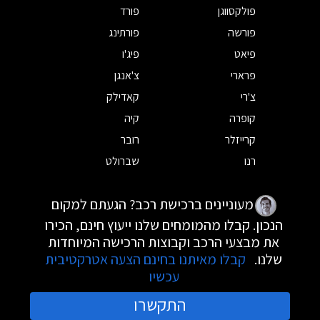
פולקסווגן
פורד
פורשה
פורתינג
פיאט
פיג'ו
פרארי
צ'אנגן
צ'רי
קאדילק
קופרה
קיה
קרייזלר
רובר
רנו
שברולט
מעוניינים ברכישת רכב? הגעתם למקום
הנכון. קבלו מהמומחים שלנו ייעוץ חינם, הכירו
את מבצעי הרכב וקבוצות הרכישה המיוחדות
שלנו.
קבלו מאיתנו בחינם הצעה אטרקטיבית
עכשיו
התקשרו