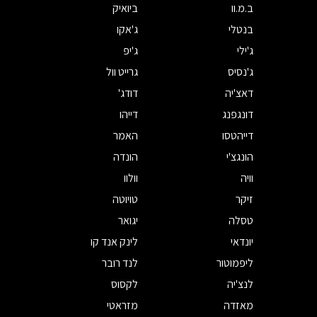
ב.מ.וו
ביואיק
בנטלי
ג'אקו
ג'ילי
ג'יפ
ג'נסיס
גרייט וול
דאצ'יה
דודג'
דונגפנג
דייהו
דייהטסו
האמר
הונגצ'י
הונדה
וויה
וולוו
זיקר
טויוטה
טסלה
יגואר
יונדאי
לינק אנד קו
ליפמוטור
לנד רובר
לנצ'יה
לקסוס
מאזדה
מזראטי