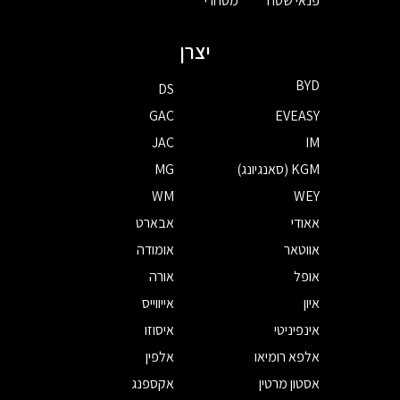
פנאי שטח
מסחרי
יצרן
BYD
DS
GAC
EVEASY
JAC
IM
KGM (סאנגיונג)
MG
WM
WEY
אאודי
אבארט
אווטאר
אומודה
אופל
אורה
איון
אייווייס
אינפיניטי
איסוזו
אלפא רומיאו
אלפין
אסטון מרטין
אקספנג