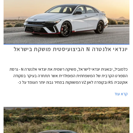
יונדאי אלנטרה N הביצועיסטית מושקת בישראל
כלמוביל, יבואנית יונדאי לישראל, משיקה רשמית את יונדאי אלנטרה N - גרסת
הספורט הקרבית של המשפחתית הפופולרית אשר תתחרה בעיקר בסקודה
אוקטביה RS ובקופרה לאון VZ המשווקות במחיר גבוה יותר העומד על כ-
265,000 ₪. יונדאי אלנטרה N תשווק עם תיבת הילוכים ידנית במחיר 224,900
קרא עוד
₪ ואוטומטית (רובוטית כפולת מצמדים) במחיר 234,900 ₪.