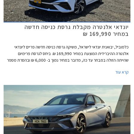
יונדאי אלנטרה מקבלת גרסת כניסה חדשה
במחיר 169,990 ₪
כלמוביל, יבואנית יונדאי לישראל, משיקה גרסת כניסה חדשה פריים ליונדאי
אלנטרה ההיברידית המוצעת במחיר 169,990 ₪. ביחס לגרסת פרימיום
שהייתה הזולה במבחר עד כה, מדובר במחיר נמוך ב- 6,000 ₪ ובהסרת מספר
פריטי אבזור: מפתח חכם, חיפוי עור לידית ההילוכים, משענות ראש מתכווננות,
קרא עוד
משענת יד עם מחזיקי כוסות במושב האחורי, וקיפול מושב אחורי. כמו כן, תאורת
האיתות עברה ממראות הצד אל הכנפיים הקדמיות.