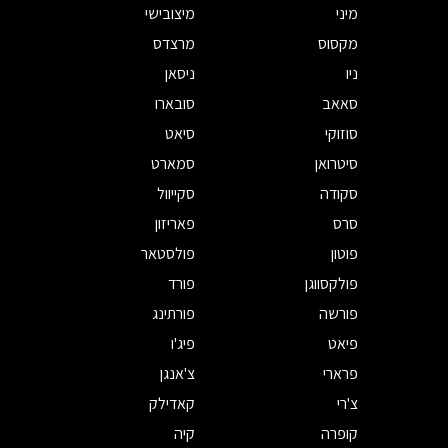
מיני
מיצובישי
מקסוס
מרצדס
ניו
ניסאן
סאאב
סובארו
סוזוקי
סיאט
סיטרואן
סמארט
סקודה
סקייוול
סרס
פאריזון
פוטון
פולסטאר
פולקסווגן
פורד
פורשה
פורתינג
פיאט
פיג'ו
פרארי
צ'אנגן
צ'רי
קאדילק
קופרה
קיה