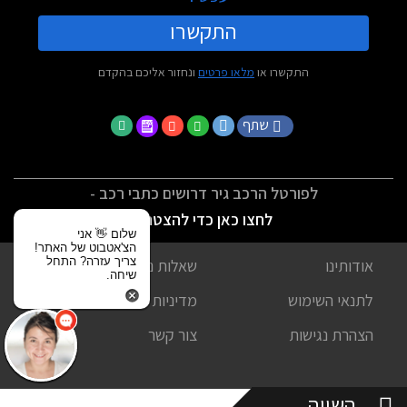
התקשרו
התקשרו או
מלאו פרטים
ונחזור אליכם בהקדם
שתף
לפורטל הרכב גיר דרושים כתבי רכב -
לחצו כאן כדי להצטרף
שלום 👋 אני
הצ'אטבוט של האתר!
צריך עזרה? התחל
אודותינו
שאלות נפוצות
שיחה.
לתנאי השימוש
מדיניות פרטיות
הצהרת נגישות
צור קשר
השווה