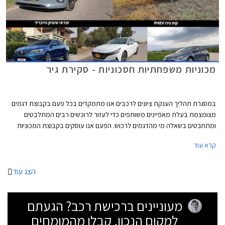
מכוניות משפחתיות חסכוניות - סקירת גיר
במסגרת תהליך הענקת ציונים לרכבים אנו מתמקדים בכל פעם בקבוצת דגמים
מצומצמת בעלת מאפיינים משותפים כדי לעזור לרוכשים רבים המתלבטים
ומתחבטים בשאלה מי מהדגמים לרכוש. הפעם אנו עוסקים בקבוצת המכוניות
המשפחתיות, ובכדי לצמצם את הדגמים המתחרים התמקדנו במשפחתיות
קרא עוד
חסכוניות, כאלה המוצעות לעיתים קרובות כרכב צמוד ממקום העבודה. באגף
ההיברידי יונדאי איוניק, יונדאי אלנטרה, וטויוטה קורולה. קיה נירו פופולרי במיוחד
עם יחידת הנעה היברידית נטענת ולכן בחרנו בגרסה זו. אחרונה חביבה רנו מגאן
הצג עוד
גרנד קופה לוגמת הסולר שעדיין מאמינה במנוע טורבו דיזל.
מעוניינים ברכישת רכב? הגעתם
למקום הנכון. קבלו מהמומחים