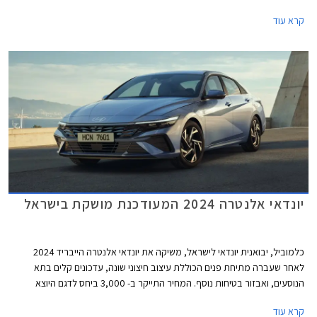
פריטי אבזור: מפתח חכם, חיפוי עור לידית ההילוכים, משענות ראש מתכווננות,
קרא עוד
משענת יד עם מחזיקי כוסות במושב האחורי, וקיפול מושב אחורי. כמו כן, תאורת
האיתות עברה ממראות הצד אל הכנפיים הקדמיות.
יונדאי אלנטרה 2024 המעודכנת מושקת בישראל
כלמוביל, יבואנית יונדאי לישראל, משיקה את יונדאי אלנטרה הייבריד 2024
לאחר שעברה מתיחת פנים הכוללת עיצוב חיצוני שונה, עדכונים קלים בתא
הנוסעים, ואבזור בטיחות נוסף. המחיר התייקר ב- 3,000 ביחס לדגם היוצא
ועומד כעת על החל מ- 169,900 ₪.
קרא עוד