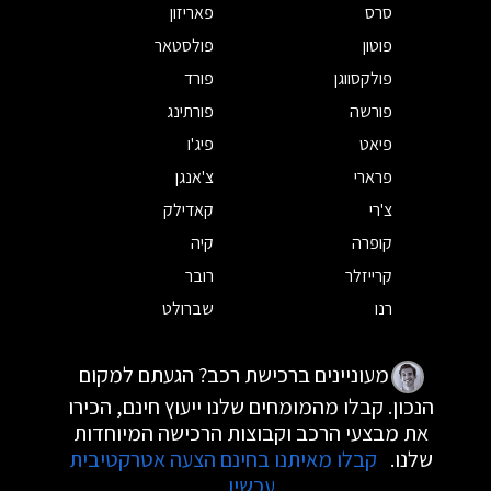
סרס
פאריזון
פוטון
פולסטאר
פולקסווגן
פורד
פורשה
פורתינג
פיאט
פיג'ו
פרארי
צ'אנגן
צ'רי
קאדילק
קופרה
קיה
קרייזלר
רובר
רנו
שברולט
מעוניינים ברכישת רכב? הגעתם למקום
הנכון. קבלו מהמומחים שלנו ייעוץ חינם, הכירו
את מבצעי הרכב וקבוצות הרכישה המיוחדות
שלנו.
קבלו מאיתנו בחינם הצעה אטרקטיבית
עכשיו