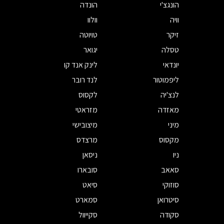
הונגצ'י
הונדה
וויה
וולוו
זיקר
טויוטה
טסלה
יגואר
יונדאי
לינק אנד קו
ליפמוטור
לנד רובר
לנצ'יה
לקסוס
מאזדה
מזראטי
מיני
מיצובישי
מקסוס
מרצדס
ניו
ניסאן
סאאב
סובארו
סוזוקי
סיאט
סיטרואן
סמארט
סקודה
סקייוול