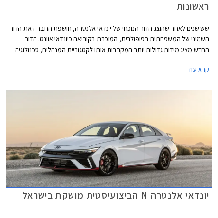
ראשונות
שש שנים לאחר שהוצג הדור הנוכחי של יונדאי אלנטרה, חושפת החברה את הדור
השמיני של המשפחתית הפופולרית, המוכרת בקוריאה כיונדאי אוונט. הדור
החדש מציג מידות גדולות יותר המקרבות אותו לקטגוריית המנהלים, טכנולוגיה
מתקדמת, מערכות הנעה משודרגות ועיצוב מקורי המנסה לשלב בין מרכב סדאן
קרא עוד
לקופה עם שלל אלמנטים בולטים.
יונדאי אלנטרה N הביצועיסטית מושקת בישראל