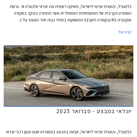
כלמוביל, יבואנית יונדאי לישראל, משיקה רשמית את יונדאי אלנטרה N - גרסת
הספורט הקרבית של המשפחתית הפופולרית אשר תתחרה בעיקר בסקודה
אוקטביה RS ובקופרה לאון VZ המשווקות במחיר גבוה יותר העומד על כ-
265,000 ₪. יונדאי אלנטרה N תשווק עם תיבת הילוכים ידנית במחיר 224,900
קרא עוד
₪ ואוטומטית (רובוטית כפולת מצמדים) במחיר 234,900 ₪.
יונדאי במבצע - פברואר 2025
כלמוביל, יבואנית יונדאי לישראל, יוצאת במבצע במסגרתו יוצעו מגוון רכבי יונדאי