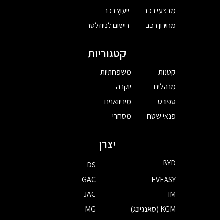
מבצעי רכב
ייעוץ רכב
מחירון רכב
רישום לניוזלטר
קטגוריות
קטנות
משפחתיות
מנהלים
יוקרה
ספורט
מיניוואנים
פנאי שטח
מסחרי
יצרן
BYD
DS
GAC
EVEASY
JAC
IM
KGM (סאנגיונג)
MG