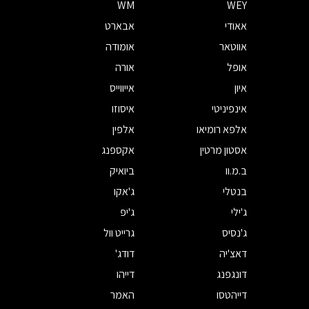
WM
WEY
אאודי
אבארט
אווטאר
אומודה
אופל
אורה
איון
אייווייס
אינפיניטי
איסוזו
אלפא רומיאו
אלפין
אסטון מרטין
אקספנג
ב.מ.וו
ביואיק
בנטלי
ג'אקו
ג'ילי
ג'יפ
ג'נסיס
גרייט וול
דאצ'יה
דודג'
דונגפנג
דייהו
דייהטסו
האמר