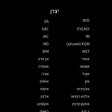
יצרן
BYD
DS
GAC
EVEASY
JAC
IM
KGM (סאנגיונג)
MG
WM
WEY
אאודי
אבארט
אווטאר
אומודה
אופל
אורה
איון
אייווייס
אינפיניטי
איסוזו
אלפא רומיאו
אלפין
אסטון מרטין
אקספנג
ב.מ.וו
ביואיק