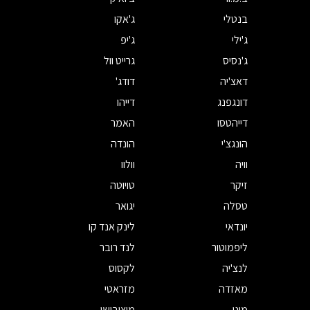
בנטלי
ג'אקו
ג'ילי
ג'יפ
ג'נסיס
גרייט וול
דאצ'יה
דודג'
דונגפנג
דייהו
דייהטסו
האמר
הונגצ'י
הונדה
וויה
וולוו
זיקר
טויוטה
טסלה
יגואר
יונדאי
לינק אנד קו
ליפמוטור
לנד רובר
לנצ'יה
לקסוס
מאזדה
מזראטי
מיני
מיצובישי