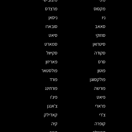
מקסוס
מרצדס
ניו
ניסאן
סאאב
סובארו
סוזוקי
סיאט
סיטרואן
סמארט
סקודה
סקייוול
סרס
פאריזון
פוטון
פולסטאר
פולקסווגן
פורד
פורשה
פורתינג
פיאט
פיג'ו
פרארי
צ'אנגן
צ'רי
קאדילק
קופרה
קיה