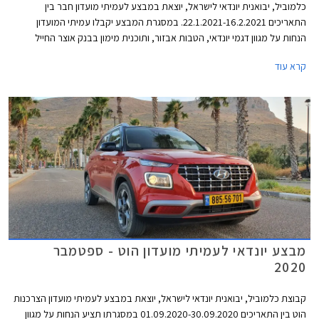
כלמוביל, יבואנית יונדאי לישראל, יוצאת במבצע לעמיתי מועדון חבר בין
התאריכים 22.1.2021-16.2.2021. במסגרת המבצע יקבלו עמיתי המועדון
הנחות על מגוון דגמי יונדאי, הטבות אבזור, ותוכנית מימון בבנק אוצר החייל
בתנאי ריבית אטרקטיביים. בנוסף תוצע הלוואה בתנאים מועדפים במסגרת
קרא עוד
תכנית המימון חבר ליס. המבצע ייערך בכל אולמות התצוגה של יונדאי ברחבי
הארץ ויאפשר בין היתר גם הרשמה מוקדמת לרכישת יונדאי טוסון החדש 2021.
מבצע יונדאי לעמיתי מועדון הוט - ספטמבר
2020
קבוצת כלמוביל, יבואנית יונדאי לישראל, יוצאת במבצע לעמיתי מועדון הצרכנות
הוט בין התאריכים 01.09.2020-30.09.2020 במסגרתו תציע הנחות על מגוון