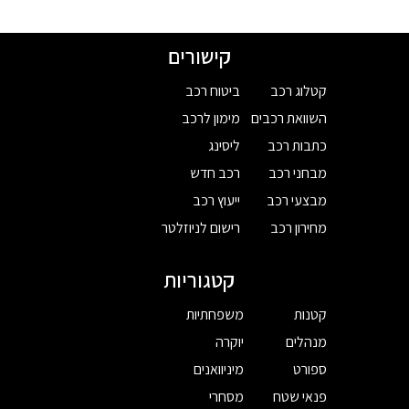
קישורים
קטלוג רכב
ביטוח רכב
השוואת רכבים
מימון לרכב
כתבות רכב
ליסינג
מבחני רכב
רכב חדש
מבצעי רכב
ייעוץ רכב
מחירון רכב
רישום לניוזלטר
קטגוריות
קטנות
משפחתיות
מנהלים
יוקרה
ספורט
מיניוואנים
פנאי שטח
מסחרי