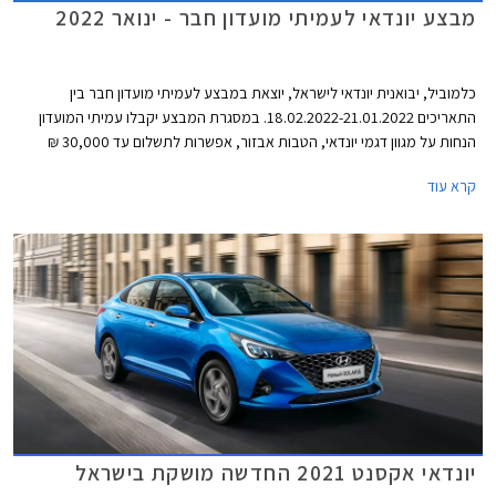
מבצע יונדאי לעמיתי מועדון חבר - ינואר 2022
כלמוביל, יבואנית יונדאי לישראל, יוצאת במבצע לעמיתי מועדון חבר בין
התאריכים 18.02.2022-21.01.2022. במסגרת המבצע יקבלו עמיתי המועדון
הנחות על מגוון דגמי יונדאי, הטבות אבזור, אפשרות לתשלום עד 30,000 ₪
בכרטיס האשראי של המועדון, ותוכנית מימון בבנק הבינלאומי-אוצר החייל בתנאי
קרא עוד
ריבית אטרקטיביים. בנוסף תוצע הלוואה בתנאים מועדפים במסגרת תכנית
המימון חבר ליס ועסקאות טרייד-אין במחיר מחירון לדגמים נבחרים. המבצע
ייערך בכל אולמות התצוגה של יונדאי ברחבי הארץ.
יונדאי אקסנט 2021 החדשה מושקת בישראל